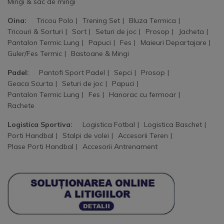
Mingi & sac de mingi
Oina:
Tricou Polo
Trening Set
Bluza Termica
Tricouri & Sorturi
Sort
Seturi de joc
Prosop
Jacheta
Pantalon Termic Lung
Papuci
Fes
Maieuri Departajare
Guler/Fes Termic
Bastoane & Mingi
Padel:
Pantofi Sport Padel
Sepci
Prosop
Geaca Scurta
Seturi de joc
Papuci
Pantalon Termic Lung
Fes
Hanorac cu fermoar
Rachete
Logistica Sportiva:
Logistica Fotbal
Logistica Baschet
Porti Handbal
Stalpi de volei
Accesorii Teren
Plase Porti Handbal
Accesorii Antrenament