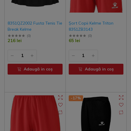
8351QZ2002 Fusta Tenis Tie
Șort Copii Kelme Triton
Break Kelme
8351ZB3143
(
0
)
(
0
)
216 lei
65 lei
Adaugă in coş
Adaugă in coş
-17%