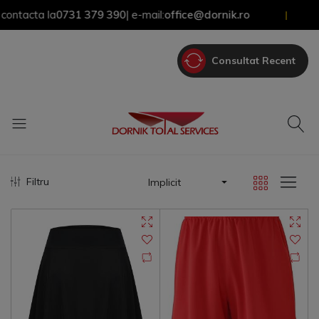
tacta la
0731 379 390
| e-mail:
office@dornik.ro
|
Consultat Recent
Filtru
Implicit