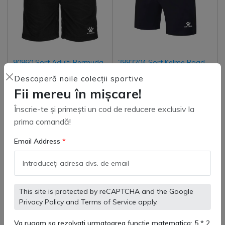
80860 Sort Adulti Bermuda
3883204 Sort Kelme Road
Street Kelme
Copii
Descoperă noile colecții sportive
(
0
)
(
0
)
Fii mereu în mișcare!
163 lei
150 lei
155 lei
Înscrie-te și primești un cod de reducere exclusiv la
prima comandă!
Email Address
Adaugă in coş
Adaugă in coş
-17%
This site is protected by reCAPTCHA and the Google
Privacy Policy
and
Terms of Service
apply.
Va rugam sa rezolvati urmatoarea functie matematica: 5 * 2