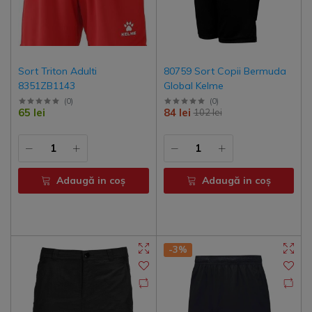
Sort Triton Adulti
80759 Sort Copii Bermuda
8351ZB1143
Global Kelme
(
0
)
(
0
)
65 lei
84 lei
102 lei
Adaugă in coş
Adaugă in coş
-3%