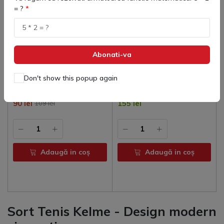
= ?
Abonati-va
80759 Sort Adulti Global
80860 Sort Copii BERMUDA
Don't show this popup again
Kelme
STREET
(
0
)
(
0
)
90 lei
155 lei
109 lei
Adaugă in coş
Adaugă in coş
Sort Tenis Kelme - Design modern