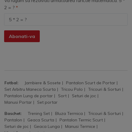
Va rugam sa rezolvati urmatoarea functie matematica: 5 *
2 = ?
Abonati-va
Fotbal:
Jambiere & Sosete
Pantalon Scurt de Portar
Set Arbitru Maneca Scurta
Tricou Polo
Tricouri & Sorturi
Pantalon Lung de portar
Sort
Seturi de joc
Manusi Portar
Set portar
Baschet:
Trening Set
Bluza Termica
Tricouri & Sorturi
Pantalon
Geaca Scurta
Pantalon Termic Scurt
Seturi de joc
Geaca Lunga
Manusi Termice