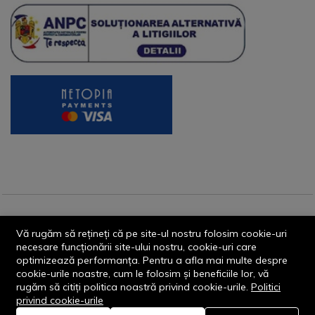
© 2013-2026 - Dornik Total Services S.R.L. CUI 32211812
Vă rugăm să rețineți că pe site-ul nostru folosim cookie-uri
Reg.Com. J13/1996/2013, Str. Transilvaniei, Nr. 19A
necesare funcționării site-ului nostru, cookie-uri care
optimizează performanța. Pentru a afla mai multe despre
cookie-urile noastre, cum le folosim și beneficiile lor, vă
rugăm să citiți politica noastră privind cookie-urile.
Politici
privind cookie-urile