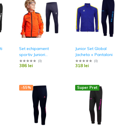
ti
Set echipament
Junior Set Global
sportiv Juniori
Jacheta + Pantaloni
Jacheta Lince +
(
0
)
(
0
)
386 lei
318 lei
Pantalon New Street
-55%
Super Pret