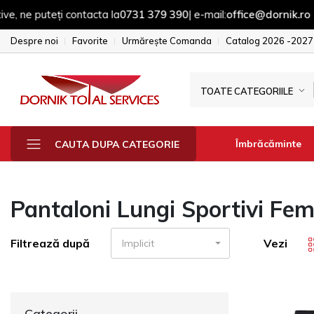
ți contacta la
0731 379 390
| e-mail:
office@dornik.ro
|
Despre noi
Favorite
Urmărește Comanda
Catalog 2026 -2027
TOATE CATEGORIILE
Îmbrăcăminte
CAUTA DUPA CATEGORIE
Pantaloni Lungi Sportivi Fe
Fesuri - sepci - 
Manusi
Filtrează după
Vezi
Implicit
Sepci
Fesuri
Geci & Jacheta
Categorii