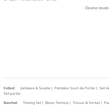
Devino revan
Fotbal:
Jambiere & Sosete
Pantalon Scurt de Portar
Set A
Set portar
Baschet:
Trening Set
Bluza Termica
Tricouri & Sorturi
Pa