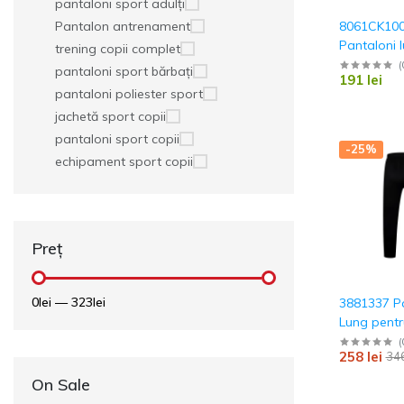
pantaloni sport adulți
8061CK10
Pantalon antrenament
Pantaloni l
trening copii complet
pentru adu
(
pantaloni sport bărbați
191 lei
Kelme
pantaloni poliester sport
jachetă sport copii
pantaloni sport copii
-25%
echipament sport copii
Preț
0lei
—
323lei
3881337 P
Lung pentr
Road Kelm
(
258 lei
346
On Sale