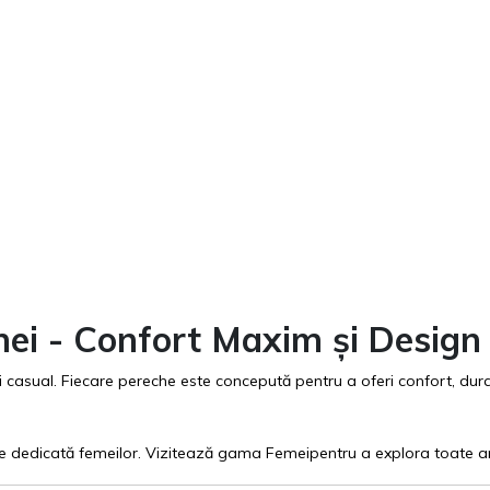
mei - Confort Maxim și Desig
i casual. Fiecare pereche este concepută pentru a oferi confort, durab
ie dedicată femeilor. Vizitează gama
Femei
pentru a explora toate art