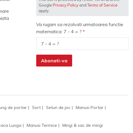
Google
Privacy Policy
and
Terms of Service
mare
apply.
piata
Va rugam sa rezolvati urmatoarea functie
matematica: 7 - 4 = ?
Abonati-va
ung de portar
Sort
Seturi de joc
Manusi Portar
aca Lunga
Manusi Termice
Mingi & sac de mingi