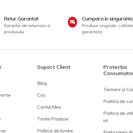
Retur Garantat
Cumpara in singurant
Garantie de returnare a
Produse originale, calitate
produsului
garantata
e
Suport Client
Protecția
Consumator
Blog
Termeni și Con
cvente
Coș
Politica de con
Contul Meu
Politica de uti
e
Toate Produse
uri
ner
Politica de livrare
Prelucrarea da