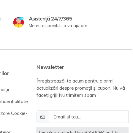
a
Asistență 24/7/365
Mereu disponibil sa va ajutam
Newsletter
ilor
Înregistrează-te acum pentru a primi
actualizări despre promoții și cupon. Nu vă
diții
faceți griji! Nu trimitem spam
fidențialitate
lizare Cookie-
telor
This site is protected by reCAPTCHA and the