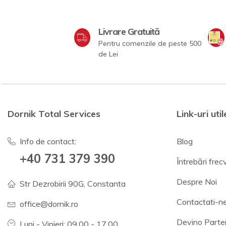
Livrare Gratuită
Pentru comenzile de peste 500
de Lei
Dornik Total Services
Link-uri util
Info de contact:
Blog
+40 731 379 390
Întrebări fre
Despre Noi
Str Dezrobirii 90G, Constanta
Contactati-n
office@dornik.ro
Devino Parte
Luni - Vinieri: 09.00 - 17.00