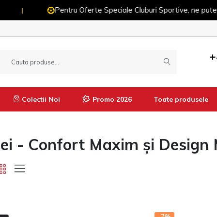
Pentru Oferte Speciale Cluburi Sportive, ne puteți contacta 
+
Colectii Noi
Promo 2026
Toate produsele
mei - Confort Maxim și Design
Manusi
Imbracaminte termică
Pantaloni termici
Tricouri termice
Bluze termice
Pantaloni
-7%