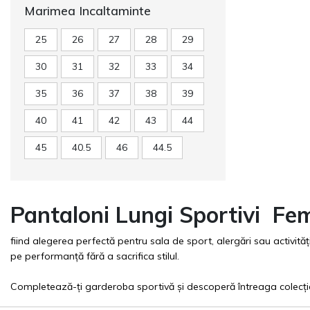
Marimea Incaltaminte
25
26
27
28
29
30
31
32
33
34
35
36
37
38
39
40
41
42
43
44
45
40.5
46
44.5
Pantaloni Lungi Sportivi Fe
fiind alegerea perfectă pentru sala de sport, alergări sau activităț
pe performanță fără a sacrifica stilul.
Completează-ți garderoba sportivă și descoperă întreaga colecț