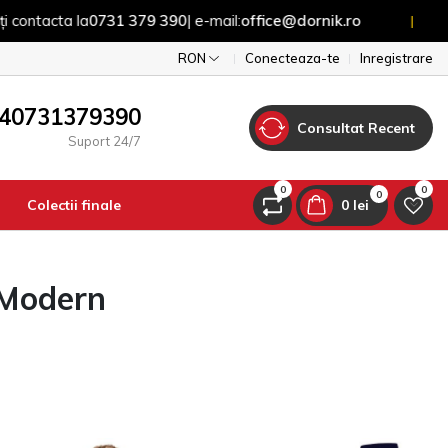
la
0731 379 390
| e-mail:
office@dornik.ro
Pentru
|
RON
Conecteaza-te
Inregistrare
40731379390
Consultat Recent
Suport 24/7
0
0
0
Colectii finale
0 lei
 Modern