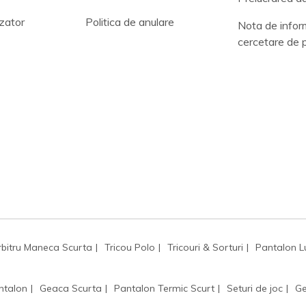
zator
Politica de anulare
Nota de infor
cercetare de 
rbitru Maneca Scurta
Tricou Polo
Tricouri & Sorturi
Pantalon L
ntalon
Geaca Scurta
Pantalon Termic Scurt
Seturi de joc
Ge