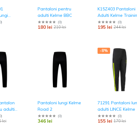
01
Pantaloni pentru
K15Z403 Pantaloni
ungi
adulti Kelme BBC
Adulti Kelme Traini
lti Warrior
New Street
0
)
(
0
)
(
0
)
180 lei
195 lei
210 lei
244 lei
-8%
antalon
Pantaloni lungi Kelme
71291 Pantaloni lun
u adulti
Road 2
adulti LINCE Kelme
e
0
)
(
0
)
(
0
)
346 lei
155 lei
 lei
170 lei