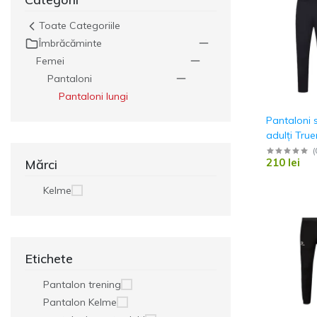
Veste
Toate Categoriile
Îmbrăcăminte
Jacheta
Femei
Geaca ploaie
Pantaloni
Geaca scurta
Pantaloni lungi
Geaca lunga
Pantaloni 
adulți Tru
Trening Antrename
8361CK10
(
210 lei
Mărci
Set de joc
Kelme
Etichete
Pantalon trening
Pantalon Kelme