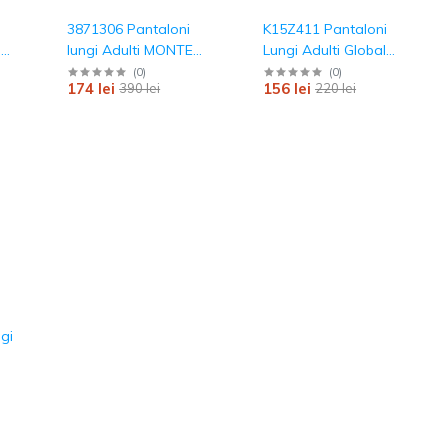
3871306 Pantaloni
K15Z411 Pantaloni
ng
lungi Adulti MONTES
Lungi Adulti Global
Kelme
Kelme
(
0
)
(
0
)
174 lei
156 lei
390 lei
220 lei
gi