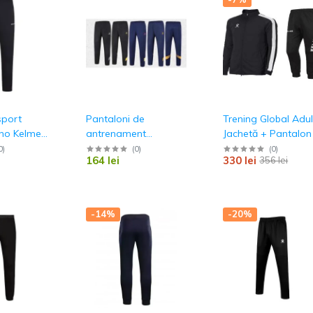
Pantaloni lungi
Pantaloni scurti
Bluza & Hanorace
Hanorace
sport
Pantaloni de
Trening Global Adul
Bluze
eno Kelme
antrenament
Jachetă + Pantalon
nt
54
8161CK1003
0
)
(
0
)
(
0
)
164 lei
330 lei
356 lei
Tricou & polo
Tricou Polo
Tricou
-14%
-20%