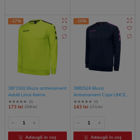
-17%
-16%
3871502 Bluza antrenament
3883524 Bluza
Adulti Lince Kelme
Antrenament Copii LINCE
Kelme
(
0
)
(
0
)
173 lei
143 lei
209 lei
171 lei
Adaugă in coş
Adaugă in coş