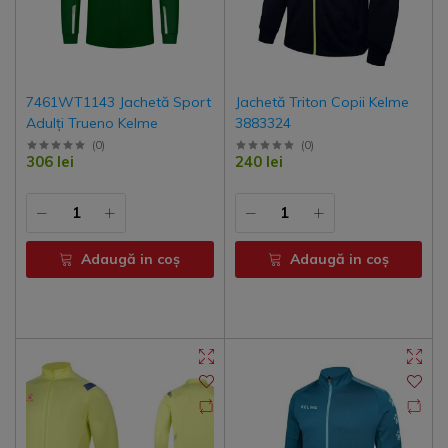
7461WT1143 Jachetă Sport
Jachetă Triton Copii Kelme
Adulți Trueno Kelme
3883324
(
0
)
(
0
)
306 lei
240 lei
Adaugă in coş
Adaugă in coş