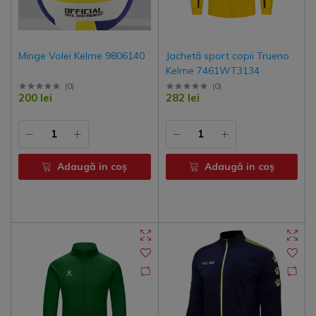
Minge Volei Kelme 9806140
Jachetă sport copii Trueno
Kelme 7461WT3134
(
0
)
(
0
)
200 lei
282 lei
Adaugă in coş
Adaugă in coş