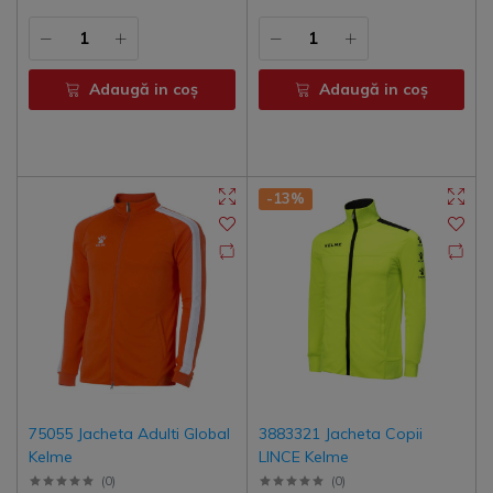
Adaugă in coş
Adaugă in coş
-13%
75055 Jacheta Adulti Global
3883321 Jacheta Copii
Kelme
LINCE Kelme
(
0
)
(
0
)