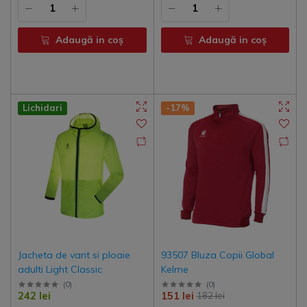
Adaugă in coş
Adaugă in coş
Lichidari
-17%
Jacheta de vant si ploaie
93507 Bluza Copii Global
adulti Light Classic
Kelme
(
0
)
(
0
)
242 lei
151 lei
182 lei