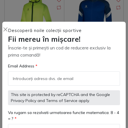
Descoperă noile colecții sportive
Fii mereu în mișcare!
Înscrie-te și primești un cod de reducere exclusiv la
prima comandă!
Jacheta de vant si ploaie
8061WT3002 Jachetă
adulti Classic
Antrenament Copii Kelme
Email Address
Warrior – confort și
(
0
)
(
0
)
240 lei
248 lei
280 lei
performanță sportivă
This site is protected by reCAPTCHA and the Google
Adaugă in coş
Adaugă in coş
Privacy Policy
and
Terms of Service
apply.
Va rugam sa rezolvati urmatoarea functie matematica: 8 - 4
= ?
-17%