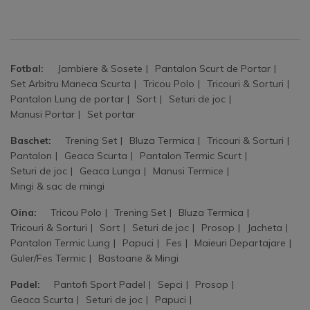
Fotbal:
Jambiere & Sosete
Pantalon Scurt de Portar
Set Arbitru Maneca Scurta
Tricou Polo
Tricouri & Sorturi
Pantalon Lung de portar
Sort
Seturi de joc
Manusi Portar
Set portar
Baschet:
Trening Set
Bluza Termica
Tricouri & Sorturi
Pantalon
Geaca Scurta
Pantalon Termic Scurt
Seturi de joc
Geaca Lunga
Manusi Termice
Mingi & sac de mingi
Oina:
Tricou Polo
Trening Set
Bluza Termica
Tricouri & Sorturi
Sort
Seturi de joc
Prosop
Jacheta
Pantalon Termic Lung
Papuci
Fes
Maieuri Departajare
Guler/Fes Termic
Bastoane & Mingi
Padel:
Pantofi Sport Padel
Sepci
Prosop
Geaca Scurta
Seturi de joc
Papuci