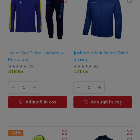
Junior Set Global Jacheta +
Jacheta adulti Kelme Wind
Pantaloni
Gravity
(
0
)
(
0
)
318 lei
121 lei
Adaugă in coş
Adaugă in coş
-14%