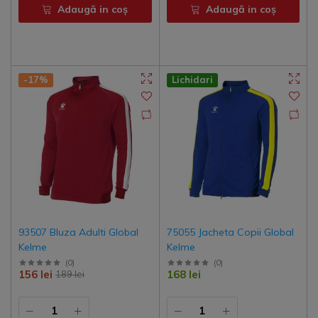
Adaugă in coş
Adaugă in coş
-17%
Lichidari
93507 Bluza Adulti Global
75055 Jacheta Copii Global
Kelme
Kelme
(
0
)
(
0
)
156 lei
168 lei
189 lei