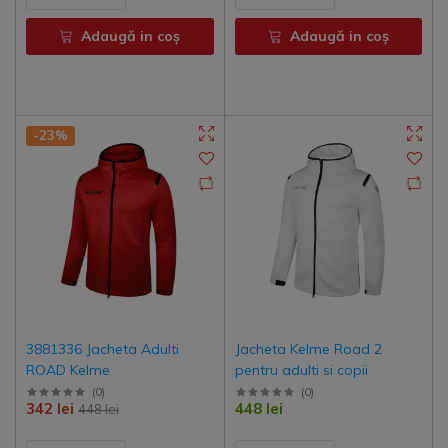
Adaugă in coş
Adaugă in coş
-23%
3881336 Jacheta Adulti
Jacheta Kelme Road 2
ROAD Kelme
pentru adulti si copii
(
0
)
(
0
)
342 lei
448 lei
448 lei