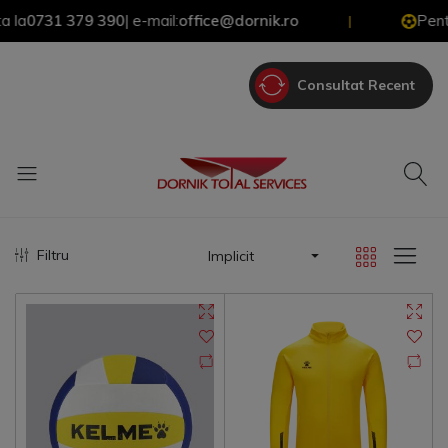
31 379 390
| e-mail:
office@dornik.ro
Pentru Ofer
|
Consultat Recent
Filtru
Implicit