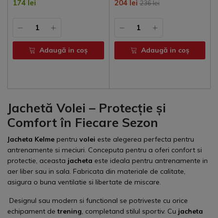
174 lei
204 lei
236 lei
Adaugă in coş
Adaugă in coş
Jachetă Volei – Protecție și
Comfort în Fiecare Sezon
Jacheta Kelme
pentru
volei
este alegerea perfecta pentru
antrenamente si meciuri. Conceputa pentru a oferi confort si
protectie, aceasta
jacheta
este ideala pentru antrenamente in
aer liber sau in sala. Fabricata din materiale de calitate,
asigura o buna ventilatie si libertate de miscare.
Designul sau modern si functional se potriveste cu orice
echipament de
trening
, completand stilul sportiv. Cu
jacheta