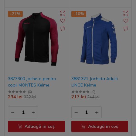
-27%
-10%
3873300 Jacheta pentru
3881321 Jacheta Adulti
copii MONTES Kelme
LINCE Kelme
(
0
)
(
0
)
234 lei
217 lei
322 lei
244 lei
Adaugă in coş
Adaugă in coş