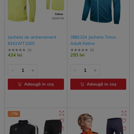
Jacheta de antrenament
3881324 Jacheta Triton
8161WT1005
Adulti Kelme
(
0
)
(
0
)
424 lei
293 lei
Adaugă in coş
Adaugă in coş
-7%