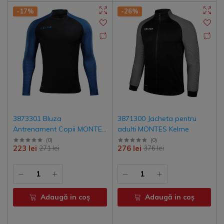
-17%
-26%
3873301 Bluza
3871300 Jacheta pentru
Antrenament Copii MONTES
adulti MONTES Kelme
Kelme
(
0
)
(
0
)
223 lei
276 lei
271 lei
376 lei
Adaugă in coş
Adaugă in coş