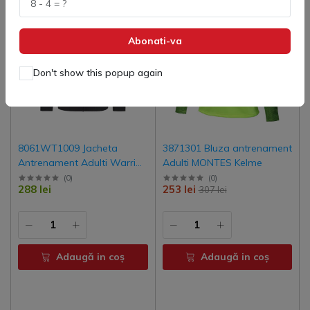
Abonati-va
Don't show this popup again
8061WT1009 Jacheta
3871301 Bluza antrenament
Antrenament Adulti Warrior
Adulti MONTES Kelme
Kelme
(
0
)
(
0
)
288 lei
253 lei
307 lei
Adaugă in coş
Adaugă in coş