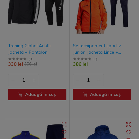
Trening Global Adulti
Set echipament sportiv
Jachetă + Pantalon
Juniori Jacheta Lince +
Pantalon New Street
(
0
)
(
0
)
330 lei
386 lei
356 lei
Adaugă in coş
Adaugă in coş