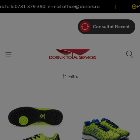
 la
0731 379 390
| e-mail:
office@dornik.ro
Pentr
|
Consultat Recent
Filtru