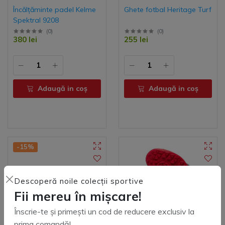
Încălțăminte padel Kelme
Ghete fotbal Heritage Turf
Spektral 9208
(
0
)
(
0
)
380 lei
255 lei
Adaugă in coş
Adaugă in coş
-15%
Descoperă noile colecții sportive
Fii mereu în mișcare!
Înscrie-te și primești un cod de reducere exclusiv la
prima comandă!