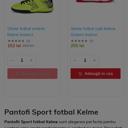
Ghete fotbal sintetic
Ghete fotbal sală Kelme
Kelme Instinct
Goleiro Indoor
(
0
)
(
0
)
152 lei
255 lei
182 lei
Adaugă in coş
Adaugă in coş
Pantofi Sport fotbal Kelme
Pantofii Sport fotbal Kelme
sunt alegerea perfecta pentru
jucatorii care cauta performanta si confort pe teren. Proiectati