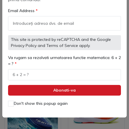
Email Address
Pantofi de alergare Kelme
Ghete Fotbal de teren
Beat
sintetic Kelme Goleiro Turf
Elastic
(
0
)
(
0
)
366 lei
266 lei
436 lei
This site is protected by reCAPTCHA and the Google
Privacy Policy
and
Terms of Service
apply.
Va rugam sa rezolvati urmatoarea functie matematica: 6 + 2
Adaugă in coş
Adaugă in coş
= ?
Abonati-va
-34%
Don't show this popup again