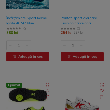
Încălțăminte Sport Kelme
Pantofi sport alergare
Ignite 46747 Blue
Cushion barcelona
(
0
)
(
0
)
380 lei
254 lei
387 lei
Adaugă in coş
Adaugă in coş
Epuizat