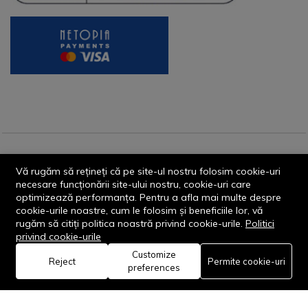
© 2013-2026 - Dornik Total Services S.R.L. CUI 32211812
Vă rugăm să rețineți că pe site-ul nostru folosim cookie-uri
Reg.Com. J13/1996/2013, Str. Transilvaniei, Nr. 19A
necesare funcționării site-ului nostru, cookie-uri care
optimizează performanța. Pentru a afla mai multe despre
cookie-urile noastre, cum le folosim și beneficiile lor, vă
rugăm să citiți politica noastră privind cookie-urile.
Politici
privind cookie-urile
Customize
0
Reject
Permite cookie-uri
Rămâi conectat:
preferences
Acasă
Categorie
Coș
Favorite
Cont