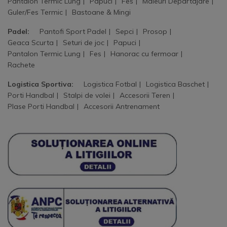
Pantalon Termic Lung
Papuci
Fes
Maieuri Departajare
Guler/Fes Termic
Bastoane & Mingi
Padel:
Pantofi Sport Padel
Sepci
Prosop
Geaca Scurta
Seturi de joc
Papuci
Pantalon Termic Lung
Fes
Hanorac cu fermoar
Rachete
Logistica Sportiva:
Logistica Fotbal
Logistica Baschet
Porti Handbal
Stalpi de volei
Accesorii Teren
Plase Porti Handbal
Accesorii Antrenament