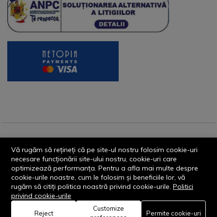
© 2013-2026 - Dornik Total Services S.R.L. CUI 32211812
Vă rugăm să rețineți că pe site-ul nostru folosim cookie-uri
Reg.Com. J13/1996/2013, Str. Transilvaniei, Nr. 19A
necesare funcționării site-ului nostru, cookie-uri care
optimizează performanța. Pentru a afla mai multe despre
cookie-urile noastre, cum le folosim și beneficiile lor, vă
rugăm să citiți politica noastră privind cookie-urile.
Politici
privind cookie-urile
Customize
0
Reject
Permite cookie-uri
Rămâi conectat: