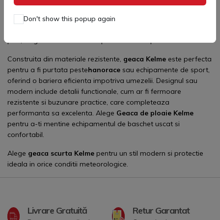
Geaca de ploaie Kelme
este ideala pentru jucatorii de
Don't show this popup again
tenis
care se antreneaza in conditii meteorologice nefavorabile.
Aceasta
geaca
ofera protectie completa impotriva vantului si
ploii, asigurand in acelasi timp confort si respirabilitate.
Construita din materiale rezistente,
geaca Kelme
este perfecta
pentru a fi purtata peste
hanorace
sau echipamente de sport,
oferind o bariera eficienta impotriva umezelii. Designul sau
modern include detalii functionale, cum ar fi fermoare
rezistente si buzunare practice, care completeaza
performanta sa excelenta. Alege
Geaca de ploaie Kelme
pentru a-ti mentine echipamentul de baschet uscat si
confortabil.
Alege
geaca scurta
Kelme
pentru un stil modern si protectie
ideala in orice conditii meteorologice.
Livrare Gratuită
Retur Garantat