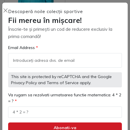
Descoperă noile colecții sportive
Fii mereu în mișcare!
Înscrie-te și primești un cod de reducere exclusiv la
prima comandă!
3803241 Jacheta de ploaie
copii Street Kelme
Email Address
(
0
)
221 lei
This site is protected by reCAPTCHA and the Google
Adaugă in coş
Privacy Policy
and
Terms of Service
apply.
Va rugam sa rezolvati urmatoarea functie matematica: 4 * 2
= ?
Geaca Ploaie Tenis Kelme -
Confort în orice vreme
Abonati-va