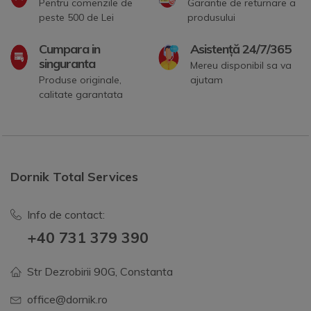
Pentru comenzile de
Garantie de returnare a
peste 500 de Lei
produsului
Cumpara in
Asistență 24/7/365
singuranta
Mereu disponibil sa va
Produse originale,
ajutam
calitate garantata
Dornik Total Services
Info de contact:
+40 731 379 390
Str Dezrobirii 90G, Constanta
office@dornik.ro