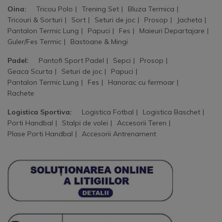
Oina:
Tricou Polo
Trening Set
Bluza Termica
Tricouri & Sorturi
Sort
Seturi de joc
Prosop
Jacheta
Pantalon Termic Lung
Papuci
Fes
Maieuri Departajare
Guler/Fes Termic
Bastoane & Mingi
Padel:
Pantofi Sport Padel
Sepci
Prosop
Geaca Scurta
Seturi de joc
Papuci
Pantalon Termic Lung
Fes
Hanorac cu fermoar
Rachete
Logistica Sportiva:
Logistica Fotbal
Logistica Baschet
Porti Handbal
Stalpi de volei
Accesorii Teren
Plase Porti Handbal
Accesorii Antrenament