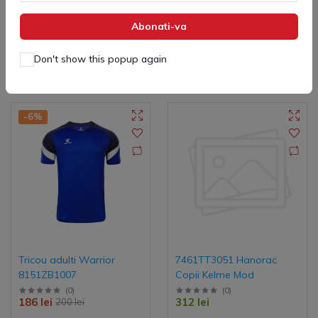
Abonati-va
Adaugă in coş
Adaugă in coş
Don't show this popup again
-6%
Tricou adulti Warrior
7461TT3051 Hanorac
8151ZB1007
Copii Kelme Mod
(
0
)
(
0
)
186 lei
312 lei
200 lei