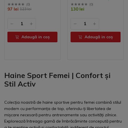
Uniforme Fotbal Vară,
(
0
)
(
0
)
97 lei
130 lei
123 lei
Costum Antrenament
Personalizat,
Îmbrăcăminte Sport
Echipe & Cluburi
Adaugă in coş
Adaugă in coş
Haine Sport Femei | Confort și
Stil Activ
Colecția noastră de haine sportive pentru femei combină stilul
modern cu performanța de top, oferindu-ți libertatea de
mișcare necesară pentru antrenamente sau activități zilnice.
Explorează întreaga gamă de îmbrăcăminte concepută pentru
a te menține activă și confortabilă, indiferent de sportul