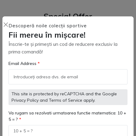
Special Offer
Descoperă noile colecții sportive
Fii mereu în mișcare!
Înscrie-te și primești un cod de reducere exclusiv la
prima comandă!
Email Address
This site is protected by reCAPTCHA and the Google
Privacy Policy
and
Terms of Service
apply.
Vesta departajare Dornik
Jachetă sport copii Trueno
Kelme 7461WT3134
Va rugam sa rezolvati urmatoarea functie matematica: 10 +
(
0
)
(
0
)
5 = ?
48 lei
282 lei