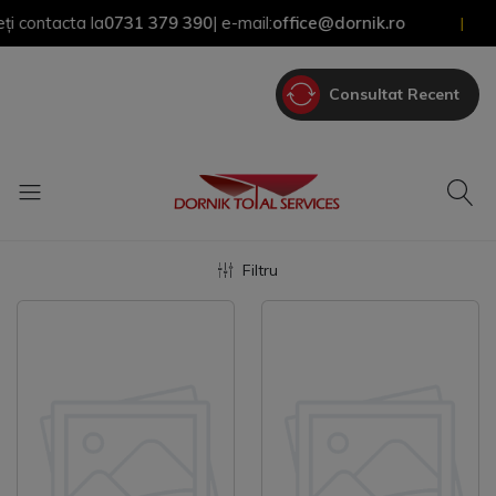
ontacta la
0731 379 390
| e-mail:
office@dornik.ro
|
Consultat Recent
Filtru