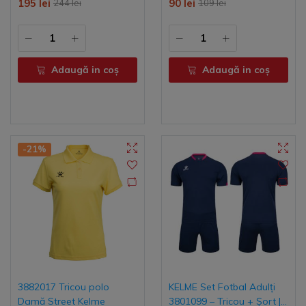
195 lei
90 lei
244 lei
109 lei
Adaugă in coş
Adaugă in coş
-21%
3882017 Tricou polo
KELME Set Fotbal Adulți
Damă Street Kelme
3801099 – Tricou + Șort |