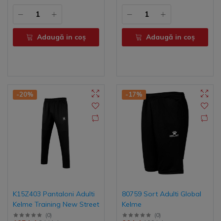
Adaugă in coş
Adaugă in coş
-20%
-17%
K15Z403 Pantaloni Adulti
80759 Sort Adulti Global
Kelme Training New Street
Kelme
(
0
)
(
0
)