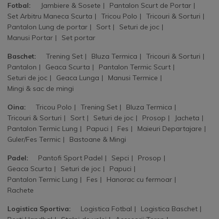
Fotbal:
Jambiere & Sosete
Pantalon Scurt de Portar
Set Arbitru Maneca Scurta
Tricou Polo
Tricouri & Sorturi
Pantalon Lung de portar
Sort
Seturi de joc
Manusi Portar
Set portar
Baschet:
Trening Set
Bluza Termica
Tricouri & Sorturi
Pantalon
Geaca Scurta
Pantalon Termic Scurt
Seturi de joc
Geaca Lunga
Manusi Termice
Mingi & sac de mingi
Oina:
Tricou Polo
Trening Set
Bluza Termica
Tricouri & Sorturi
Sort
Seturi de joc
Prosop
Jacheta
Pantalon Termic Lung
Papuci
Fes
Maieuri Departajare
Guler/Fes Termic
Bastoane & Mingi
Padel:
Pantofi Sport Padel
Sepci
Prosop
Geaca Scurta
Seturi de joc
Papuci
Pantalon Termic Lung
Fes
Hanorac cu fermoar
Rachete
Logistica Sportiva:
Logistica Fotbal
Logistica Baschet