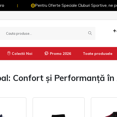
Pentru Oferte Speciale Cluburi Sportive, ne puteți
|
+
Colectii Noi
Promo 2026
Toate produsele
al: Confort și Performanță î
Manusi
Imbracaminte termică
Pantaloni termici
Tricouri termice
Bluze termice
Pantaloni