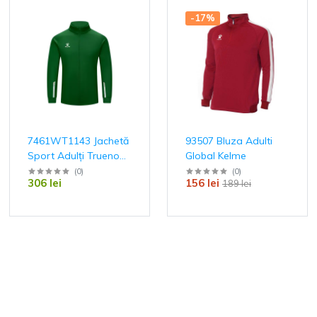
-17%
7461WT1143 Jachetă
93507 Bluza Adulti
Sport Adulți Trueno
Global Kelme
Kelme
(
0
)
(
0
)
306 lei
156 lei
189 lei