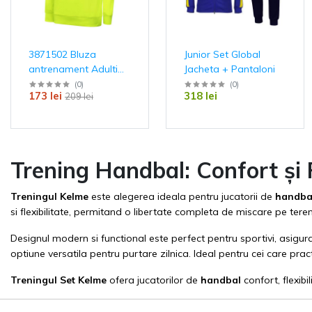
3871502 Bluza
Junior Set Global
antrenament Adulti
Jacheta + Pantaloni
Lince Kelme
(
0
)
(
0
)
173 lei
318 lei
209 lei
Trening Handbal: Confort ș
Treningul Kelme
este alegerea ideala pentru jucatorii de
handb
si flexibilitate, permitand o libertate completa de miscare pe tere
Designul modern si functional este perfect pentru sportivi, asigura
optiune versatila pentru purtare zilnica. Ideal pentru cei care pra
Treningul Set
Kelme
ofera jucatorilor de
handbal
confort, flexib