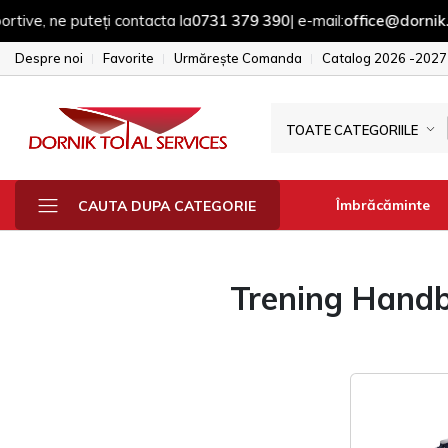
e, ne puteți contacta la
0731 379 390
| e-mail:
office@dornik.ro
Despre noi
Favorite
Urmărește Comanda
Catalog 2026 -2027
TOATE CATEGORIILE
Îmbrăcăminte
CAUTA DUPA CATEGORIE
Trening Handb
Fesuri - sepci - 
Manusi
Sepci
Fesuri
Geci & Jacheta