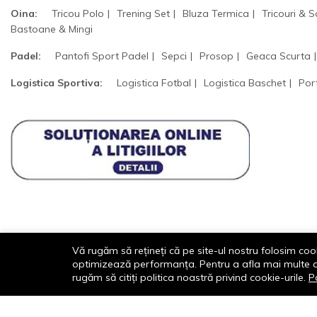
Oina:
Tricou Polo
Trening Set
Bluza Termica
Tricouri & S
Bastoane & Mingi
Padel:
Pantofi Sport Padel
Sepci
Prosop
Geaca Scurta
Logistica Sportiva:
Logistica Fotbal
Logistica Baschet
Por
Vă rugăm să rețineți că pe site-ul nostru folosim cook
optimizează performanța. Pentru a afla mai multe desp
rugăm să citiți politica noastră privind cookie-urile.
Po
© 2013-2026 - Dornik Total Services S.R.L. CUI
32211812 Reg.Com. J13/1996/2013, Str.
Transilvaniei, Nr. 19A