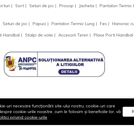
orturi
Sort
Seturi de joc
Prosop
Jacheta
Pantalon Termic
Seturi de joc
Papuci
Pantalon Termic Lung
Fes
Hanorac c
ti Handbal
Stalpi de volei
Accesorii Teren
Plase Porti Handbal
ie-uri necesare funcționării site-ului nostru, cookie-uri care
re cookie-urile noastre, cum le folosim și beneficiile lor, vă
R
litici privind cookie-urile