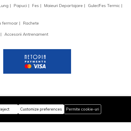
 Lung
Papuci
Fes
Maieuri Departajare
Guler/Fes Termic
u fermoar
Rachete
Accesorii Antrenament
eject
Customize preferences
Permite cookie-uri
Rămâi conectat: