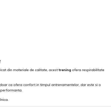
e
cat din materiale de calitate, acest
trening
ofera respirabilitate
doar ca ofera confort in timpul antrenamentelor, dar este si o
i performanta.
lnica.