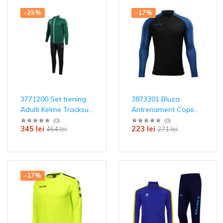
-25%
-17%
3771200 Set trening
3873301 Bluza
Adulti Kelme Tracksuit
Antrenament Copii
New Lince
MONTES Kelme
(
0
)
(
0
)
345 lei
223 lei
464 lei
271 lei
-17%