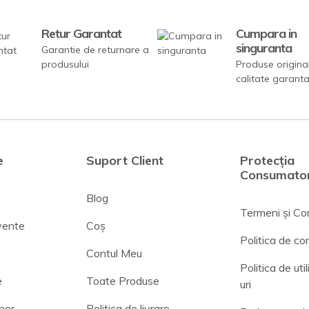
Retur Garantat
Cumpara in
singuranta
Garantie de returnare a
produsului
Produse origina
calitate garant
e
Suport Client
Protecția
Consumator
Blog
Termeni și Con
cvente
Coș
Politica de con
Contul Meu
Politica de uti
e
Toate Produse
uri
ner
Politica de livrare