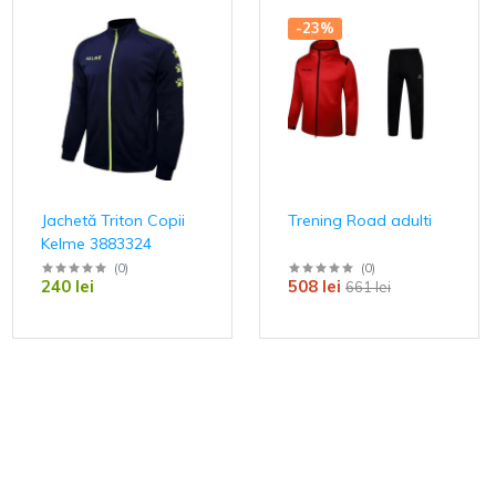
-23%
Jachetă Triton Copii
Trening Road adulti
Kelme 3883324
(
0
)
(
0
)
240 lei
508 lei
661 lei