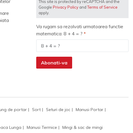
telor
This site is protected by reCAPTCHA and the
Google
Privacy Policy
and
Terms of Service
mare
apply.
piata
Va rugam sa rezolvati urmatoarea functie
matematica: 8 + 4 = ?
Abonati-va
ung de portar
Sort
Seturi de joc
Manusi Portar
aca Lunga
Manusi Termice
Mingi & sac de mingi