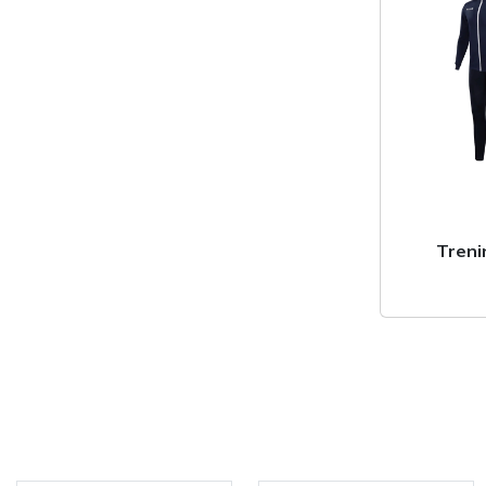
Veste
Jacheta
Geaca ploaie
Geaca scurta
Geaca lunga
Trening Antrename
Treni
Set de joc