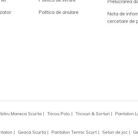
Prelucrarea da
zator
Politica de anulare
Nota de infor
cercetare de 
rbitru Maneca Scurta
Tricou Polo
Tricouri & Sorturi
Pantalon L
ntalon
Geaca Scurta
Pantalon Termic Scurt
Seturi de joc
Ge