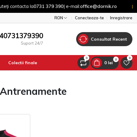
 contacta la
0731 379 390
| e-mail:
office@dornik.ro
|
RON
Conecteaza-te
Inregistrare
40731379390
Consultat Recent
Suport 24/7
0
0
0
Colectii finale
0 lei
n Antrenamente