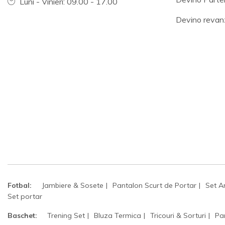
Luni - Vinieri: 09.00 - 17.00
Devino revan
Fotbal:
Jambiere & Sosete
Pantalon Scurt de Portar
Set A
Set portar
Baschet:
Trening Set
Bluza Termica
Tricouri & Sorturi
Pa