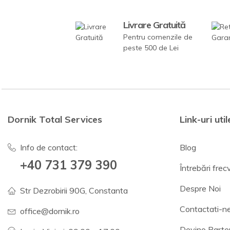
Livrare Gratuită
Pentru comenzile de
peste 500 de Lei
Dornik Total Services
Link-uri util
Info de contact:
Blog
+40 731 379 390
Întrebări fre
Despre Noi
Str Dezrobirii 90G, Constanta
Contactati-n
office@dornik.ro
Devino Parte