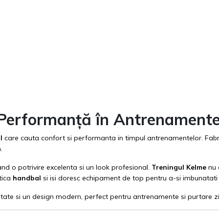
i Performanță în Antrenament
al
care cauta confort si performanta in timpul antrenamentelor. Fabri
n.
nd o potrivire excelenta si un look profesional.
Treningul Kelme
nu 
ctica
handbal
si isi doresc echipament de top pentru a-si imbunatat
ilitate si un design modern, perfect pentru antrenamente si purtare zi