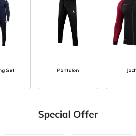
Pantaloni lungi
Pantaloni scurti
Bluza & Hanorace
Hanorace
Bluze
nt
ng Set
Pantalon
Jac
Tricou & polo
Tricou Polo
Tricou
Special Offer