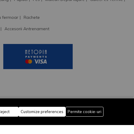
u fermoar
Rachete
Accesorii Antrenament
eject
Customize preferences
Permite cookie-uri
Rămâi conectat: