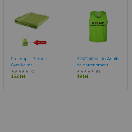
 cod de reducere
ă!
Prospop + Rucsac
K15Z248 Vesta Adulti
Gym Kelme
de antrenament
Kelme Team
(
0
)
(
0
)
by reCAPTCHA and
152 lei
49 lei
and
Terms of
toarea functie
va