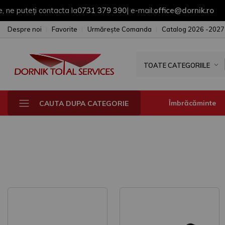
eți contacta la
0731 379 390
| e-mail:
office@dornik.ro
|
Despre noi
Favorite
Urmărește Comanda
Catalog 2026 -2027
TOATE CATEGORIILE
Îmbrăcăminte
CAUTA DUPA CATEGORIE
Fesuri - sepci - 
Manusi
Sepci
Fesuri
Geci & Jacheta