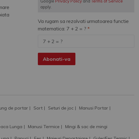
Google
Privacy Policy
and
Terms of Service
mare
apply.
piata
Va rugam sa rezolvati urmatoarea functie
matematica: 7 + 2 = ?
Abonati-va
ung de portar
Sort
Seturi de joc
Manusi Portar
aca Lunga
Manusi Termice
Mingi & sac de mingi
 Lung
Papuci
Fes
Maieuri Departajare
Guler/Fes Termic