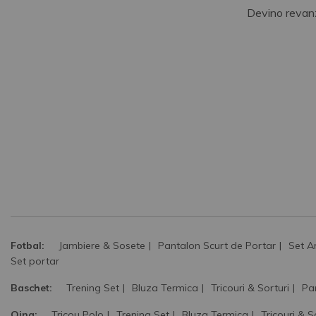
Devino revan
Fotbal:
Jambiere & Sosete
Pantalon Scurt de Portar
Set A
Set portar
Baschet:
Trening Set
Bluza Termica
Tricouri & Sorturi
Pa
Oina:
Tricou Polo
Trening Set
Bluza Termica
Tricouri & S