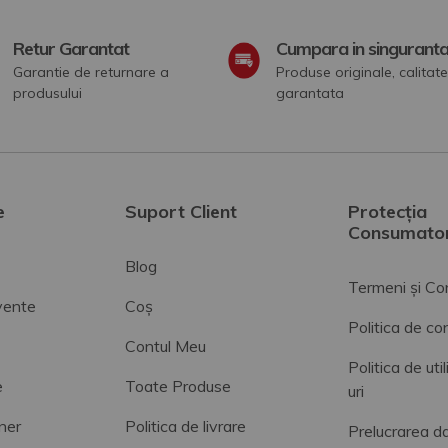
Retur Garantat
Cumpara in singurant
Garantie de returnare a
Produse originale, calitate
produsului
garantata
e
Suport Client
Protecția
Consumator
Blog
Termeni și Con
cvente
Coș
Politica de con
Contul Meu
Politica de uti
e
Toate Produse
uri
ner
Politica de livrare
Prelucrarea da