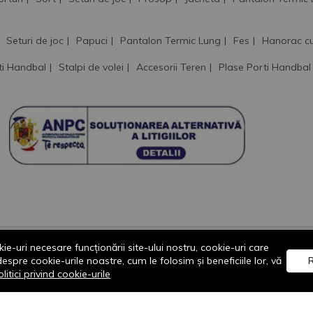
Seturi de joc
Papuci
Pantalon Termic Lung
Fes
Hanorac c
ti Handbal
Stalpi de volei
Accesorii Teren
Plase Porti Handbal
ie-uri necesare funcționării site-ului nostru, cookie-uri care
re cookie-urile noastre, cum le folosim și beneficiile lor, vă
R
litici privind cookie-urile