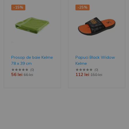
-15%
-25%
mișcare!
Înscrie-te și primești un
exclusiv la prima comand
Email Address
Prosop de baie Kelme
Papuci Black Widow
78 x 39 cm
Kelme
(
0
)
(
0
)
This site is protected 
56 lei
112 lei
66 lei
150 lei
the Google
Privacy Policy
Service
apply.
Va rugam sa rezolvati urma
matematica: 6 + 4 = ?
Abonati-