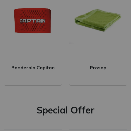
Pantaloni lungi
Pantaloni scurti
Bluza & Hanorace
Hanorace
Bluze
nt
Banderola Capitan
Prosop
Tricou & polo
Tricou Polo
Tricou
Special Offer
Descoperă noile colecț
Fii mereu în