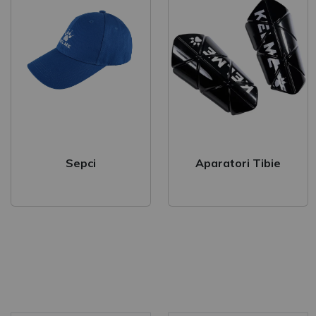
Veste
Jacheta
Geaca ploaie
Geaca scurta
Geaca lunga
Trening Antrename
Sepci
Aparatori Tibie
Set de joc