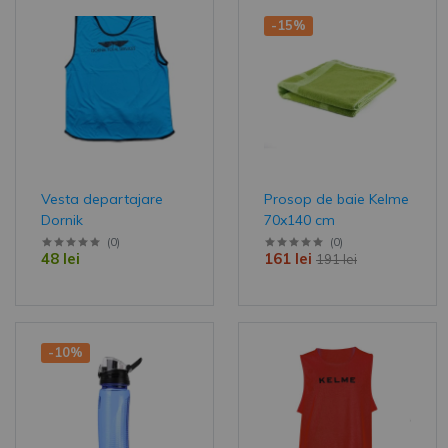
-15%
Vesta departajare
Prosop de baie Kelme
Dornik
70x140 cm
(
0
)
(
0
)
48 lei
161 lei
191 lei
-10%