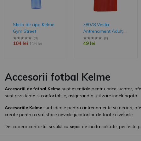
Sticla de apa Kelme
78078 Vesta
Gym Street
Antrenament Adulți
ELEGANCE Kelme
(
0
)
(
0
)
104 lei
49 lei
116 lei
Accesorii fotbal Kelme
Accesoriil de fotbal Kelme
sunt esentiale pentru orice jucator, of
sunt rezistente si confortabile, asigurand o utilizare indelungata.
Accesoriile Kelme
sunt ideale pentru antrenamente si meciuri, of
create pentru a satisface nevoile jucatorilor de toate nivelurile.
Descopera confortul si stilul cu
sepci
de inalta calitate, perfecte p