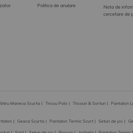
zator
Politica de anulare
Nota de infor
cercetare de 
rbitru Maneca Scurta
Tricou Polo
Tricouri & Sorturi
Pantalon L
ntalon
Geaca Scurta
Pantalon Termic Scurt
Seturi de joc
Ge
orturi
Sort
Seturi de joc
Prosop
Jacheta
Pantalon Termic