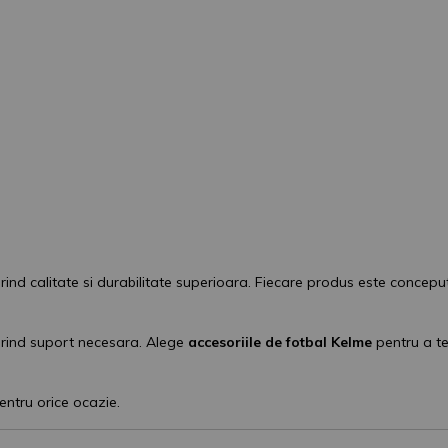
Don't show this popup 
erind calitate si durabilitate superioara. Fiecare produs este concep
erind suport necesara. Alege
accesoriile de fotbal Kelme
pentru a te 
entru orice ocazie.