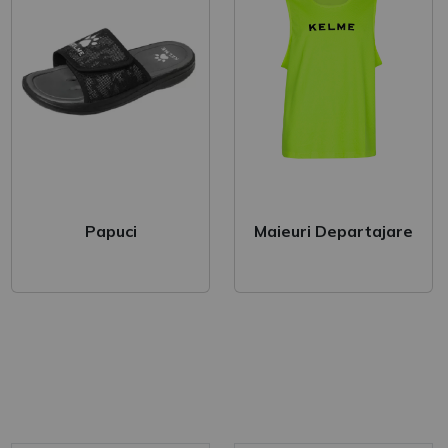
Papuci
Maieuri Departajare
ii sportive