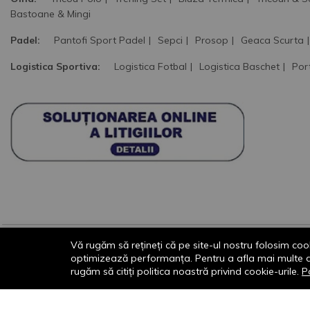
Bastoane & Mingi
Padel:
Pantofi Sport Padel
Sepci
Prosop
Geaca Scurta
Logistica Sportiva:
Logistica Fotbal
Logistica Baschet
Por
Vă rugăm să rețineți că pe site-ul nostru folosim cook
optimizează performanța. Pentru a afla mai multe desp
© 2013-2026 - Dornik Total Services S.R.L. CUI
rugăm să citiți politica noastră privind cookie-urile.
Po
32211812 Reg.Com. J13/1996/2013, Str.
Transilvaniei, Nr. 19A