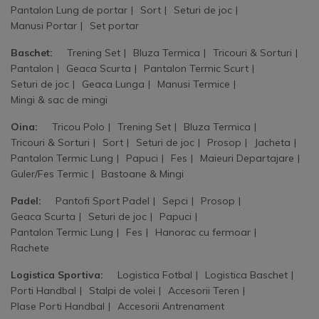
Pantalon Lung de portar
Sort
Seturi de joc
Manusi Portar
Set portar
Baschet:
Trening Set
Bluza Termica
Tricouri & Sorturi
Pantalon
Geaca Scurta
Pantalon Termic Scurt
Seturi de joc
Geaca Lunga
Manusi Termice
Mingi & sac de mingi
Oina:
Tricou Polo
Trening Set
Bluza Termica
Tricouri & Sorturi
Sort
Seturi de joc
Prosop
Jacheta
Pantalon Termic Lung
Papuci
Fes
Maieuri Departajare
Guler/Fes Termic
Bastoane & Mingi
Padel:
Pantofi Sport Padel
Sepci
Prosop
Geaca Scurta
Seturi de joc
Papuci
Pantalon Termic Lung
Fes
Hanorac cu fermoar
Rachete
Logistica Sportiva:
Logistica Fotbal
Logistica Baschet
Porti Handbal
Stalpi de volei
Accesorii Teren
Plase Porti Handbal
Accesorii Antrenament