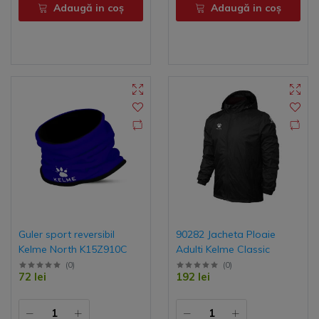
Adaugă in coş
Adaugă in coş
Guler sport reversibil
90282 Jacheta Ploaie
Kelme North K15Z910C
Adulti Kelme Classic
(
0
)
(
0
)
72 lei
192 lei