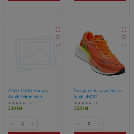
7461TT1051 Hanorac
Încălțăminte sport Kelme
Adulti Kelme Mod
Ignite 46747
(
0
)
(
0
)
330 lei
380 lei