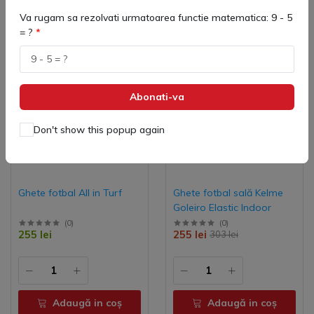
Va rugam sa rezolvati urmatoarea functie matematica: 9 - 5
= ?
-15%
Abonati-va
Don't show this popup again
Ghete fotbal All in Turf
Ghete fotbal sală Kelme
Goleiro Elastic Indoor
(
0
)
(
0
)
255 lei
255 lei
303 lei
Adaugă in coş
Adaugă in coş