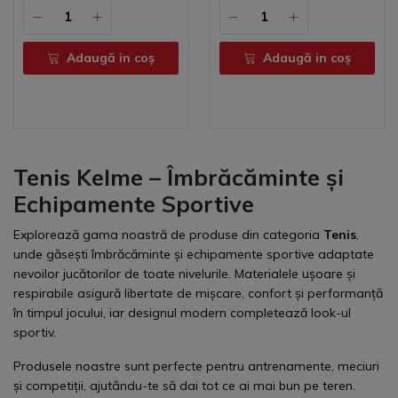
Sportiv Echipe & Școli
Adaugă in coş
Adaugă in coş
Tenis Kelme – Îmbrăcăminte și
Echipamente Sportive
Explorează gama noastră de produse din categoria
Tenis
,
unde găsești îmbrăcăminte și echipamente sportive adaptate
nevoilor jucătorilor de toate nivelurile. Materialele ușoare și
respirabile asigură libertate de mișcare, confort și performanță
în timpul jocului, iar designul modern completează look-ul
sportiv.
Produsele noastre sunt perfecte pentru antrenamente, meciuri
și competiții, ajutându-te să dai tot ce ai mai bun pe teren.