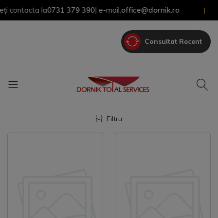
ntacta la
0731 379 390
| e-mail:
office@dornik.ro
|
Consultat Recent
Filtru