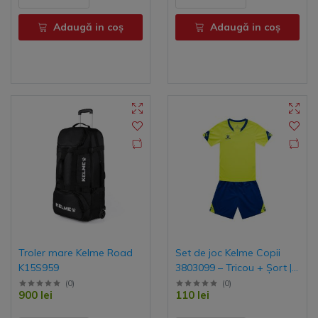
Adaugă in coş
Adaugă in coş
Troler mare Kelme Road
Set de joc Kelme Copii
K15S959
3803099 – Tricou + Șort |
Uniforme Fotbal Vară,
(
0
)
(
0
)
900 lei
110 lei
Costum Antrenament
Personalizat, Echipament