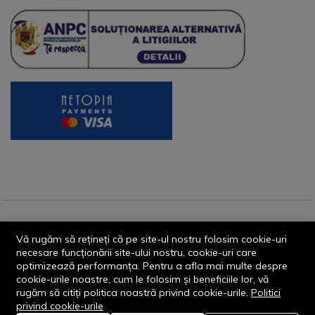
© 2013-2026 - Dornik Total Services S.R.L. CUI 32211812
Vă rugăm să rețineți că pe site-ul nostru folosim cookie-uri
Reg.Com. J13/1996/2013, Str. Transilvaniei, Nr. 19A
necesare funcționării site-ului nostru, cookie-uri care
optimizează performanța. Pentru a afla mai multe despre
cookie-urile noastre, cum le folosim și beneficiile lor, vă
rugăm să citiți politica noastră privind cookie-urile.
Politici
privind cookie-urile