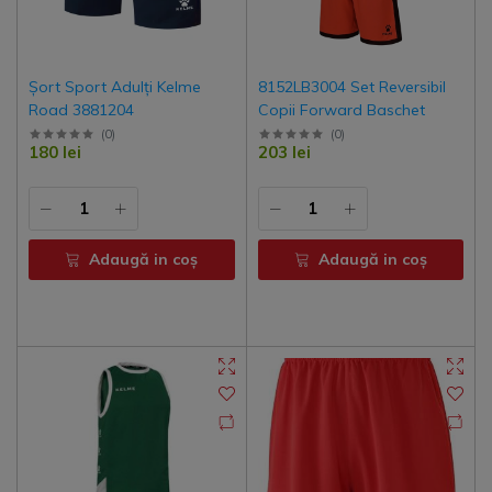
Șort Sport Adulți Kelme
8152LB3004 Set Reversibil
Road 3881204
Copii Forward Baschet
(
0
)
(
0
)
180 lei
203 lei
Adaugă in coş
Adaugă in coş