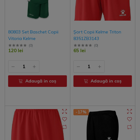
80803 Set Baschet Copii
Șort Copii Kelme Triton
Vitoria Kelme
8351ZB3143
(
0
)
(
0
)
120 lei
65 lei
Adaugă in coş
Adaugă in coş
-17%