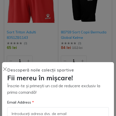
Sort Triton Adulti
80759 Sort Copii Bermuda
8351ZB1143
Global Kelme
(
0
)
(
0
)
65 lei
84 lei
102 lei
Descoperă noile colecții sportive
Adaugă in coş
Adaugă in coş
Fii mereu în mișcare!
Înscrie-te și primești un cod de reducere exclusiv la
prima comandă!
-3%
Email Address