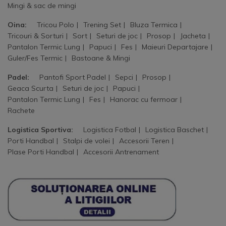
Mingi & sac de mingi
Oina:
Tricou Polo
Trening Set
Bluza Termica
Tricouri & Sorturi
Sort
Seturi de joc
Prosop
Jacheta
Pantalon Termic Lung
Papuci
Fes
Maieuri Departajare
Guler/Fes Termic
Bastoane & Mingi
Padel:
Pantofi Sport Padel
Sepci
Prosop
Geaca Scurta
Seturi de joc
Papuci
Pantalon Termic Lung
Fes
Hanorac cu fermoar
Rachete
Logistica Sportiva:
Logistica Fotbal
Logistica Baschet
Porti Handbal
Stalpi de volei
Accesorii Teren
Plase Porti Handbal
Accesorii Antrenament