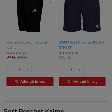
80759 Sort Adulti Global
80860 Sort Copii BERMUDA
Kelme
STREET
(
0
)
(
0
)
90 lei
155 lei
109 lei
Adaugă in coş
Adaugă in coş
Sort Baschet Kelme