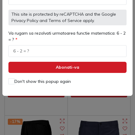
This site is protected by reCAPTCHA and the Google
Privacy Policy
and
Terms of Service
apply.
Va rugam sa rezolvati urmatoarea functie matematica: 6 - 2
= ?
80860 Sort Adulti Bermuda
3883204 Sort Kelme Road
Street Kelme
Copii
(
0
)
(
0
)
163 lei
150 lei
155 lei
Abonati-va
Don't show this popup again
Adaugă in coş
Adaugă in coş
-17%