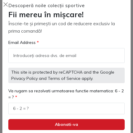
Descoperă noile colecții sportive
Pentru comenzile de peste 500 de Lei
Fii mereu în mișcare!
Retur Garantat
Înscrie-te și primești un cod de reducere exclusiv la
Garantie de returnare a produsului de 14 zile
prima comandă!
Email Address
Asistență 24/7/365
O echipă dedicată care vă răspunde la toate
întrebări
This site is protected by reCAPTCHA and the Google
Privacy Policy
and
Terms of Service
apply.
Va rugam sa rezolvati urmatoarea functie matematica: 6 - 2
Comandă Rapidă:
= ?
Lun - Vin: 9:00 - 17:00
+40 731 379 390
Abonati-va