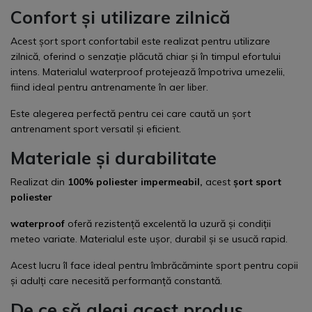
Confort și utilizare zilnică
Acest șort sport confortabil este realizat pentru utilizare
zilnică, oferind o senzație plăcută chiar și în timpul efortului
intens. Materialul waterproof protejează împotriva umezelii,
fiind ideal pentru antrenamente în aer liber.
Este alegerea perfectă pentru cei care caută un șort
antrenament sport versatil și eficient.
Materiale și durabilitate
Realizat din
100% poliester impermeabil,
acest
șort sport
poliester
waterproof
oferă rezistență excelentă la uzură și condiții
meteo variate. Materialul este ușor, durabil și se usucă rapid.
Acest lucru îl face ideal pentru îmbrăcăminte sport pentru copii
și adulți care necesită performanță constantă.
De ce să alegi acest produs