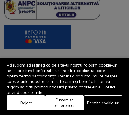
Vă rugăm să rețineți că pe site-ul nostru folosim cookie-uri
necesare funcționării site-ului nostru, cookie-uri care
optimizează performanța. Pentru a afla mai multe despre
cookie-urile noastre, cum le folosim și beneficiile lor, vă
rugăm să citiți politica noastră privind cookie-urile.
Politici
© 2013-2026 - Dornik Total Services S.R.L. CUI 32211812
privind cookie-urile
Reg.Com. J13/1996/2013, Str. Transilvaniei, Nr. 19A
Customize
0
Reject
Permite cookie-uri
preferences
Adaugă in coş
Acasă
Categorie
Coș
Favorite
Cont
Rămâi conectat: