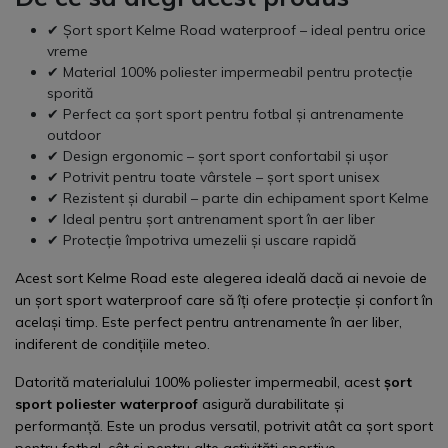
✔ Șort sport Kelme Road waterproof – ideal pentru orice
vreme
✔ Material 100% poliester impermeabil pentru protecție
sporită
✔ Perfect ca șort sport pentru fotbal și antrenamente
outdoor
✔ Design ergonomic – șort sport confortabil și ușor
✔ Potrivit pentru toate vârstele – șort sport unisex
✔ Rezistent și durabil – parte din echipament sport Kelme
✔ Ideal pentru șort antrenament sport în aer liber
✔ Protecție împotriva umezelii și uscare rapidă
Acest sort Kelme Road este alegerea ideală dacă ai nevoie de
un șort sport waterproof care să îți ofere protecție și confort în
același timp. Este perfect pentru antrenamente în aer liber,
indiferent de condițiile meteo.
Datorită materialului 100% poliester impermeabil, acest
șort
sport poliester waterproof
asigură durabilitate și
performanță. Este un produs versatil, potrivit atât ca șort sport