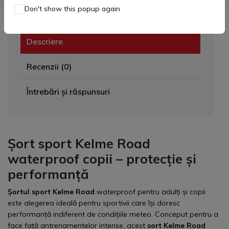
Don't show this popup again
Descriere
Recenzii (0)
Întrebări și răspunsuri
Șort sport Kelme Road
waterproof copii – protecție și
performanță
Șortul sport Kelme Road
waterproof pentru adulți și copii
este alegerea ideală pentru sportivii care își doresc
performanță indiferent de condițiile meteo. Conceput pentru a
face față antrenamentelor intense, acest
sort Kelme Road