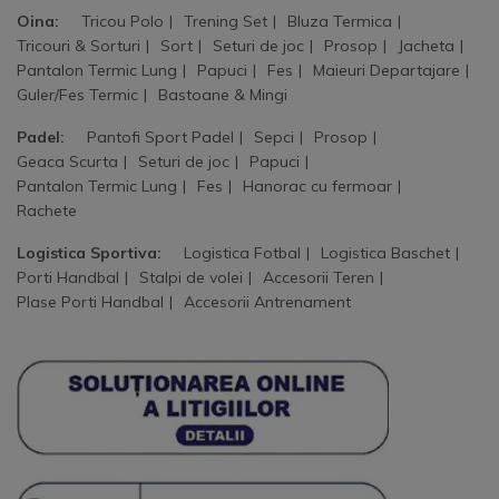
Oina:
Tricou Polo
Trening Set
Bluza Termica
Tricouri & Sorturi
Sort
Seturi de joc
Prosop
Jacheta
Pantalon Termic Lung
Papuci
Fes
Maieuri Departajare
Guler/Fes Termic
Bastoane & Mingi
Padel:
Pantofi Sport Padel
Sepci
Prosop
Geaca Scurta
Seturi de joc
Papuci
Pantalon Termic Lung
Fes
Hanorac cu fermoar
Rachete
Logistica Sportiva:
Logistica Fotbal
Logistica Baschet
Porti Handbal
Stalpi de volei
Accesorii Teren
Plase Porti Handbal
Accesorii Antrenament