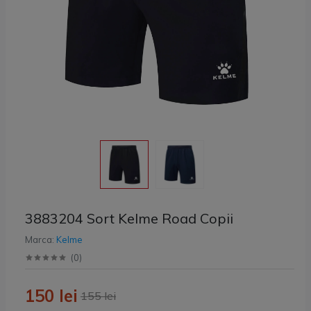
3883204 Sort Kelme Road Copii
Marca:
Kelme
(
0
)
150 lei
155 lei