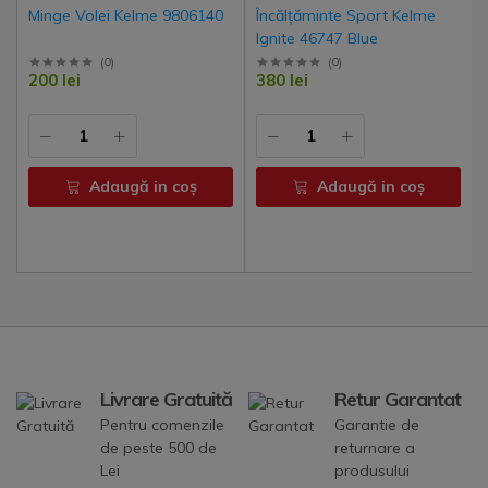
Minge Volei Kelme 9806140
Încălțăminte Sport Kelme
Ignite 46747 Blue
(
0
)
(
0
)
200 lei
380 lei
Adaugă in coş
Adaugă in coş
Livrare Gratuită
Retur Garantat
Pentru comenzile
Garantie de
de peste 500 de
returnare a
Lei
produsului