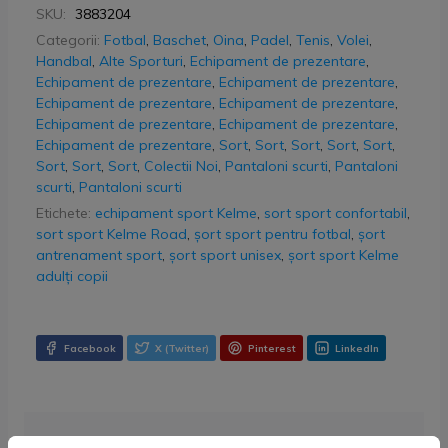
SKU:
3883204
Categorii:
Fotbal
,
Baschet
,
Oina
,
Padel
,
Tenis
,
Volei
,
Handbal
,
Alte Sporturi
,
Echipament de prezentare
,
Echipament de prezentare
,
Echipament de prezentare
,
Echipament de prezentare
,
Echipament de prezentare
,
Echipament de prezentare
,
Echipament de prezentare
,
Echipament de prezentare
,
Sort
,
Sort
,
Sort
,
Sort
,
Sort
,
Sort
,
Sort
,
Sort
,
Colectii Noi
,
Pantaloni scurti
,
Pantaloni
scurti
,
Pantaloni scurti
Etichete:
echipament sport Kelme
,
sort sport confortabil
,
sort sport Kelme Road
,
șort sport pentru fotbal
,
șort
antrenament sport
,
șort sport unisex
,
șort sport Kelme
adulți copii
Facebook
X (Twitter)
Pinterest
LinkedIn
Livrare Gratuită