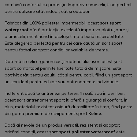
combină confortul cu protecția împotriva umezelii, fiind perfect
pentru utilizare atât indoor, cât și outdoor.
Fabricat din 100% poliester impermeabil, acest șort
sport
waterproof
oferă protecție excelentă împotriva ploii ușoare și
a umezelii, menținând în același timp o bună respirabilitate.
Este alegerea perfectă pentru cei care caută un șort sport
pentru fotbal adaptat condițiilor variabile de vreme.
Datorită croielii ergonomice și materialului ușor, acest șort
sport confortabil permite libertate totală de mișcare. Este
potrivit atât pentru adulți, cât și pentru copii, fiind un șort sport
unisex ideal pentru echipe sau antrenamente individuale.
Indiferent dacă te antrenezi pe teren, în sală sau în aer liber,
acest șort antrenament sport îți oferă siguranță și confort. În
plus, materialul rezistent asigură durabilitate în timp, fiind parte
din gama premium de echipament sport
Kelme.
Dacă ai nevoie de un produs versatil, rezistent și adaptat
oricărei condiții, acest
șort sport poliester waterproof
este