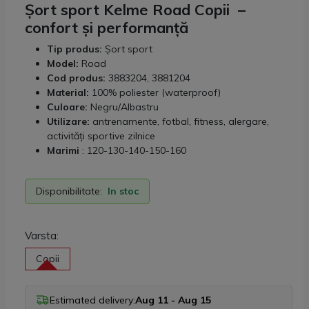
Șort sport Kelme Road Copii –
confort și performanță
Tip produs:
Șort sport
Model:
Road
Cod produs:
3883204, 3881204
Material:
100% poliester (waterproof)
Culoare:
Negru/Albastru
Utilizare:
antrenamente, fotbal, fitness, alergare,
activități sportive zilnice
Marimi
: 120-130-140-150-160
Disponibilitate:
In stoc
Varsta:
Copii
Estimated delivery:
Aug 11 - Aug 15