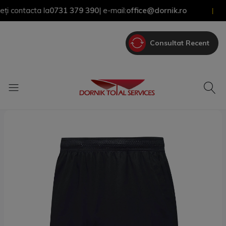
ontacta la
0731 379 390
| e-mail:
office@dornik.ro
|
Consultat Recent