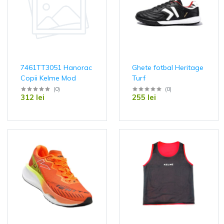
7461TT3051 Hanorac
Ghete fotbal Heritage
Copii Kelme Mod
Turf
(
0
)
(
0
)
312 lei
255 lei