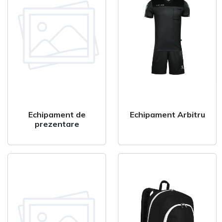
Veste
Jacheta
Geaca ploaie
Geaca scurta
Geaca lunga
Trening Antrename
Echipament de
Echipament Arbitru
prezentare
Set de joc