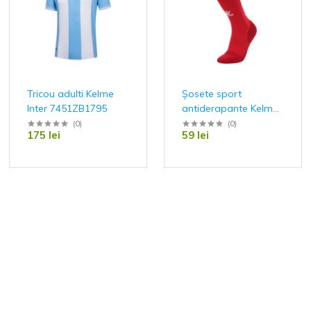
Tricou adulti Kelme
Șosete sport
Inter 7451ZB1795
antiderapante Kelme
Tritón 8101WZ5002
(
0
)
(
0
)
175 lei
59 lei