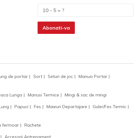
Abonati-va
ung de portar
Sort
Seturi de joc
Manusi Portar
aca Lunga
Manusi Termice
Mingi & sac de mingi
 Lung
Papuci
Fes
Maieuri Departajare
Guler/Fes Termic
u fermoar
Rachete
Accesorii Antrenament