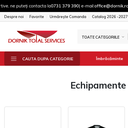
teți contacta la
0731 379 390
| e-mail:
office@dornik.ro
|
Despre noi
Favorite
Urmărește Comanda
Catalog 2026 -2027
TOATE CATEGORIILE
Îmbrăcăminte
CAUTA DUPA CATEGORIE
Echipamente 
Fesuri - sepci - 
Manusi
Sepci
Fesuri
Geci & Jacheta