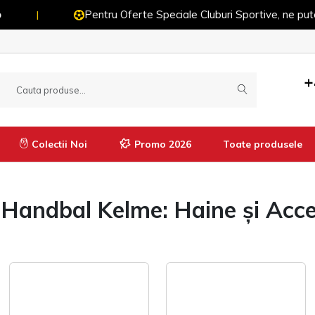
Pentru Oferte Speciale Cluburi Sportive, ne puteți contact
+
Colectii Noi
Promo 2026
Toate produsele
Handbal Kelme: Haine și Acces
Manusi
Imbracaminte termică
Pantaloni termici
Tricouri termice
Bluze termice
Pantaloni