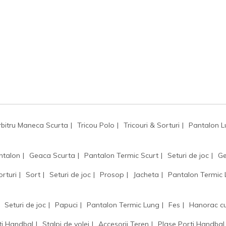
rbitru Maneca Scurta
Tricou Polo
Tricouri & Sorturi
Pantalon L
ntalon
Geaca Scurta
Pantalon Termic Scurt
Seturi de joc
Ge
orturi
Sort
Seturi de joc
Prosop
Jacheta
Pantalon Termic
Seturi de joc
Papuci
Pantalon Termic Lung
Fes
Hanorac c
ti Handbal
Stalpi de volei
Accesorii Teren
Plase Porti Handbal