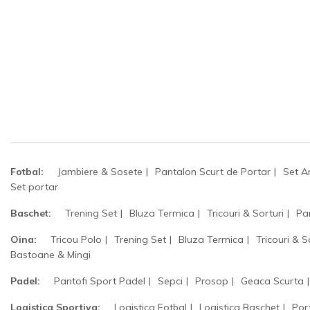
Fotbal:
Jambiere & Sosete
Pantalon Scurt de Portar
Set A
Set portar
Baschet:
Trening Set
Bluza Termica
Tricouri & Sorturi
Pa
Oina:
Tricou Polo
Trening Set
Bluza Termica
Tricouri & S
Bastoane & Mingi
Padel:
Pantofi Sport Padel
Sepci
Prosop
Geaca Scurta
Logistica Sportiva:
Logistica Fotbal
Logistica Baschet
Por