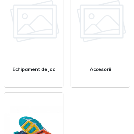
Pantaloni lungi
Pantaloni scurti
Bluza & Hanorace
Hanorace
Bluze
nt
Echipament de joc
Accesorii
Tricou & polo
Tricou Polo
Tricou