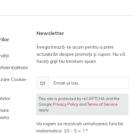
Newsletter
ilor
Înregistrează-te acum pentru a primi
actualizări despre promoții și cupon. Nu vă
diții
faceți griji! Nu trimitem spam
fidențialitate
lizare Cookie-
telor
This site is protected by reCAPTCHA and the
Google
Privacy Policy
and
Terms of Service
mare
apply.
piata
Va rugam sa rezolvati urmatoarea functie
matematica: 10 - 5 = ?