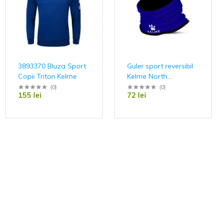
3893370 Bluza Sport
Guler sport reversibil
Copii Triton Kelme
Kelme North
K15Z910C
(
0
)
(
0
)
155 lei
72 lei