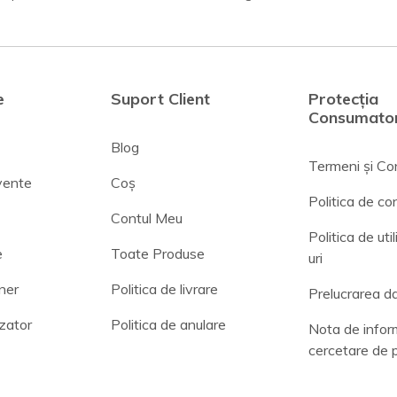
e
Suport Client
Protecția
Consumator
Blog
Termeni și Con
cvente
Coș
Politica de con
Contul Meu
Politica de uti
e
Toate Produse
uri
ner
Politica de livrare
Prelucrarea da
zator
Politica de anulare
Nota de infor
cercetare de 