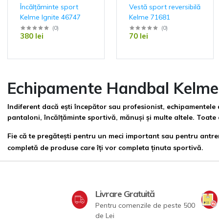
Încălțăminte sport
Vestă sport reversibilă
Kelme Ignite 46747
Kelme 71681
(
0
)
(
0
)
380 lei
70 lei
Echipamente Handbal Kelme :
Indiferent dacă ești începător sau profesionist, echipamentele
pantaloni, încălțăminte sportivă, mănuși și multe altele. Toate a
Fie că te pregătești pentru un meci important sau pentru antre
completă de produse care îți vor completa ținuta sportivă.
Livrare Gratuită
Pentru comenzile de peste 500
de Lei