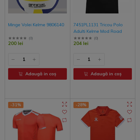
Minge Volei Kelme 9806140
7451PL1131 Tricou Polo
Adulti Kelme Mod Road
(
0
)
(
0
)
200 lei
204 lei
Adaugă in coş
Adaugă in coş
-31%
-28%