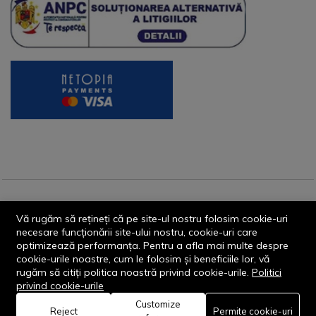
© 2013-2026 - Dornik Total Services S.R.L. CUI 32211812
Vă rugăm să rețineți că pe site-ul nostru folosim cookie-uri
Reg.Com. J13/1996/2013, Str. Transilvaniei, Nr. 19A
necesare funcționării site-ului nostru, cookie-uri care
optimizează performanța. Pentru a afla mai multe despre
cookie-urile noastre, cum le folosim și beneficiile lor, vă
rugăm să citiți politica noastră privind cookie-urile.
Politici
privind cookie-urile
Customize
0
Reject
Permite cookie-uri
Rămâi conectat: