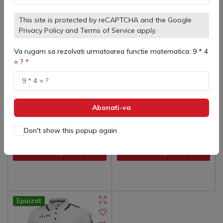
This site is protected by reCAPTCHA and the Google
Privacy Policy
and
Terms of Service
apply.
Va rugam sa rezolvati urmatoarea functie matematica: 9 * 4
= ?
3893064 Tricou Polo Copii
3882017 Tricou polo Damă
Street Kelme
Street Kelme
(
0
)
(
0
)
109 lei
97 lei
124 lei
123 lei
Abonati-va
Don't show this popup again
Adaugă in coş
Adaugă in coş
Epuizat