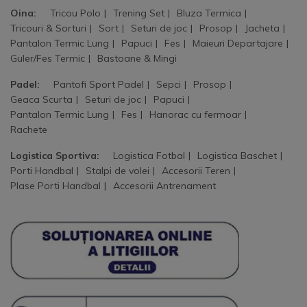
Oina:
Tricou Polo
Trening Set
Bluza Termica
Tricouri & Sorturi
Sort
Seturi de joc
Prosop
Jacheta
Pantalon Termic Lung
Papuci
Fes
Maieuri Departajare
Guler/Fes Termic
Bastoane & Mingi
Padel:
Pantofi Sport Padel
Sepci
Prosop
Geaca Scurta
Seturi de joc
Papuci
Pantalon Termic Lung
Fes
Hanorac cu fermoar
Rachete
Logistica Sportiva:
Logistica Fotbal
Logistica Baschet
Porti Handbal
Stalpi de volei
Accesorii Teren
Plase Porti Handbal
Accesorii Antrenament