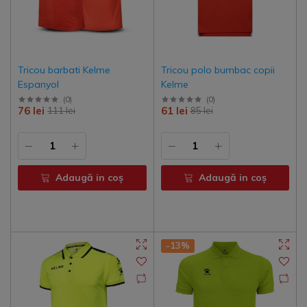
Tricou barbati Kelme
Tricou polo bumbac copii
Espanyol
Kelme
(
0
)
(
0
)
76 lei
61 lei
111 lei
85 lei
Adaugă in coş
Adaugă in coş
-13%