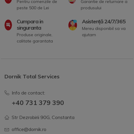
Pentru comenzile de
Garantie de returnare a
peste 500 de Lei
produsului
Cumpara in
Asistență 24/7/365
singuranta
Mereu disponibil sa va
Produse originale,
ajutam
calitate garantata
Dornik Total Services
Info de contact:
+40 731 379 390
Str Dezrobirii 90G, Constanta
office@dornik.ro