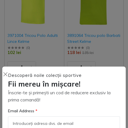
3971004 Tricou Polo Adulti
3891064 Tricou polo Barbati
Lince Kelme
Street Kelme
(
0
)
(
0
)
102 lei
118 lei
135 lei
Descoperă noile colecții sportive
Adaugă in coş
Adaugă in coş
Fii mereu în mișcare!
Înscrie-te și primești un cod de reducere exclusiv la
prima comandă!
-12%
-21%
Email Address