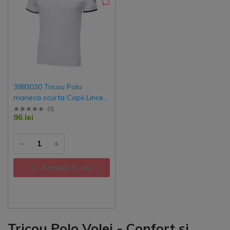
3883030 Tricou Polo
maneca scurta Copii Lince
Kelme
(
0
)
96 lei
Adaugă in coş
Tricou Polo Volei - Confort și