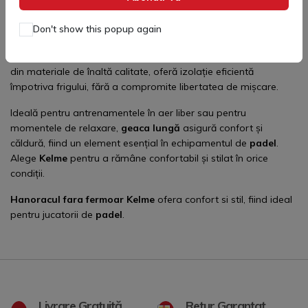
Geaca lunga Kelme
este perfectă pentru jucătorii de
padel
care au nevoie de protecție completă în zilele reci. Parte din
Don't show this popup again
colecția
Geaca & Hanorac
Kelme
, această
geacă lungă
combină stilul elegant cu funcționalitatea excelentă. Fabricată
din materiale de înaltă calitate, oferă izolație eficientă
împotriva frigului, fără a compromite libertatea de mișcare.
Ideală pentru antrenamentele în aer liber sau pentru
momentele de relaxare,
geaca lungă
asigură confort și
căldură, fiind un element esențial în echipamentul de
padel
.
Alege
Kelme
pentru a rămâne confortabil și stilat în orice
condiții.
Hanoracul fara fermoar
Kelme
ofera confort si stil, fiind ideal
pentru jucatorii de
padel
.
Livrare Gratuită
Retur Garantat