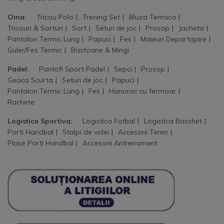
Oina:
Tricou Polo
Trening Set
Bluza Termica
Tricouri & Sorturi
Sort
Seturi de joc
Prosop
Jacheta
Pantalon Termic Lung
Papuci
Fes
Maieuri Departajare
Guler/Fes Termic
Bastoane & Mingi
Padel:
Pantofi Sport Padel
Sepci
Prosop
Geaca Scurta
Seturi de joc
Papuci
Pantalon Termic Lung
Fes
Hanorac cu fermoar
Rachete
Logistica Sportiva:
Logistica Fotbal
Logistica Baschet
Porti Handbal
Stalpi de volei
Accesorii Teren
Plase Porti Handbal
Accesorii Antrenament