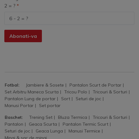
2 = ?
Abonati-va
Fotbal:
Jambiere & Sosete
Pantalon Scurt de Portar
Set Arbitru Maneca Scurta
Tricou Polo
Tricouri & Sorturi
Pantalon Lung de portar
Sort
Seturi de joc
Manusi Portar
Set portar
Baschet:
Trening Set
Bluza Termica
Tricouri & Sorturi
Pantalon
Geaca Scurta
Pantalon Termic Scurt
Seturi de joc
Geaca Lunga
Manusi Termice
Mingi & sac de mingi