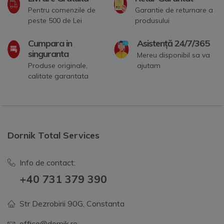
Pentru comenzile de
Garantie de returnare a
peste 500 de Lei
produsului
Cumpara in
Asistență 24/7/365
singuranta
Mereu disponibil sa va
Produse originale,
ajutam
calitate garantata
Dornik Total Services
Info de contact:
+40 731 379 390
Str Dezrobirii 90G, Constanta
office@dornik.ro