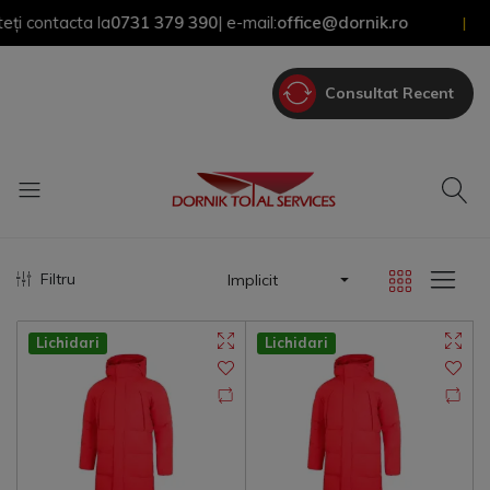
contacta la
0731 379 390
| e-mail:
office@dornik.ro
|
Consultat Recent
Filtru
Implicit
Lichidari
Lichidari