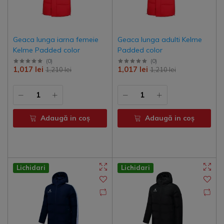
Geaca lunga iarna femeie
Geaca lunga adulti Kelme
Kelme Padded color
Padded color
(
0
)
(
0
)
1,017 lei
1,017 lei
1,210 lei
1,210 lei
Adaugă in coş
Adaugă in coş
Lichidari
Lichidari