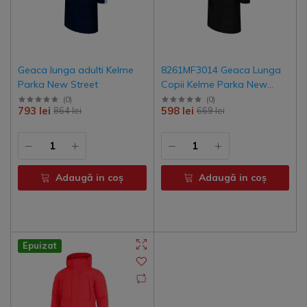
Geaca lunga adulti Kelme
8261MF3014 Geaca Lunga
Parka New Street
Copii Kelme Parka New
Lince
(
0
)
(
0
)
793 lei
598 lei
864 lei
669 lei
Adaugă in coş
Adaugă in coş
Epuizat