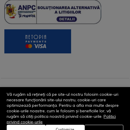
© 2013-2026 - Dornik Total Services S.R.L. CUI 32211812
Vă rugăm să rețineți că pe site-ul nostru folosim cookie-uri
Reg.Com. J13/1996/2013, Str. Transilvaniei, Nr. 19A
necesare funcționării site-ului nostru, cookie-uri care
optimizează performanța. Pentru a afla mai multe despre
cookie-urile noastre, cum le folosim și beneficiile lor, vă
rugăm să citiți politica noastră privind cookie-urile.
Politici
privind cookie-urile
Customize
0