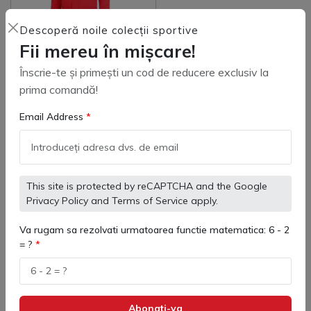
Descoperă noile colecții sportive
Fii mereu în mișcare!
Înscrie-te și primești un cod de reducere exclusiv la
Geaca lunga copii Kelme
prima comandă!
Padded color
Email Address
(
0
)
1,210 lei
This site is protected by reCAPTCHA and the Google
Adaugă in coş
Privacy Policy
and
Terms of Service
apply.
Va rugam sa rezolvati urmatoarea functie matematica: 6 - 2
= ?
Geaca Lunga Padel Kelme -
Design modern
Abonati-va