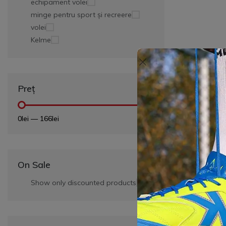
echipament volei
minge pentru sport și recreere
volei
Kelme
Preț
0lei
—
166lei
On Sale
Show only discounted products