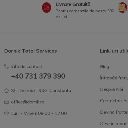
Livrare Gratuită
Pentru comenzile de peste 500
de Lei
Dornik Total Services
Link-uri util
Info de contact:
Blog
+40 731 379 390
Întrebări fre
Despre Noi
Str Dezrobirii 90G, Constanta
Contactati-n
office@dornik.ro
Devino Parte
Luni - Vinieri: 09.00 - 17.00
Devino revan