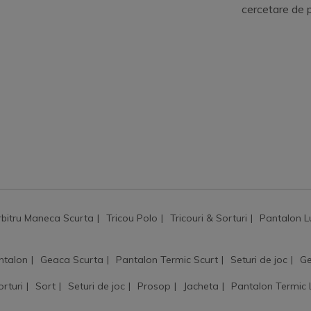
cercetare de 
rbitru Maneca Scurta
Tricou Polo
Tricouri & Sorturi
Pantalon L
ntalon
Geaca Scurta
Pantalon Termic Scurt
Seturi de joc
Ge
orturi
Sort
Seturi de joc
Prosop
Jacheta
Pantalon Termic