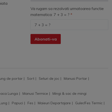
piata
Va rugam sa rezolvati urmatoarea functie
matematica: 7 + 3 = ?
Abonati-va
ung de portar
Sort
Seturi de joc
Manusi Portar
aca Lunga
Manusi Termice
Mingi & sac de mingi
 Lung
Papuci
Fes
Maieuri Departajare
Guler/Fes Termic