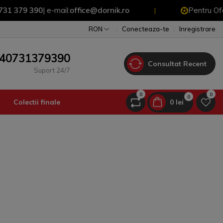
 390
| e-mail:
office@dornik.ro
Pentru Oferte Spec
|
RON
Conecteaza-te
Inregistrare
40731379390
Consultat Recent
Suport 24/7
0
0
0
Colectii finale
0 lei