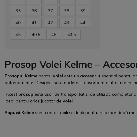
35
36
37
38
39
40
41
42
43
44
45
40.5
46
44.5
Prosop Volei Kelme – Accesor
Prosopul Kelme
pentru
volei
este un
accesoriu
esential pentru or
antrenamente. Designul sau modern si absorbant ajuta la mentiner
Acest
prosop
este usor de transportat si de utilizat, completan
ideal pentru orice jucator de
volei
.
Papucii
Kelme
sunt confortabili și ideali pentru relaxare după meciu