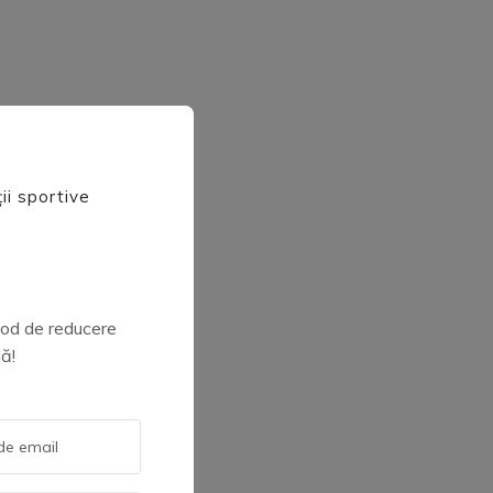
ii sportive
 cod de reducere
ă!