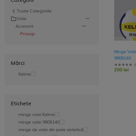
Veste
Toate Categoriile
Volei
Jacheta
Accesorii
Geaca ploaie
Prosop
Geaca scurta
Geaca lunga
Minge Vole
9806140
Mărci
Trening Antrename
(
200 lei
Kelme
Set de joc
Etichete
minge volei Kelme
minge volei 9806140
minge de volei din piele sintetică