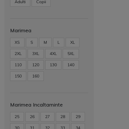
Adulti
Copii
Marimea
XS
S
M
L
XL
2XL
3XL
4XL
5XL
110
120
130
140
150
160
Marimea Incaltaminte
25
26
27
28
29
30
31
32
33
34