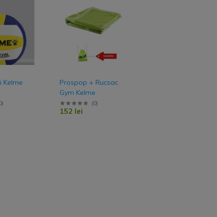
Pantaloni lungi
Pantaloni scurti
Bluza & Hanorace
Hanorace
i Kelme
Prospop + Rucsac
Bluze
Gym Kelme
nt
0
)
(
0
)
152 lei
Tricou & polo
Tricou Polo
Tricou