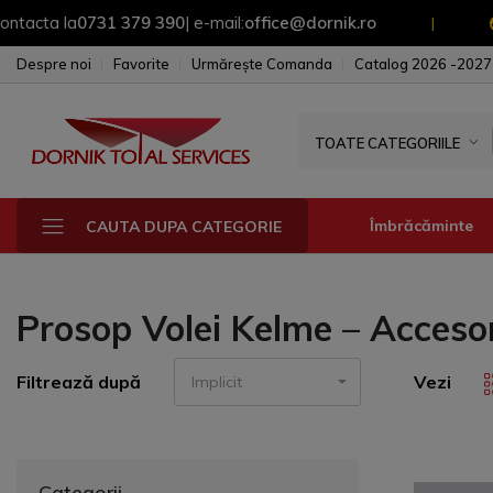
 la
0731 379 390
| e-mail:
office@dornik.ro
Pentru
|
Despre noi
Favorite
Urmărește Comanda
Catalog 2026 -2027
TOATE CATEGORIILE
Îmbrăcăminte
CAUTA DUPA CATEGORIE
Prosop Volei Kelme – Accesor
Fesuri - sepci - 
Manusi
Filtrează după
Vezi
Implicit
Sepci
Fesuri
Geci & Jacheta
Categorii