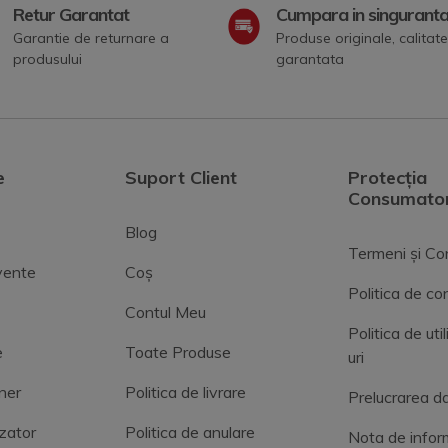
Retur Garantat
Cumpara in singurant
Garantie de returnare a
Produse originale, calitate
produsului
garantata
e
Suport Client
Protecția
Consumator
Blog
Termeni și Con
cvente
Coș
Politica de con
Contul Meu
Politica de uti
e
Toate Produse
uri
ner
Politica de livrare
Prelucrarea da
zator
Politica de anulare
Nota de infor