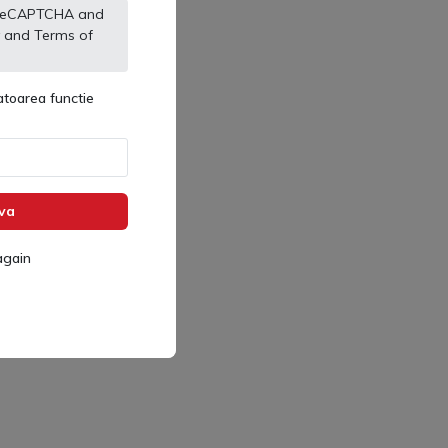
by reCAPTCHA and
and
Terms of
toarea functie
va
again