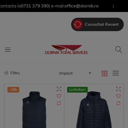
acta la
0731 379 390
| e-mail:
office@dornik.ro
P
|
Consultat Recent
Filtru
Implicit
-4%
Lichidari