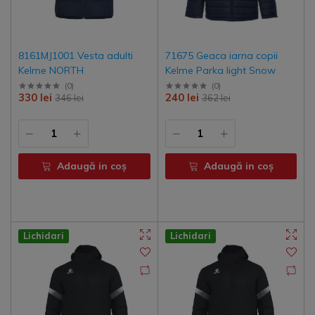
8161MJ1001 Vesta adulti
71675 Geaca iarna copii
Kelme NORTH
Kelme Parka light Snow
(
0
)
(
0
)
330 lei
240 lei
346 lei
362 lei
Adaugă in coş
Adaugă in coş
Lichidari
Lichidari