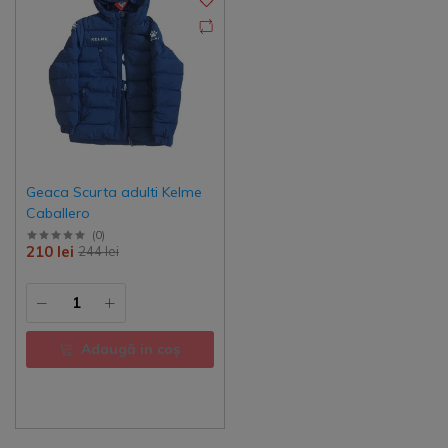
Geaca Scurta adulti Kelme
Caballero
(
0
)
210 lei
244 lei
Adaugă in coş