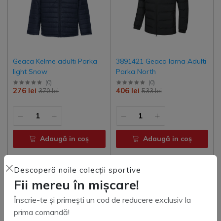
Geaca Kelme adulti Parka
3891421 Geaca Iarna Adulti
light Snow
Parka North
(
0
)
(
0
)
276 lei
406 lei
370 lei
533 lei
Adaugă in coş
Adaugă in coş
Descoperă noile colecții sportive
Fii mereu în mișcare!
Lichidari
Epuizat
Înscrie-te și primești un cod de reducere exclusiv la
prima comandă!