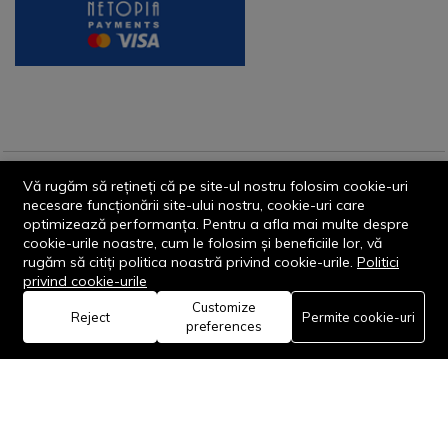
Vă rugăm să rețineți că pe site-ul nostru folosim cookie-uri
© 2013-2026 - Dornik Total Services S.R.L. CUI 32211812
necesare funcționării site-ului nostru, cookie-uri care
Reg.Com. J13/1996/2013, Str. Transilvaniei, Nr. 19A
optimizează performanța. Pentru a afla mai multe despre
cookie-urile noastre, cum le folosim și beneficiile lor, vă
rugăm să citiți politica noastră privind cookie-urile.
Politici
privind cookie-urile
Customize
0
Reject
Permite cookie-uri
preferences
Rămâi conectat:
Acasă
Categorie
Coș
Favorite
Cont