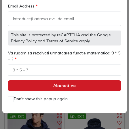
Email Address
This site is protected by reCAPTCHA and the Google
Privacy Policy
and
Terms of Service
apply.
3893421 Geaca Iarna Copii
Geaca Scurta copii Kelme
Parka North
Caballero
Va rugam sa rezolvati urmatoarea functie matematica: 9 * 5
(
0
)
(
0
)
= ?
350 lei
155 lei
448 lei
203 lei
Abonati-va
Adaugă in coş
Adaugă in coş
Don't show this popup again
Epuizat
Epuizat