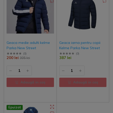
Geaca medie adulti kelme
Geaca iarna pentru copii
Parka New Street
Kelme Parka New Street
(
0
)
(
0
)
200 lei
387 lei
305 lei
Adaugă in coş
Adaugă in coş
Epuizat