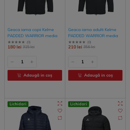
Geaca iarna copii Kelme
Geaca iarna adulti Kelme
PADDED WARRIOR media
PADDED WARRIOR media
(
0
)
(
0
)
180 lei
210 lei
315 lei
356 lei
Adaugă in coş
Adaugă in coş
Lichidari
Lichidari