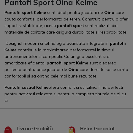
Pantofi Sport Oina Kelme
Pantofii sport Kelme
sunt ideal pentru jucatorii de
Oina
care
cauta confort si performanta pe teren. Construiti pentru a oferi
suport si stabilitate, acesti
pantofi sport
sunt realizati din
materiale de calitate care asigura durabilitate si respirabilitate.
Designul modern si tehnologia avansata integrate in
pantofii
Kelm
e contribuie la maximizarea performantei in timpul
antrenamentelor si competitii. Cu un grip excelent si o
amortizare eficienta,
pantofii sport Kelme
sunt alegerea
perfecta pentru orice jucator de
Oina
care doreste sa se simta
confortabil si sa obtina cele mai bune rezultate.
Pantofii casual Kelme
ofera confort si stil zilnic, fiind perfecti
pentru activitati relaxate si pentru a completa tinutele de zi cu
zi.
Livrare Gratuită
Retur Garantat