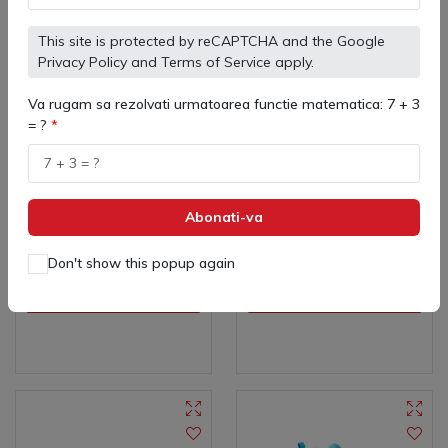
This site is protected by reCAPTCHA and the Google
Privacy Policy
and
Terms of Service
apply.
Va rugam sa rezolvati urmatoarea functie matematica: 7 + 3
= ?
Ghete fotbal Heritage Turf
Încălțăminte sport Kelme
Ignite 46747
(
0
)
(
0
)
255 lei
380 lei
Abonati-va
Don't show this popup again
Adaugă in coş
Adaugă in coş