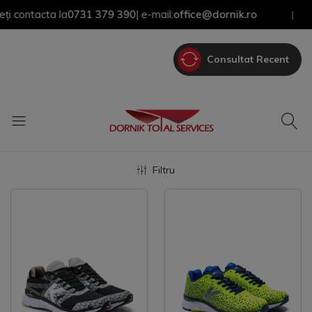
contacta la
0731 379 390
| e-mail:
office@dornik.ro
|
Consultat Recent
Filtru