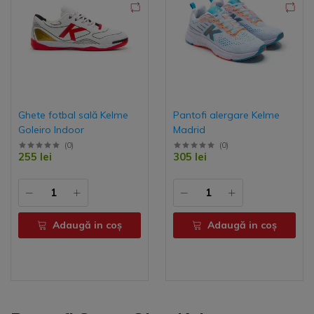
Ghete fotbal sală Kelme
Pantofi alergare Kelme
Goleiro Indoor
Madrid
(
0
)
(
0
)
255 lei
305 lei
Adaugă in coş
Adaugă in coş