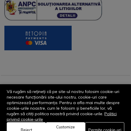
© 2013-2026 - Dornik Total Services S.R.L. CUI 32211812
Vă rugăm să rețineți că pe site-ul nostru folosim cookie-uri
Reg.Com. J13/1996/2013, Str. Transilvaniei, Nr. 19A
necesare funcționării site-ului nostru, cookie-uri care
optimizează performanța. Pentru a afla mai multe despre
cookie-urile noastre, cum le folosim și beneficiile lor, vă
rugăm să citiți politica noastră privind cookie-urile.
Politici
privind cookie-urile
Customize
0
Reject
Permite cookie-uri
Rămâi conectat: