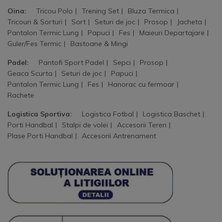
Oina:
Tricou Polo
Trening Set
Bluza Termica
Tricouri & Sorturi
Sort
Seturi de joc
Prosop
Jacheta
Pantalon Termic Lung
Papuci
Fes
Maieuri Departajare
Guler/Fes Termic
Bastoane & Mingi
Padel:
Pantofi Sport Padel
Sepci
Prosop
Geaca Scurta
Seturi de joc
Papuci
Pantalon Termic Lung
Fes
Hanorac cu fermoar
Rachete
Logistica Sportiva:
Logistica Fotbal
Logistica Baschet
Porti Handbal
Stalpi de volei
Accesorii Teren
Plase Porti Handbal
Accesorii Antrenament