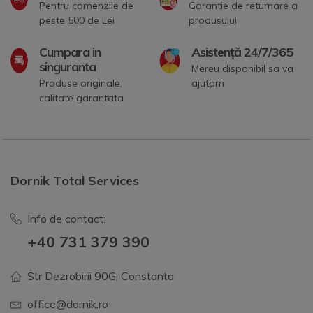
Pentru comenzile de
Garantie de returnare a
peste 500 de Lei
produsului
Cumpara in
Asistență 24/7/365
singuranta
Mereu disponibil sa va
Produse originale,
ajutam
calitate garantata
Dornik Total Services
Info de contact:
+40 731 379 390
Str Dezrobirii 90G, Constanta
office@dornik.ro