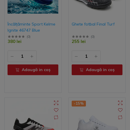
Încălțăminte Sport Kelme
Ghete fotbal Final Turf
Ignite 46747 Blue
(
0
)
(
0
)
380 lei
255 lei
Adaugă in coş
Adaugă in coş
-15%