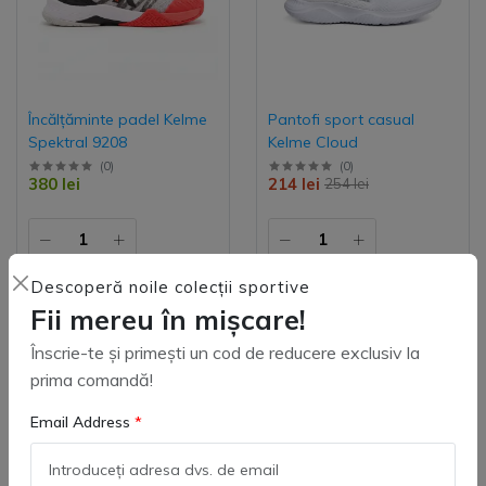
Încălțăminte padel Kelme
Pantofi sport casual
Spektral 9208
Kelme Cloud
(
0
)
(
0
)
380 lei
214 lei
254 lei
Descoperă noile colecții sportive
Adaugă in coş
Adaugă in coş
Fii mereu în mișcare!
Înscrie-te și primești un cod de reducere exclusiv la
prima comandă!
Email Address