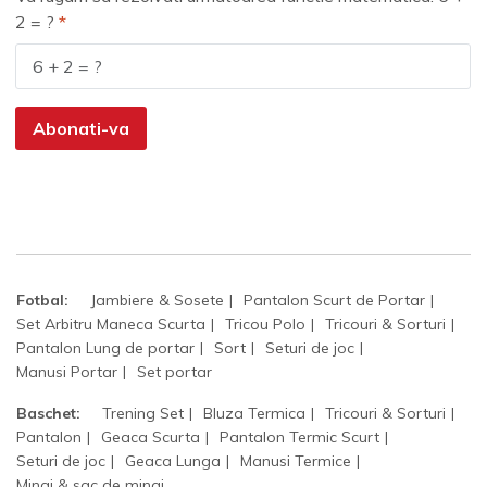
2 = ?
Abonati-va
Fotbal:
Jambiere & Sosete
Pantalon Scurt de Portar
Set Arbitru Maneca Scurta
Tricou Polo
Tricouri & Sorturi
Pantalon Lung de portar
Sort
Seturi de joc
Manusi Portar
Set portar
Baschet:
Trening Set
Bluza Termica
Tricouri & Sorturi
Pantalon
Geaca Scurta
Pantalon Termic Scurt
Seturi de joc
Geaca Lunga
Manusi Termice
Mingi & sac de mingi