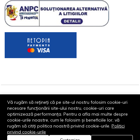
© 2013-2026 - Dornik Total Services S.R.L. CUI 32211812
Vă rugăm să rețineți că pe site-ul nostru folosim cookie-uri
Reg.Com. J13/1996/2013, Str. Transilvaniei, Nr. 19A
necesare funcționării site-ului nostru, cookie-uri care
optimizează performanța. Pentru a afla mai multe despre
cookie-urile noastre, cum le folosim și beneficiile lor, vă
rugăm să citiți politica noastră privind cookie-urile.
Politici
privind cookie-urile