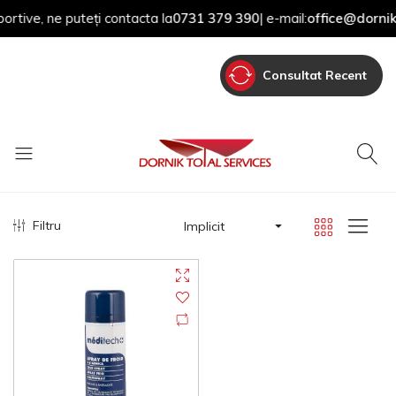
tive, ne puteți contacta la
0731 379 390
| e-mail:
office@dornik.r
Consultat Recent
Filtru
Implicit