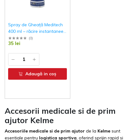
Spray de Gheață Meditech
400 ml – răcire instantanee
pentru durere, entorse și
(
0
)
35 lei
inflamații
Adaugă in coş
Accesorii medicale si de prim
ajutor Kelme
Accesoriile medicale si de prim ajutor
de la
Kelme
sunt
esentiale pentru
logistica sportiva
, oferind sprijin rapid si