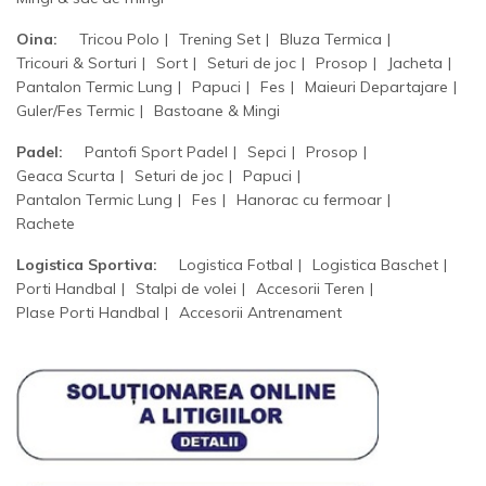
Oina:
Tricou Polo
Trening Set
Bluza Termica
Tricouri & Sorturi
Sort
Seturi de joc
Prosop
Jacheta
Pantalon Termic Lung
Papuci
Fes
Maieuri Departajare
Guler/Fes Termic
Bastoane & Mingi
Padel:
Pantofi Sport Padel
Sepci
Prosop
Geaca Scurta
Seturi de joc
Papuci
Pantalon Termic Lung
Fes
Hanorac cu fermoar
Rachete
Logistica Sportiva:
Logistica Fotbal
Logistica Baschet
Porti Handbal
Stalpi de volei
Accesorii Teren
Plase Porti Handbal
Accesorii Antrenament