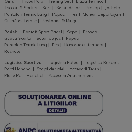
Oina:
Tricou Polo
Trening Set
Bluza Termica
Tricouri & Sorturi
Sort
Seturi de joc
Prosop
Jacheta
Pantalon Termic Lung
Papuci
Fes
Maieuri Departajare
Guler/Fes Termic
Bastoane & Mingi
Padel:
Pantofi Sport Padel
Sepci
Prosop
Geaca Scurta
Seturi de joc
Papuci
Pantalon Termic Lung
Fes
Hanorac cu fermoar
Rachete
Logistica Sportiva:
Logistica Fotbal
Logistica Baschet
Porti Handbal
Stalpi de volei
Accesorii Teren
Plase Porti Handbal
Accesorii Antrenament