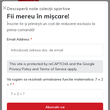
Descoperă noile colecții sportive
Fii mereu în mișcare!
Înscrie-te și primești un cod de reducere exclusiv la
prima comandă!
Geaca lunga copii Kelme
Padded color
Email Address
(
0
)
1,210 lei
This site is protected by reCAPTCHA and the Google
Privacy Policy
and
Terms of Service
apply.
Adaugă in coş
Va rugam sa rezolvati urmatoarea functie matematica: 7 + 2
= ?
Geaca Lunga Kelme - Ușoară și
rezistentă, perfectă pentru zilele
Abonati-va