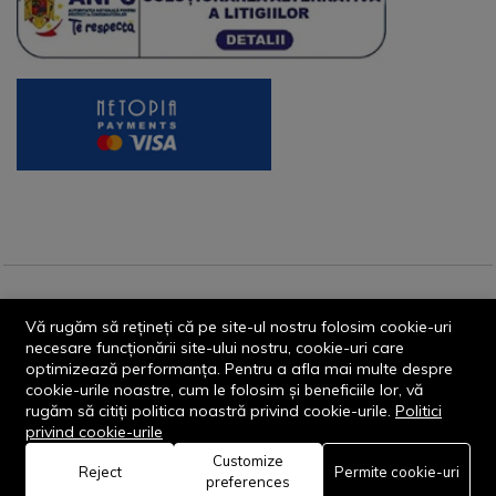
© 2013-2026 - Dornik Total Services S.R.L. CUI 32211812
Vă rugăm să rețineți că pe site-ul nostru folosim cookie-uri
Reg.Com. J13/1996/2013, Str. Transilvaniei, Nr. 19A
necesare funcționării site-ului nostru, cookie-uri care
optimizează performanța. Pentru a afla mai multe despre
cookie-urile noastre, cum le folosim și beneficiile lor, vă
rugăm să citiți politica noastră privind cookie-urile.
Politici
privind cookie-urile
Customize
0
Reject
Permite cookie-uri
Rămâi conectat:
preferences