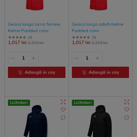
Geaca lunga iarna femeie
Geaca lunga adulti Kelme
Kelme Padded color
Padded color
(
0
)
(
0
)
1,017 lei
1,017 lei
1,210 lei
1,210 lei
Adaugă in coş
Adaugă in coş
Lichidari
Lichidari