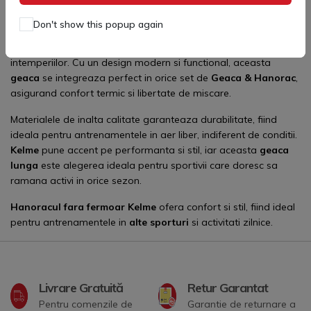
răcoroase
Don't show this popup again
Geaca lunga Kelme
este conceputa special pentru cei
pasionati de
alte sporturi,
oferind protectie maxima impotriva
intemperiilor. Cu un design modern si functional, aceasta
geaca
se integreaza perfect in orice set de
Geaca & Hanorac
,
asigurand confort termic si libertate de miscare.
Materialele de inalta calitate garanteaza durabilitate, fiind
ideala pentru antrenamentele in aer liber, indiferent de conditii.
Kelme
pune accent pe performanta si stil, iar aceasta
geaca
lunga
este alegerea ideala pentru sportivii care doresc sa
ramana activi in orice sezon.
Hanoracul fara fermoar
Kelme
ofera confort si stil, fiind ideal
pentru antrenamentele in
alte sporturi
si activitati zilnice.
Livrare Gratuită
Retur Garantat
Pentru comenzile de
Garantie de returnare a