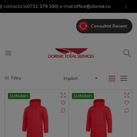
ntacta la
0731 379 390
| e-mail:
office@dornik.ro
|
Consultat Recent
Filtru
Implicit
Lichidari
Lichidari