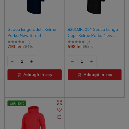
Geaca lunga adulti Kelme
8261MF3014 Geaca Lunga
Parka New Street
Copii Kelme Parka New
Lince
(
0
)
(
0
)
793 lei
598 lei
864 lei
669 lei
Adaugă in coş
Adaugă in coş
Epuizat