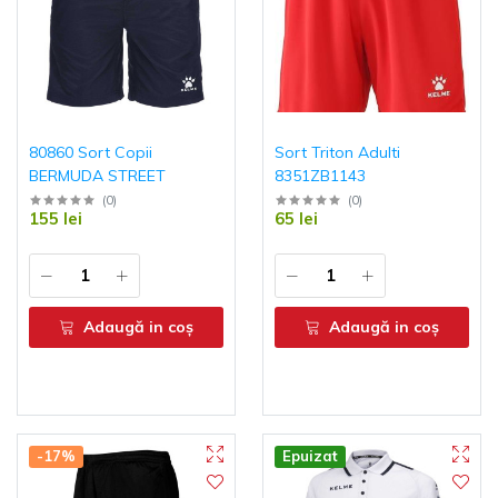
80860 Sort Copii
Sort Triton Adulti
BERMUDA STREET
8351ZB1143
(
0
)
(
0
)
155 lei
65 lei
Adaugă in coş
Adaugă in coş
-17%
Epuizat