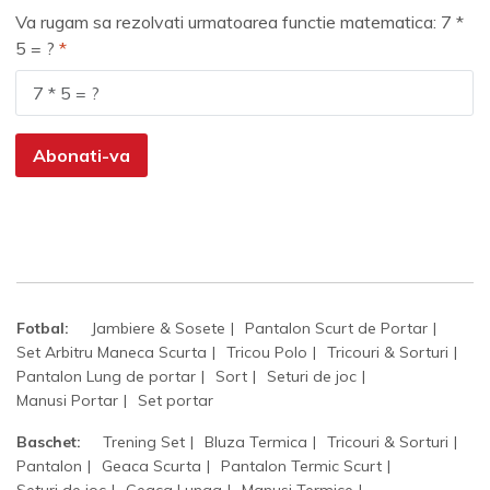
Va rugam sa rezolvati urmatoarea functie matematica: 7 *
5 = ?
Abonati-va
Fotbal:
Jambiere & Sosete
Pantalon Scurt de Portar
Set Arbitru Maneca Scurta
Tricou Polo
Tricouri & Sorturi
Pantalon Lung de portar
Sort
Seturi de joc
Manusi Portar
Set portar
Baschet:
Trening Set
Bluza Termica
Tricouri & Sorturi
Pantalon
Geaca Scurta
Pantalon Termic Scurt
Seturi de joc
Geaca Lunga
Manusi Termice