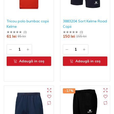
Tricou polo bumbac copii
3883204 Sort Kelme Road
Kelme
Copii
(
0
)
(
0
)
61 lei
150 lei
85 lei
155 lei
Adaugă in coş
Adaugă in coş
-17%