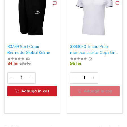
80759 Sort Copii
3883030 Tricou Polo
Bermuda Global Kelme
maneca scurta Copii Lince
Kelme
(
0
)
(
0
)
84 lei
96 lei
102 lei
Adaugă in coş
Adaugă in coş