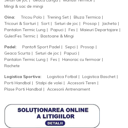
Mingi & sac de mingi
Oina:
Tricou Polo
Trening Set
Bluza Termica
Tricouri & Sorturi
Sort
Seturi de joc
Prosop
Jacheta
Pantalon Termic Lung
Papuci
Fes
Maieuri Departajare
Guler/Fes Termic
Bastoane & Mingi
Padel:
Pantofi Sport Padel
Sepci
Prosop
Geaca Scurta
Seturi de joc
Papuci
Pantalon Termic Lung
Fes
Hanorac cu fermoar
Rachete
Logistica Sportiva:
Logistica Fotbal
Logistica Baschet
Porti Handbal
Stalpi de volei
Accesorii Teren
Plase Porti Handbal
Accesorii Antrenament