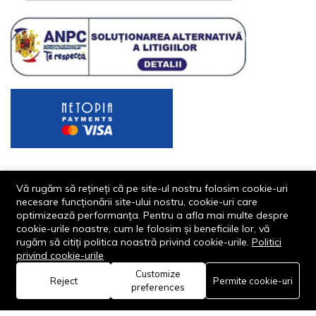
Vă rugăm să rețineți că pe site-ul nostru folosim cookie-uri
necesare funcționării site-ului nostru, cookie-uri care
optimizează performanța. Pentru a afla mai multe despre
cookie-urile noastre, cum le folosim și beneficiile lor, vă
rugăm să citiți politica noastră privind cookie-urile.
Politici
© 2013-2026 - Dornik Total Services S.R.L. CUI 32211812
privind cookie-urile
Reg.Com. J13/1996/2013, Str. Transilvaniei, Nr. 19A
Customize
0
Reject
Permite cookie-uri
preferences
Acasă
Categorie
Coș
Favorite
Cont