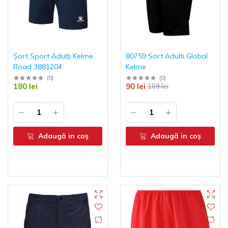
Șort Sport Adulți Kelme
80759 Sort Adulti Global
Road 3881204
Kelme
(
0
)
(
0
)
180 lei
90 lei
109 lei
Adaugă in coş
Adaugă in coş