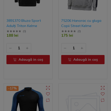
3891370 Bluza Sport
75206 Hanorac cu gluga
Adulți Triton Kelme
Copii Street Kelme
(
0
)
(
0
)
188 lei
175 lei
Adaugă in coş
Adaugă in coş
-17%