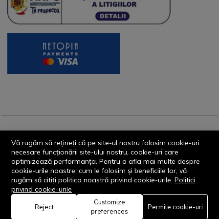
© 2013-2026 - Dornik Total Services S.R.L. CUI 32211812
Vă rugăm să rețineți că pe site-ul nostru folosim cookie-uri
Reg.Com. J13/1996/2013, Str. Transilvaniei, Nr. 19A
necesare funcționării site-ului nostru, cookie-uri care
optimizează performanța. Pentru a afla mai multe despre
cookie-urile noastre, cum le folosim și beneficiile lor, vă
rugăm să citiți politica noastră privind cookie-urile.
Politici
privind cookie-urile
Customize
0
Reject
Permite cookie-uri
Rămâi conectat:
preferences
Acasă
Categorie
Coș
Favorite
Cont