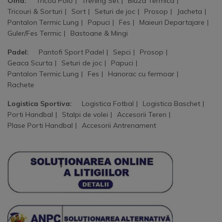
Oina:
Tricou Polo
Trening Set
Bluza Termica
Tricouri & Sorturi
Sort
Seturi de joc
Prosop
Jacheta
Pantalon Termic Lung
Papuci
Fes
Maieuri Departajare
Guler/Fes Termic
Bastoane & Mingi
Padel:
Pantofi Sport Padel
Sepci
Prosop
Geaca Scurta
Seturi de joc
Papuci
Pantalon Termic Lung
Fes
Hanorac cu fermoar
Rachete
Logistica Sportiva:
Logistica Fotbal
Logistica Baschet
Porti Handbal
Stalpi de volei
Accesorii Teren
Plase Porti Handbal
Accesorii Antrenament