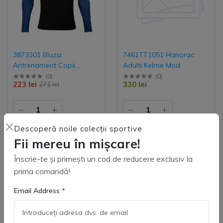
3873301 Bluza
7461TT1051 Hanorac
Antrenament Copii
Adulti Kelme Mod
MONTES Kelme
(
0
)
(
0
)
223 lei
330 lei
271 lei
Descoperă noile colecții sportive
Adaugă in coş
Adaugă in coş
Fii mereu în mișcare!
Înscrie-te și primești un cod de reducere exclusiv la
prima comandă!
Email Address