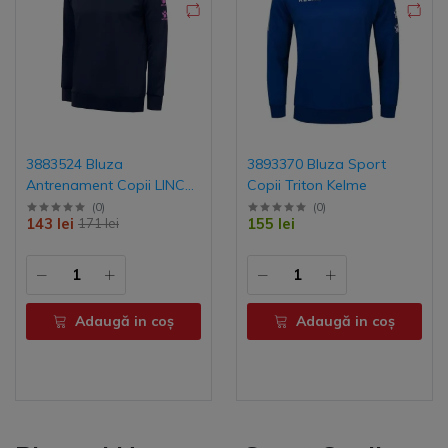
3883524 Bluza
3893370 Bluza Sport
Antrenament Copii LINCE
Copii Triton Kelme
Kelme
(
0
)
(
0
)
143 lei
155 lei
171 lei
Adaugă in coş
Adaugă in coş