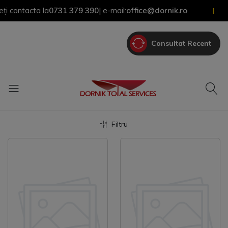
contacta la
0731 379 390
| e-mail:
office@dornik.ro
|
Consultat Recent
Filtru