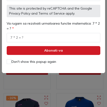
This site is protected by reCAPTCHA and the Google
Privacy Policy
and
Terms of Service
apply.
Va rugam sa rezolvati urmatoarea functie matematica: 7 * 2
= ?
7461TT3051 Hanorac
7461TT3052 Bluza Sport
Copii Kelme Mod
Juniori Trueno Kelme
(
0
)
(
0
)
312 lei
210 lei
Abonati-va
Don't show this popup again
Adaugă in coş
Adaugă in coş
-16%