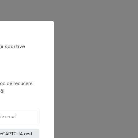
ii sportive
 cod de reducere
ă!
by reCAPTCHA and