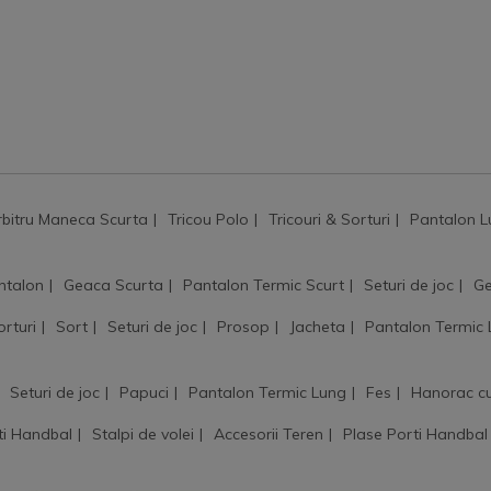
rbitru Maneca Scurta
Tricou Polo
Tricouri & Sorturi
Pantalon L
ntalon
Geaca Scurta
Pantalon Termic Scurt
Seturi de joc
Ge
orturi
Sort
Seturi de joc
Prosop
Jacheta
Pantalon Termic
Seturi de joc
Papuci
Pantalon Termic Lung
Fes
Hanorac c
ti Handbal
Stalpi de volei
Accesorii Teren
Plase Porti Handbal