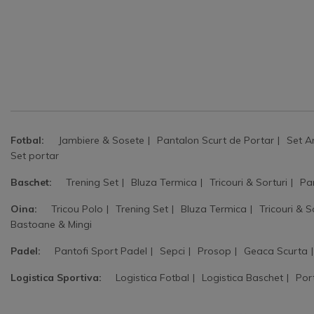
Fotbal:
Jambiere & Sosete
Pantalon Scurt de Portar
Set A
Set portar
Baschet:
Trening Set
Bluza Termica
Tricouri & Sorturi
Pa
Oina:
Tricou Polo
Trening Set
Bluza Termica
Tricouri & S
Bastoane & Mingi
Padel:
Pantofi Sport Padel
Sepci
Prosop
Geaca Scurta
Logistica Sportiva:
Logistica Fotbal
Logistica Baschet
Por