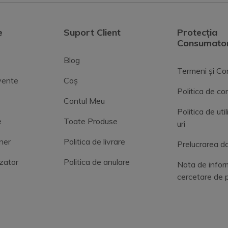
e
Suport Client
Protecția
Consumator
Blog
Termeni și Con
cvente
Coș
Politica de con
Contul Meu
Politica de uti
e
Toate Produse
uri
ner
Politica de livrare
Prelucrarea da
zator
Politica de anulare
Nota de infor
cercetare de 