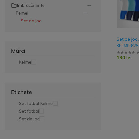
Îmbrăcăminte
Veste
Femei
Jacheta
Set de joc
Geaca ploaie
Geaca scurta
Set de joc 
KELME 825
Geaca lunga
Mărci
Tricou + Șo
(
130 lei
Uniforme F
Kelme
Trening Antrename
Vară, Cos
Antrename
Personaliz
Set de joc
Echipamen
Echipe & C
Etichete
Set fotbal Kelme
Set fotbal
Set de joc