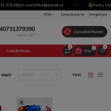
9 390
| e-mail:
office@dornik.ro
Pentru Oferte Spe
|
RON
Conecteaza-te
Inregistrare
40731379390
Consultat Recent
Suport 24/7
0
0
0
Colectii finale
0 lei
ă după
Vezi
Implicit