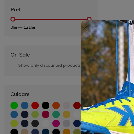
Preț
0lei
—
121lei
On Sale
Show only discounted products
Culoare