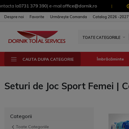
 la
0731 379 390
| e-mail:
office@dornik.ro
Pentr
|
Despre noi
Favorite
Urmărește Comanda
Catalog 2026 -2027
TOATE CATEGORIILE
Îmbrăcăminte
CAUTA DUPA CATEGORIE
Seturi de Joc Sport Femei | Co
Fesuri - sepci - 
Manusi
Sepci
Fesuri
Categorii
Toate Categoriile
Geci & Jacheta