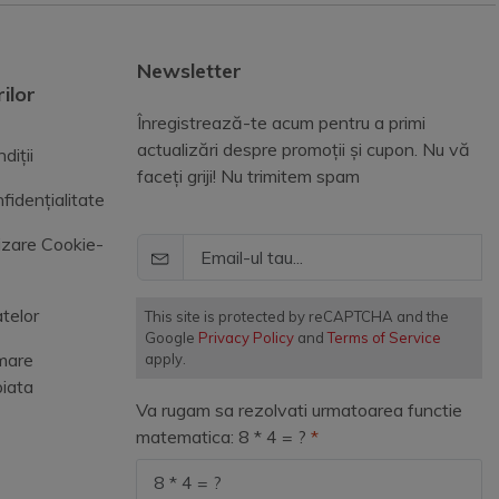
Newsletter
ilor
Înregistrează-te acum pentru a primi
actualizări despre promoții și cupon. Nu vă
diții
faceți griji! Nu trimitem spam
fidențialitate
lizare Cookie-
telor
This site is protected by reCAPTCHA and the
Google
Privacy Policy
and
Terms of Service
mare
apply.
piata
Va rugam sa rezolvati urmatoarea functie
matematica: 8 * 4 = ?