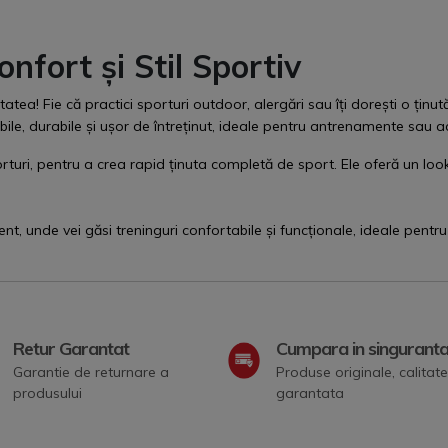
nfort și Stil Sportiv
tatea! Fie că practici sporturi outdoor, alergări sau îți dorești o țin
le, durabile și ușor de întreținut, ideale pentru antrenamente sau acti
turi, pentru a crea rapid ținuta completă de sport. Ele oferă un look 
ent
,
unde vei găsi treninguri confortabile și funcționale, ideale pentr
Retur Garantat
Cumpara in singurant
Garantie de returnare a
Produse originale, calitate
produsului
garantata