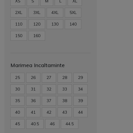
XS
S
M
L
XL
2XL
3XL
4XL
5XL
110
120
130
140
150
160
Marimea Incaltaminte
25
26
27
28
29
30
31
32
33
34
35
36
37
38
39
40
41
42
43
44
45
40.5
46
44.5