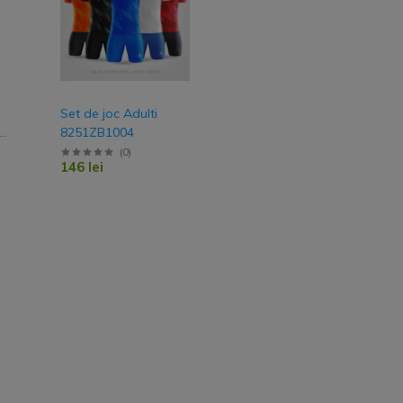
Set de joc Adulti
–
8251ZB1004
(
0
)
146 lei