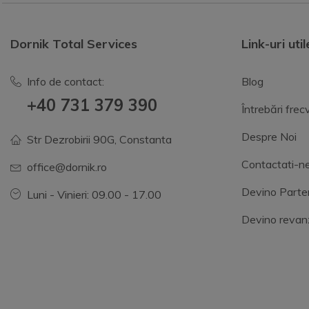
Dornik Total Services
Link-uri util
Info de contact:
Blog
+40 731 379 390
Întrebări fre
Despre Noi
Str Dezrobirii 90G, Constanta
Contactati-n
office@dornik.ro
Devino Parte
Luni - Vinieri: 09.00 - 17.00
Devino revan