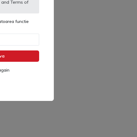
and
Terms of
toarea functie
va
again