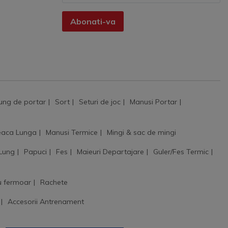
Abonati-va
ung de portar
Sort
Seturi de joc
Manusi Portar
aca Lunga
Manusi Termice
Mingi & sac de mingi
 Lung
Papuci
Fes
Maieuri Departajare
Guler/Fes Termic
u fermoar
Rachete
Accesorii Antrenament