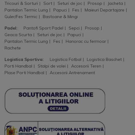
Tricouri & Sorturi
Sort
Seturi de joc
Prosop
Jacheta
Pantalon Termic Lung
Papuci
Fes
Maieuri Departajare
Guler/Fes Termic
Bastoane & Mingi
Padel:
Pantofi Sport Padel
Sepci
Prosop
Geaca Scurta
Seturi de joc
Papuci
Pantalon Termic Lung
Fes
Hanorac cu fermoar
Rachete
Logistica Sportiva:
Logistica Fotbal
Logistica Baschet
Porti Handbal
Stalpi de volei
Accesorii Teren
Plase Porti Handbal
Accesorii Antrenament