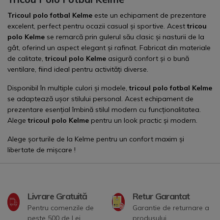
Tricoul polo fotbal Kelme
este un
echipament de prezentare
excelent, perfect pentru ocazii casual și sportive. Acest
tricou
polo Kelme
se remarcă prin gulerul său clasic și nasturii de la
gât, oferind un aspect elegant și rafinat. Fabricat din materiale
de calitate,
tricoul polo Kelme
asigură confort și o bună
ventilare, fiind ideal pentru activități diverse.
Disponibil în multiple culori și modele,
tricoul polo fotbal Kelme
se adaptează ușor stilului personal. Acest echipament de
prezentare esențial îmbină stilul modern cu funcționalitatea.
Alege
tricoul polo Kelme
pentru un look practic și modern.
Alege
șorturile de la Kelme
pentru un confort maxim și
libertate de mișcare !
Livrare Gratuită
Retur Garantat
Pentru comenzile de
Garantie de returnare a
peste 500 de Lei
produsului