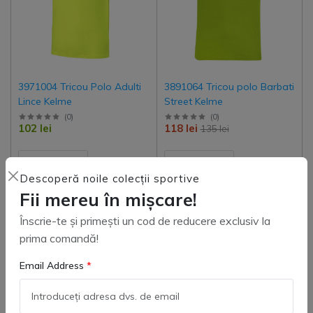
3971004 Tricou Polo Adulti
3891064 Tricou polo Barbati
Lince Kelme
Street Kelme
(
0
)
(
0
)
102 lei
118 lei
135 lei
Descoperă noile colecții sportive
Fii mereu în mișcare!
Adaugă in coş
Adaugă in coş
Înscrie-te și primești un cod de reducere exclusiv la
prima comandă!
Email Address
-12%
-21%