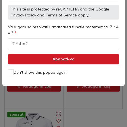
This site is protected by reCAPTCHA and the Google
Privacy Policy
and
Terms of Service
apply.
Va rugam sa rezolvati urmatoarea functie matematica: 7 * 4
= ?
3893064 Tricou Polo Copii
3882017 Tricou polo Damă
Street Kelme
Street Kelme
(
0
)
(
0
)
109 lei
97 lei
124 lei
123 lei
Abonati-va
Don't show this popup again
Adaugă in coş
Adaugă in coş
Epuizat