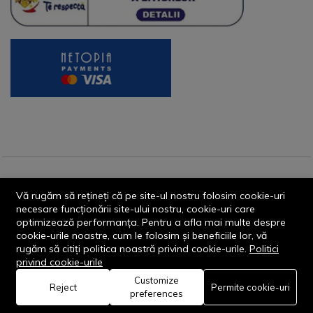
© 2013-2026 - Dornik Total Services S.R.L. CUI 32211812
Vă rugăm să rețineți că pe site-ul nostru folosim cookie-uri
Reg.Com. J13/1996/2013, Str. Transilvaniei, Nr. 19A
necesare funcționării site-ului nostru, cookie-uri care
optimizează performanța. Pentru a afla mai multe despre
cookie-urile noastre, cum le folosim și beneficiile lor, vă
rugăm să citiți politica noastră privind cookie-urile.
Politici
privind cookie-urile
Customize
0
Reject
Permite cookie-uri
Rămâi conectat:
preferences
Acasă
Categorie
Coș
Favorite
Cont