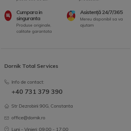
Cumpara in
Asistență 24/7/365
singuranta
Mereu disponibil sa va
Produse originale,
ajutam
calitate garantata
Dornik Total Services
Info de contact:
+40 731 379 390
Str Dezrobirii 90G, Constanta
office@dornik.ro
Luni - Vinieri: 09.00 - 17.00