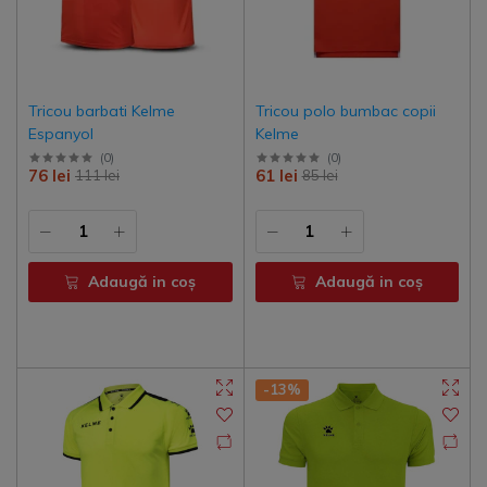
Tricou barbati Kelme
Tricou polo bumbac copii
Espanyol
Kelme
(
0
)
(
0
)
76 lei
61 lei
111 lei
85 lei
Adaugă in coş
Adaugă in coş
-13%