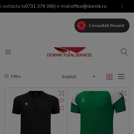
ntacta la
0731 379 390
| e-mail:
office@dornik.ro
|
Consultat Recent
Filtru
Implicit