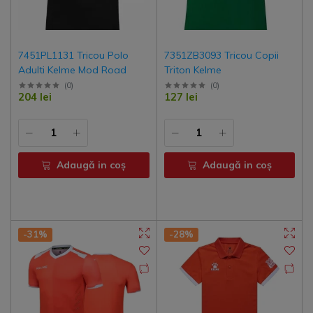
7451PL1131 Tricou Polo
7351ZB3093 Tricou Copii
Adulti Kelme Mod Road
Triton Kelme
(
0
)
(
0
)
204 lei
127 lei
Adaugă in coş
Adaugă in coş
-31%
-28%