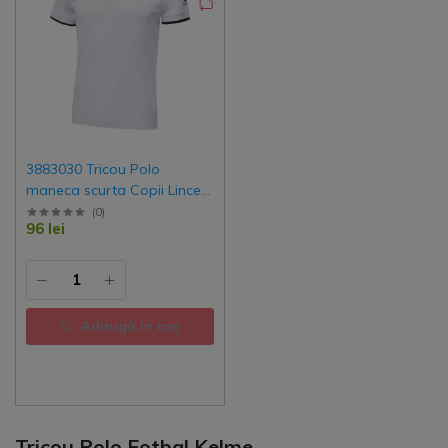
3883030 Tricou Polo
maneca scurta Copii Lince
Kelme
(
0
)
96 lei
Adaugă in coş
Tricou Polo Fotbal Kelme