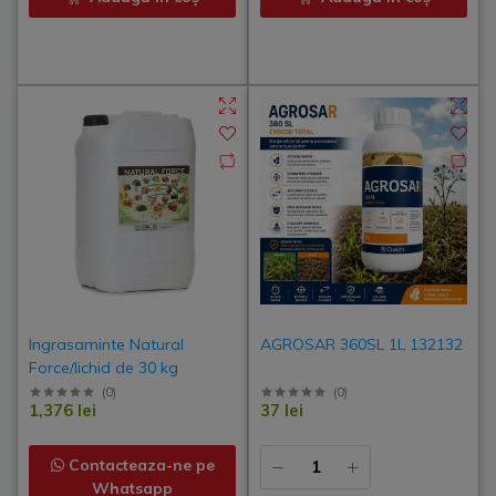
Ingrasaminte Natural
AGROSAR 360SL 1L 132132
Force/lichid de 30 kg
(
0
)
(
0
)
1,376 lei
37 lei
Contacteaza-ne pe
Whatsapp