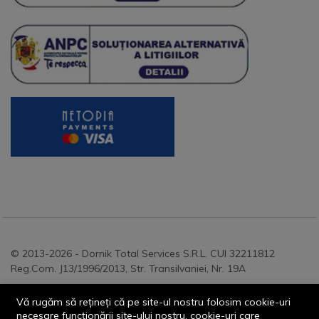
© 2013-2026 - Dornik Total Services S.R.L. CUI 32211812
Reg.Com. J13/1996/2013, Str. Transilvaniei, Nr. 19A
Vă rugăm să rețineți că pe site-ul nostru folosim cookie-uri
necesare funcționării site-ului nostru, cookie-uri care