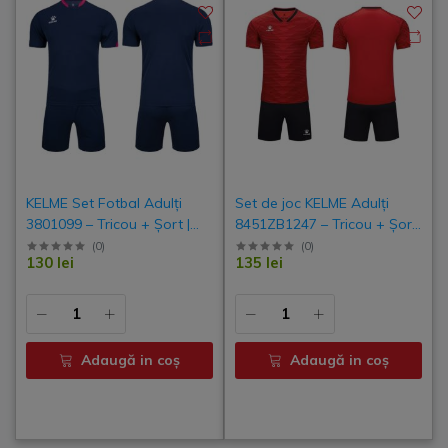
KELME Set Fotbal Adulți
Set de joc KELME Adulți
3801099 – Tricou + Șort |
8451ZB1247 – Tricou + Șort
Uniforme Fotbal Vară,
| Uniforme Fotbal Vară,
(
0
)
(
0
)
130 lei
135 lei
Costum Antrenament
Costum Antrenament
Personalizat, Îmbrăcăminte
Personalizat, Echipament
Sport Echipe & Cluburi
Sport Echipe & Cluburi
Adaugă in coş
Adaugă in coş