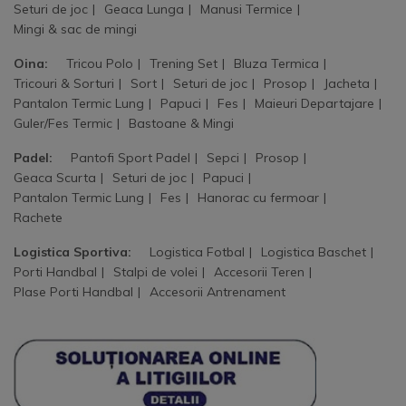
Seturi de joc
Geaca Lunga
Manusi Termice
Mingi & sac de mingi
Oina:
Tricou Polo
Trening Set
Bluza Termica
Tricouri & Sorturi
Sort
Seturi de joc
Prosop
Jacheta
Pantalon Termic Lung
Papuci
Fes
Maieuri Departajare
Guler/Fes Termic
Bastoane & Mingi
Padel:
Pantofi Sport Padel
Sepci
Prosop
Geaca Scurta
Seturi de joc
Papuci
Pantalon Termic Lung
Fes
Hanorac cu fermoar
Rachete
Logistica Sportiva:
Logistica Fotbal
Logistica Baschet
Porti Handbal
Stalpi de volei
Accesorii Teren
Plase Porti Handbal
Accesorii Antrenament