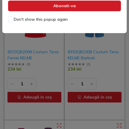
Abonati-va
Don't show this popup again
8253QB2008 Costum Tenis
8353QB1008 Costum Tenis
Femei KELME
KELME Barbati
(
0
)
(
0
)
234 lei
234 lei
Adaugă in coş
Adaugă in coş