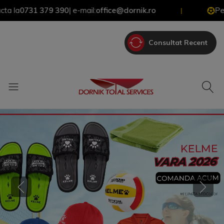
 379 390
| e-mail:
office@dornik.ro
Pentru Oferte 
|
Consultat Recent