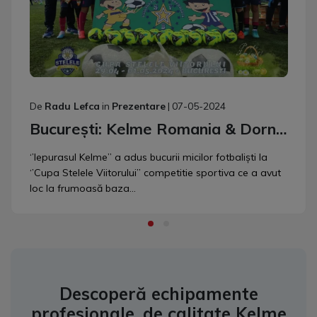
De
Radu Lefca
in
Prezentare
|
07-05-2024
București: Kelme Romania & Dornik De Sport prezent la Cupa Stelele Viitorului
‘’Iepurasul Kelme’’ a adus bucurii micilor fotbaliști la
‘’Cupa Stelele Viitorului’’ competitie sportiva ce a avut
loc la frumoasă baza...
Descoperă echipamente
profesionale, de calitate Kelme