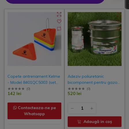
Copete antrenament Kelme
Adeziv poliuretanic
- Model 8401QC5003 (set
bicomponent pentru gazon
40 bucati)
artificial – 13kg
(
0
)
(
0
)
142 lei
520 lei
Contacteaza-ne pe
Whatsapp
Adaugă in coş