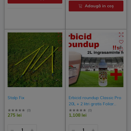
Adaugă in coş
Stalp Fix
Erbicid roundup Classic Pro
20L + 2 litri gratis Foliar
Natural Force
(
0
)
(
0
)
275 lei
1,108 lei