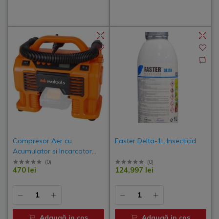
Compresor Aer cu
Faster Delta-1L Insecticid
Acumulator si Incarcator
MAX - 20V ONE
(
0
)
(
0
)
470 lei
124,997 lei
Adaugă in coş
Adaugă in coş