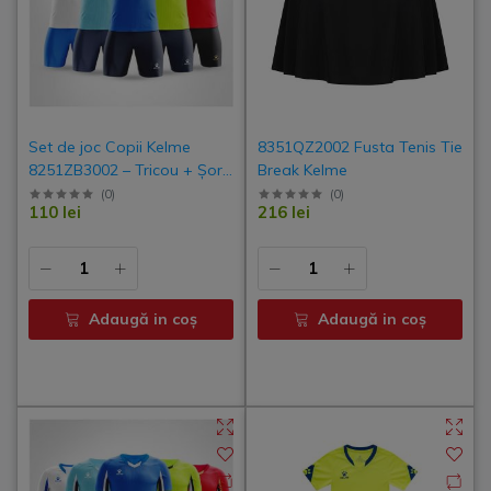
Set de joc Copii Kelme
8351QZ2002 Fusta Tenis Tie
8251ZB3002 – Tricou + Șort
Break Kelme
| Uniforme Fotbal Juniori,
(
0
)
(
0
)
110 lei
216 lei
Costum Antrenament Vară,
Echipament Sport Echipe &
Școli
Adaugă in coş
Adaugă in coş