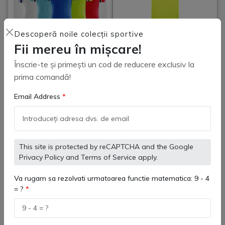
Descoperă noile colecții sportive
Fii mereu în mișcare!
Înscrie-te și primești un cod de reducere exclusiv la
prima comandă!
Set de joc Adulți KELME
Set de joc Kelme Copii
8251ZB1002 – Tricou + Șort
3803099 – Tricou + Șort |
Email Address
| Uniforme Fotbal Vară,
Uniforme Fotbal Vară,
(
0
)
(
0
)
130 lei
110 lei
Costum Antrenament
Costum Antrenament
Personalizat, Echipament
Personalizat, Echipament
Sport Echipe & Cluburi
Sportiv Echipe & Școli
This site is protected by reCAPTCHA and the Google
Privacy Policy
and
Terms of Service
apply.
Adaugă in coş
Adaugă in coş
Va rugam sa rezolvati urmatoarea functie matematica: 9 - 4
= ?