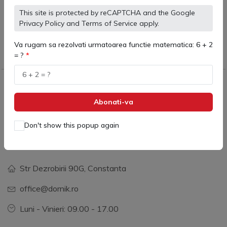
Cumpara in
Asistență 24/7/365
This site is protected by reCAPTCHA and the Google
singuranta
Mereu disponibil sa va
Privacy Policy
and
Terms of Service
apply.
Produse originale,
ajutam
calitate garantata
Va rugam sa rezolvati urmatoarea functie matematica: 6 + 2
= ?
Dornik Total Services
Abonati-va
Don't show this popup again
Info de contact:
+40 731 379 390
Str Dezrobirii 90G, Constanta
office@dornik.ro
Luni - Vinieri: 09.00 - 17.00