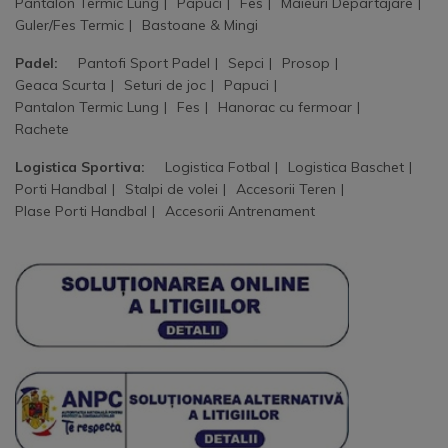
Pantalon Termic Lung
Papuci
Fes
Maieuri Departajare
Guler/Fes Termic
Bastoane & Mingi
Padel:
Pantofi Sport Padel
Sepci
Prosop
Geaca Scurta
Seturi de joc
Papuci
Pantalon Termic Lung
Fes
Hanorac cu fermoar
Rachete
Logistica Sportiva:
Logistica Fotbal
Logistica Baschet
Porti Handbal
Stalpi de volei
Accesorii Teren
Plase Porti Handbal
Accesorii Antrenament