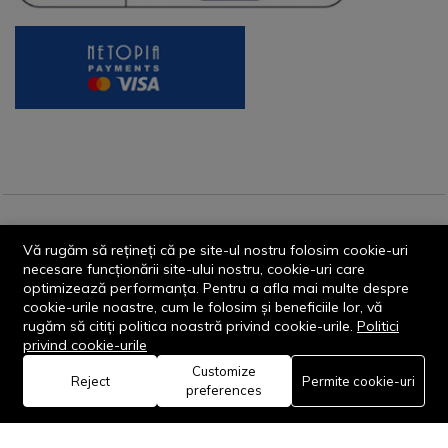
© 2013-2026 - Dornik Total Services S.R.L. CUI 32211812
Vă rugăm să rețineți că pe site-ul nostru folosim cookie-uri
Reg.Com. J13/1996/2013, Str. Transilvaniei, Nr. 19A
necesare funcționării site-ului nostru, cookie-uri care
optimizează performanța. Pentru a afla mai multe despre
cookie-urile noastre, cum le folosim și beneficiile lor, vă
rugăm să citiți politica noastră privind cookie-urile.
Politici
privind cookie-urile
Customize
0
Reject
Permite cookie-uri
Rămâi conectat:
preferences
Acasă
Categorie
Coș
Favorite
Cont