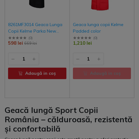
8261MF3014 Geaca Lunga
Geaca lunga copii Kelme
Copii Kelme Parka New
Padded color
Lince
(
0
)
(
0
)
598 lei
1,210 lei
669 lei
Adaugă in coş
Adaugă in coş
Geacă lungă Sport Copii
România – călduroasă, rezistentă
și confortabilă