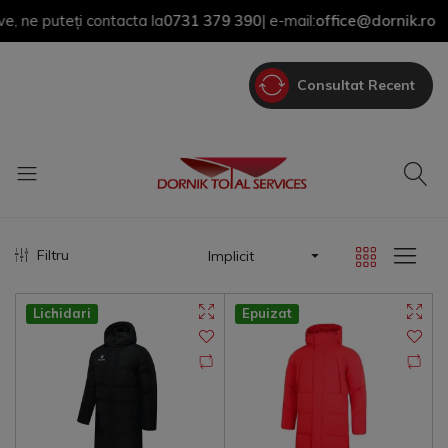
teți contacta la
0731 379 390
| e-mail:
office@dornik.ro
|
Consultat Recent
Filtru
Implicit
Lichidari
Epuizat