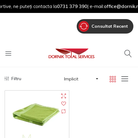
 puteți contacta la
0731 379 390
| e-mail:
office@dornik.ro
Consultat Recent
Filtru
Implicit