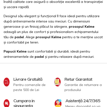
înaltă calitate care asigură o absorbție excelentă a transpirației
și uscare rapidă.
Designul său elegant și funcțional îl face ideal pentru utilizare
după antrenamente intense sau meciuri. Cu dimensiuni
generoase și un finisaj plăcut la atingere,
prosopul Kelme
adaugă un plus de confort și profesionalism echipamentului
tău de
padel
. Alege
prosopul Kelme
pentru a te menține uscat
și confortabil pe teren.
Papucii
Kelme
sunt confortabili și durabili, ideali pentru
antrenamentele de
padel
și pentru relaxare după meciuri.
Livrare Gratuită
Retur Garantat
Pentru comenzile de
Garantie de returnare a
peste 500 de Lei
produsului
Cumpara in
Asistență 24/7/365
singuranta
Mereu disponibil sa va