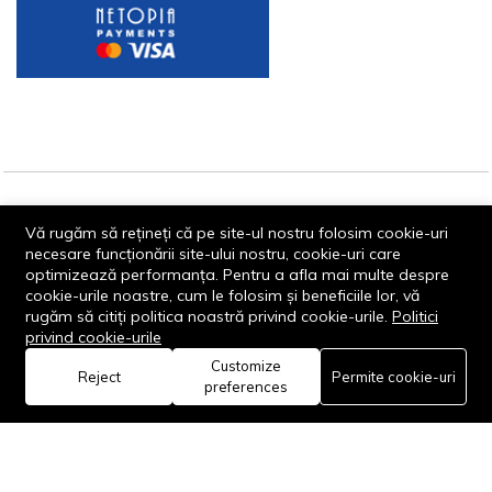
© 2013-2026 - Dornik Total Services S.R.L. CUI 32211812
Vă rugăm să rețineți că pe site-ul nostru folosim cookie-uri
Reg.Com. J13/1996/2013, Str. Transilvaniei, Nr. 19A
necesare funcționării site-ului nostru, cookie-uri care
optimizează performanța. Pentru a afla mai multe despre
cookie-urile noastre, cum le folosim și beneficiile lor, vă
rugăm să citiți politica noastră privind cookie-urile.
Politici
privind cookie-urile
Customize
0
Reject
Permite cookie-uri
Rămâi conectat:
preferences
Acasă
Categorie
Coș
Favorite
Cont