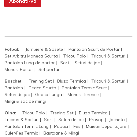
Abonati-va
Fotbal:
Jambiere & Sosete
Pantalon Scurt de Portar
Set Arbitru Maneca Scurta
Tricou Polo
Tricouri & Sorturi
Pantalon Lung de portar
Sort
Seturi de joc
Manusi Portar
Set portar
Baschet:
Trening Set
Bluza Termica
Tricouri & Sorturi
Pantalon
Geaca Scurta
Pantalon Termic Scurt
Seturi de joc
Geaca Lunga
Manusi Termice
Mingi & sac de mingi
Oina:
Tricou Polo
Trening Set
Bluza Termica
Tricouri & Sorturi
Sort
Seturi de joc
Prosop
Jacheta
Pantalon Termic Lung
Papuci
Fes
Maieuri Departajare
Guler/Fes Termic
Bastoane & Mingi