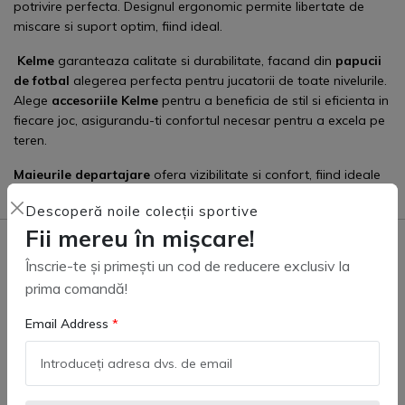
potrivire perfecta. Designul ergonomic permite libertate de
miscare si suport optim, fiind ideal.
Kelme
garanteaza calitate si durabilitate, facand din
papucii
de fotbal
alegerea perfecta pentru jucatorii de toate nivelurile.
Alege
accesoriile Kelme
pentru a beneficia de stil si eficienta in
fiecare joc, asigurandu-ti confortul necesar pentru a excela pe
teren.
Maieurile departajare
ofera vizibilitate si confort, fiind ideale
pentru orice meci sau antrenament.
Descoperă noile colecții sportive
Fii mereu în mișcare!
Înscrie-te și primești un cod de reducere exclusiv la
Livrare Gratuită
Retur Garantat
prima comandă!
Pentru comenzile de
Garantie de returnare a
peste 500 de Lei
produsului
Email Address
Cumpara in
Asistență 24/7/365
singuranta
Mereu disponibil sa va
Produse originale,
ajutam