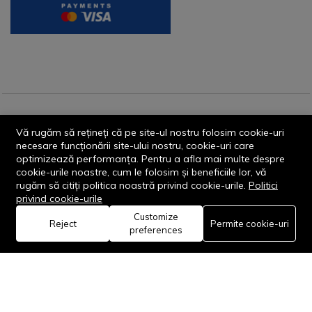
© 2013-2026 - Dornik Total Services S.R.L. CUI 32211812
Vă rugăm să rețineți că pe site-ul nostru folosim cookie-uri
Reg.Com. J13/1996/2013, Str. Transilvaniei, Nr. 19A
necesare funcționării site-ului nostru, cookie-uri care
optimizează performanța. Pentru a afla mai multe despre
cookie-urile noastre, cum le folosim și beneficiile lor, vă
rugăm să citiți politica noastră privind cookie-urile.
Politici
privind cookie-urile
Customize
0
Reject
Permite cookie-uri
Rămâi conectat:
preferences
Acasă
Categorie
Coș
Favorite
Cont