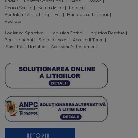
Padel:
Pantofi Sport Padel
Sepci
Prosop
Geaca Scurta
Seturi de joc
Papuci
Pantalon Termic Lung
Fes
Hanorac cu fermoar
Rachete
Logistica Sportiva:
Logistica Fotbal
Logistica Baschet
Porti Handbal
Stalpi de volei
Accesorii Teren
Plase Porti Handbal
Accesorii Antrenament