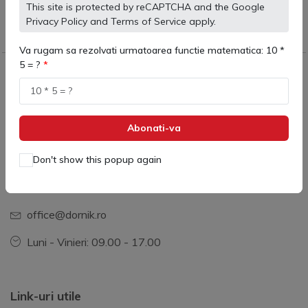
This site is protected by reCAPTCHA and the Google
calitate garantata
Privacy Policy
and
Terms of Service
apply.
Va rugam sa rezolvati urmatoarea functie matematica: 10 *
5 = ?
Dornik Total Services
Abonati-va
Info de contact:
+40 731 379 390
Don't show this popup again
Str Dezrobirii 90G, Constanta
office@dornik.ro
Luni - Vinieri: 09.00 - 17.00
Link-uri utile