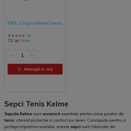
K901-1 Sapca Kelme Classic
(
0
)
72 lei
77 lei
Adaugă in coş
Sepci Tenis Kelme
Sepcile Kelme
sunt
accesorii
esentiale pentru orice jucator de
tenis
, oferind protectie si confort pe teren. Concepute pentru a
proteja impotriva soarelui, aceste
sepci
sunt fabricate din