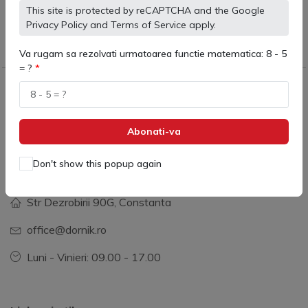
This site is protected by reCAPTCHA and the Google
Produse originale,
ajutam
Privacy Policy
and
Terms of Service
apply.
calitate garantata
Va rugam sa rezolvati urmatoarea functie matematica: 8 - 5
= ?
Dornik Total Services
Abonati-va
Info de contact:
Don't show this popup again
+40 731 379 390
Str Dezrobirii 90G, Constanta
office@dornik.ro
Luni - Vinieri: 09.00 - 17.00