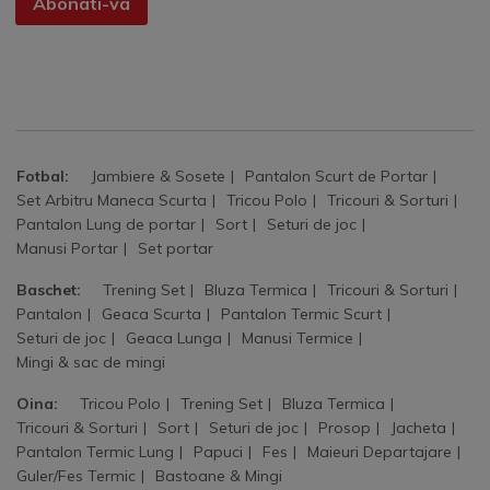
Abonati-va
Fotbal:
Jambiere & Sosete
Pantalon Scurt de Portar
Set Arbitru Maneca Scurta
Tricou Polo
Tricouri & Sorturi
Pantalon Lung de portar
Sort
Seturi de joc
Manusi Portar
Set portar
Baschet:
Trening Set
Bluza Termica
Tricouri & Sorturi
Pantalon
Geaca Scurta
Pantalon Termic Scurt
Seturi de joc
Geaca Lunga
Manusi Termice
Mingi & sac de mingi
Oina:
Tricou Polo
Trening Set
Bluza Termica
Tricouri & Sorturi
Sort
Seturi de joc
Prosop
Jacheta
Pantalon Termic Lung
Papuci
Fes
Maieuri Departajare
Guler/Fes Termic
Bastoane & Mingi