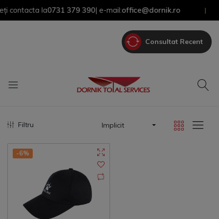
contacta la
0731 379 390
| e-mail:
office@dornik.ro
|
Consultat Recent
Filtru
Implicit
-6%