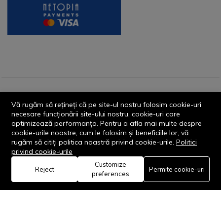
© 2013-2026 - Dornik Total Services S.R.L. CUI 32211812
Vă rugăm să rețineți că pe site-ul nostru folosim cookie-uri
Reg.Com. J13/1996/2013, Str. Transilvaniei, Nr. 19A
necesare funcționării site-ului nostru, cookie-uri care
optimizează performanța. Pentru a afla mai multe despre
cookie-urile noastre, cum le folosim și beneficiile lor, vă
rugăm să citiți politica noastră privind cookie-urile.
Politici
privind cookie-urile
Customize
0
Reject
Permite cookie-uri
Rămâi conectat:
preferences
Acasă
Categorie
Coș
Favorite
Cont