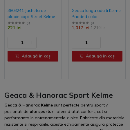
3803241 Jacheta de
Geaca lunga adulti Kelme
ploaie copii Street Kelme
Padded color
(
0
)
(
0
)
221 lei
1,017 lei
1,210 lei
Adaugă in coş
Adaugă in coş
Geaca & Hanorac Sport Kelme
Geaca & Hanorac Kelme
sunt perfecte pentru sportivi
pasionati de
alte sporturi
, oferind atat confort, cat si
performanta in antrenamentele zilnice. Fabricate din materiale
rezistente si respirabile, aceste echipamente asigura protectie