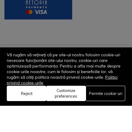
Vă rugăm să rețineți că pe site-ul nostru folosim cookie-uri
© 2013-2026 - Dornik Total Services S.R.L. CUI 32211812
necesare funcționării site-ului nostru, cookie-uri care
Reg.Com. J13/1996/2013, Str. Transilvaniei, Nr. 19A
optimizează performanța. Pentru a afla mai multe despre
cookie-urile noastre, cum le folosim și beneficiile lor, vă
rugăm să citiți politica noastră privind cookie-urile.
Politici
privind cookie-urile
Customize
0
Reject
Permite cookie-uri
preferences
Rămâi conectat:
Acasă
Categorie
Coș
Favorite
Cont