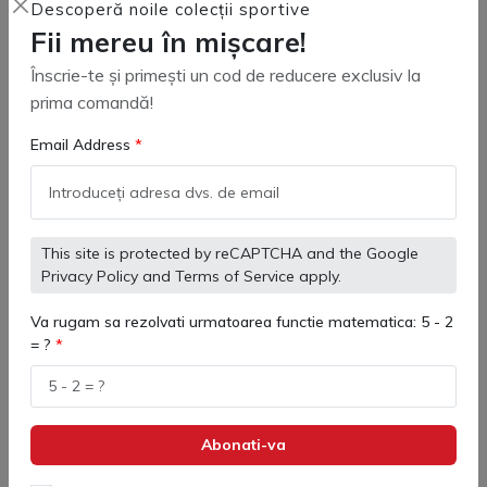
Descoperă noile colecții sportive
240 lei
350 lei
250 lei
448 lei
Fii mereu în mișcare!
Înscrie-te și primești un cod de reducere exclusiv la
prima comandă!
Adaugă in coş
Adaugă in coş
Email Address
Lichidari
This site is protected by reCAPTCHA and the Google
Privacy Policy
and
Terms of Service
apply.
Va rugam sa rezolvati urmatoarea functie matematica: 5 - 2
= ?
Abonati-va
75206 Hanorac cu gluga
3891421 Geaca Iarna