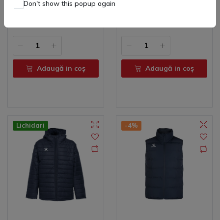
Copii Street Kelme
Adulti Parka North
Don't show this popup again
(
0
)
(
0
)
175 lei
406 lei
533 lei
Adaugă in coş
Adaugă in coş
Lichidari
-4%