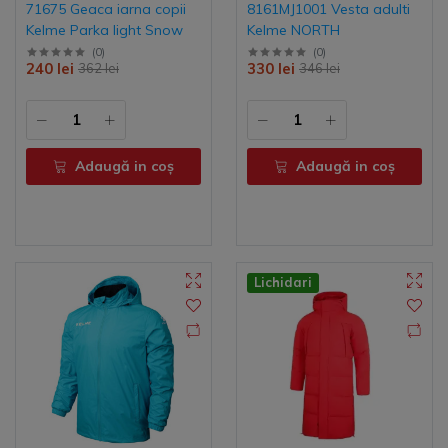
71675 Geaca iarna copii
8161MJ1001 Vesta adulti
Kelme Parka light Snow
Kelme NORTH
(
0
)
(
0
)
240 lei
330 lei
362 lei
346 lei
Adaugă in coş
Adaugă in coş
Lichidari