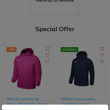
Hanorac cu fermoar
Special Offer
-4%
Lichidari
3801241 Jacheta de
3893421 Geaca Iarna
ploaie adulti Kelme Street
Copii Parka North
(
0
)
(
0
)