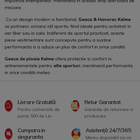
impotriva intemperiilor, mentinand in acelasi timp libertatea de
miscare.
Cu un design modern si functional,
Geaca & Hanorac Kelme
se potrivesc oricarui stil sportiv, fiind ideale pentru activitati in
aer liber sau in sala. Indiferent de sportul practicat, aceste
piese vestimentare sunt concepute pentru a sustine
performanta si a aduce un plus de confort in orice conditii.
Geaca de ploaie
Kelme
ofera protectie si confort in
antrenamentele pentru
alte sporturi
, mentinand performanta
in orice conditii meteo.
Livrare Gratuită
Retur Garantat
Pentru comenzile de
Garantie de returnare a
peste 500 de Lei
produsului
Cumpara in
Asistență 24/7/365
singuranta
Mereu disponibil sa va