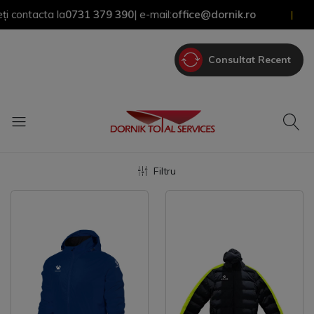
ontacta la
0731 379 390
| e-mail:
office@dornik.ro
|
Consultat Recent
Filtru