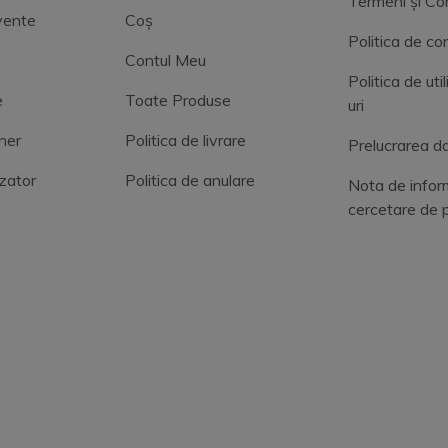
Termeni și Con
cvente
Coș
Politica de con
Contul Meu
Politica de uti
e
Toate Produse
uri
ner
Politica de livrare
Prelucrarea da
zator
Politica de anulare
Nota de infor
cercetare de 