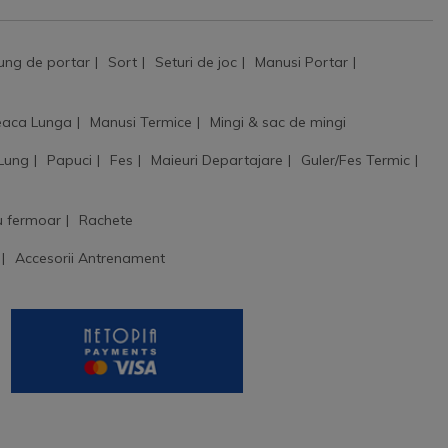
ung de portar
Sort
Seturi de joc
Manusi Portar
aca Lunga
Manusi Termice
Mingi & sac de mingi
 Lung
Papuci
Fes
Maieuri Departajare
Guler/Fes Termic
u fermoar
Rachete
Accesorii Antrenament