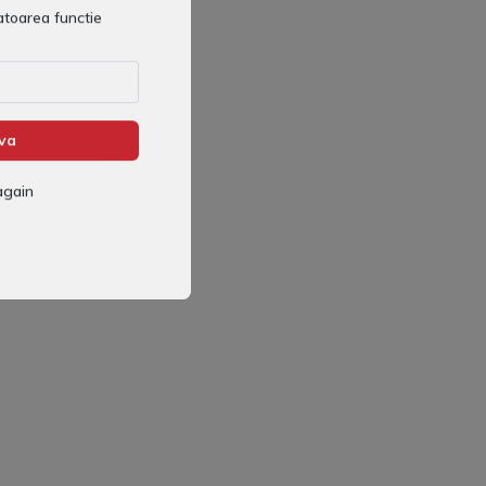
toarea functie
va
again