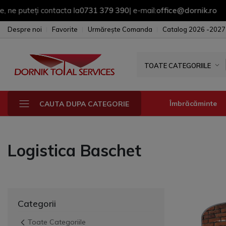
teți contacta la
0731 379 390
| e-mail:
office@dornik.ro
|
Despre noi
Favorite
Urmărește Comanda
Catalog 2026 -2027
TOATE CATEGORIILE
Îmbrăcăminte
CAUTA DUPA CATEGORIE
Logistica Baschet
Fesuri - sepci - 
Manusi
Sepci
Fesuri
Categorii
Toate Categoriile
Geci & Jacheta