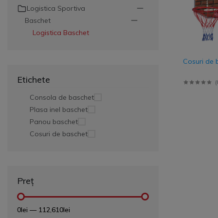
Logistica Sportiva
Veste
Baschet
Jacheta
Logistica Baschet
Geaca ploaie
Geaca scurta
Cosuri de 
Geaca lunga
Etichete
(
Consola de baschet
Trening Antrename
Plasa inel baschet
Panou baschet
Set de joc
Cosuri de baschet
Preț
0lei
—
112,610lei