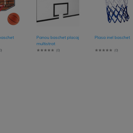
Pantaloni lungi
Pantaloni scurti
Bluza & Hanorace
baschet
Panou baschet placaj
Plasa inel baschet
multistrat
Hanorace
0
)
(
0
)
(
0
)
Bluze
nt
Tricou & polo
Tricou Polo
Tricou