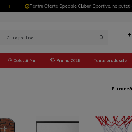
Pentru Oferte Speciale Cluburi Sportive, ne puteți contact
+
Colectii Noi
Promo 2026
Toate produsele
Manusi
Imbracaminte termică
Filtreaz
Pantaloni termici
Tricouri termice
Bluze termice
Pantaloni