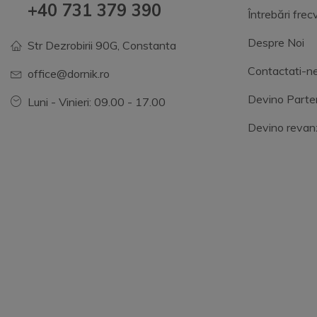
+40 731 379 390
Întrebări fre
Despre Noi
Str Dezrobirii 90G, Constanta
Contactati-n
office@dornik.ro
Devino Parte
Luni - Vinieri: 09.00 - 17.00
Devino revan