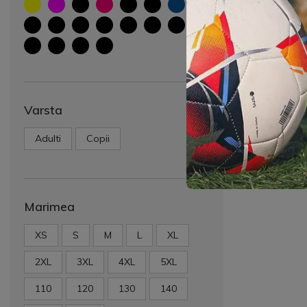
Varsta
Adulti
Copii
Marimea
XS
S
M
L
XL
2XL
3XL
4XL
5XL
110
120
130
140