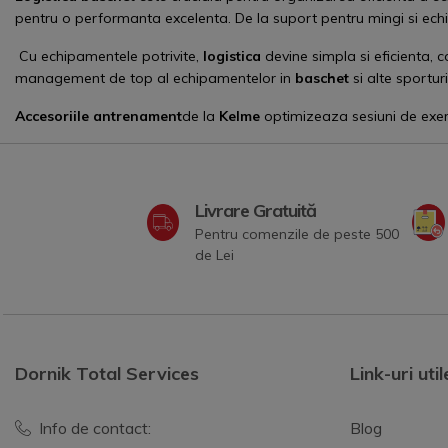
pentru o performanta excelenta. De la suport pentru mingi si ec
Cu echipamentele potrivite,
logistica
devine simpla si eficienta, 
management de top al echipamentelor in
baschet
si alte sporturi
Accesoriile antrenament
de la
Kelme
optimizeaza sesiuni de exerci
Livrare Gratuită
Pentru comenzile de peste 500
de Lei
Dornik Total Services
Link-uri util
Info de contact:
Blog