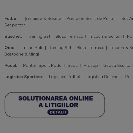
Fotbal:
Jambiere & Sosete
Pantalon Scurt de Portar
Set A
Set portar
Baschet:
Trening Set
Bluza Termica
Tricouri & Sorturi
Pa
Oina:
Tricou Polo
Trening Set
Bluza Termica
Tricouri & S
Bastoane & Mingi
Padel:
Pantofi Sport Padel
Sepci
Prosop
Geaca Scurta
Logistica Sportiva:
Logistica Fotbal
Logistica Baschet
Por