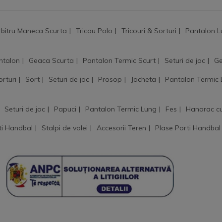
rbitru Maneca Scurta
Tricou Polo
Tricouri & Sorturi
Pantalon L
ntalon
Geaca Scurta
Pantalon Termic Scurt
Seturi de joc
Ge
orturi
Sort
Seturi de joc
Prosop
Jacheta
Pantalon Termic
Seturi de joc
Papuci
Pantalon Termic Lung
Fes
Hanorac c
ti Handbal
Stalpi de volei
Accesorii Teren
Plase Porti Handbal