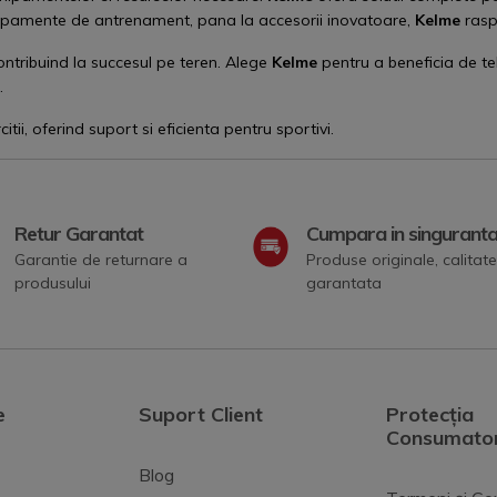
hipamente de antrenament, pana la accesorii inovatoare,
Kelme
rasp
contribuind la succesul pe teren. Alege
Kelme
pentru a beneficia de te
.
tii, oferind suport si eficienta pentru sportivi.
Retur Garantat
Cumpara in singurant
Garantie de returnare a
Produse originale, calitate
produsului
garantata
e
Suport Client
Protecția
Consumator
Blog