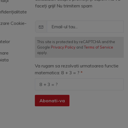
diții
faceți griji! Nu trimitem spam
fidențialitate
lizare Cookie-
telor
This site is protected by reCAPTCHA and the
Google
Privacy Policy
and
Terms of Service
mare
apply.
piata
Va rugam sa rezolvati urmatoarea functie
matematica: 8 + 3 = ?
Abonati-va