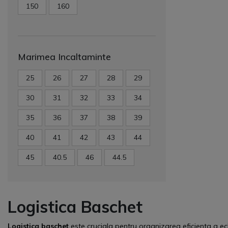
150
160
Marimea Incaltaminte
25
26
27
28
29
30
31
32
33
34
35
36
37
38
39
40
41
42
43
44
45
40.5
46
44.5
Logistica Baschet
Logistica baschet
este cruciala pentru organizarea eficienta a e