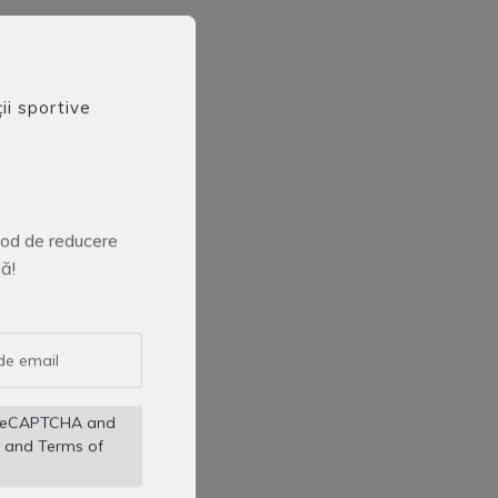
ii sportive
 cod de reducere
ă!
by reCAPTCHA and
and
Terms of