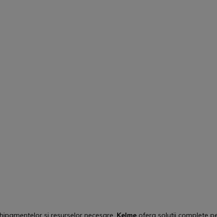
chipamentelor si resurselor necesare.
Kelme
ofera solutii complete p