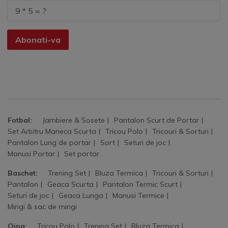
Abonati-va
Fotbal:
Jambiere & Sosete
Pantalon Scurt de Portar
Set Arbitru Maneca Scurta
Tricou Polo
Tricouri & Sorturi
Pantalon Lung de portar
Sort
Seturi de joc
Manusi Portar
Set portar
Baschet:
Trening Set
Bluza Termica
Tricouri & Sorturi
Pantalon
Geaca Scurta
Pantalon Termic Scurt
Seturi de joc
Geaca Lunga
Manusi Termice
Mingi & sac de mingi
Oina:
Tricou Polo
Trening Set
Bluza Termica