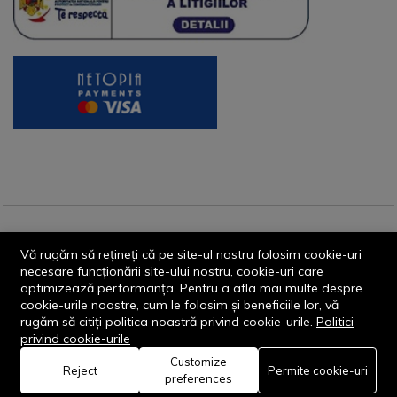
© 2013-2026 - Dornik Total Services S.R.L. CUI 32211812
Vă rugăm să rețineți că pe site-ul nostru folosim cookie-uri
Reg.Com. J13/1996/2013, Str. Transilvaniei, Nr. 19A
necesare funcționării site-ului nostru, cookie-uri care
optimizează performanța. Pentru a afla mai multe despre
cookie-urile noastre, cum le folosim și beneficiile lor, vă
rugăm să citiți politica noastră privind cookie-urile.
Politici
privind cookie-urile
Customize
0
Reject
Permite cookie-uri
Rămâi conectat:
preferences
Acasă
Categorie
Coș
Favorite
Cont