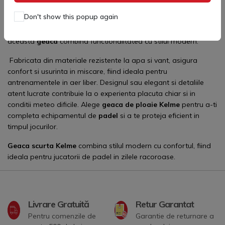
Geaca de ploaie Kelme
este alegerea perfecta pentru jucatorii
Don't show this popup again
de
padel
care necesita protectie eficienta impotriva vremii
nefavorabile. Parte din colectia
Geaca & Hanorac Kelme
,
aceasta
geaca
combina functionalitatea cu stilul modern.
Fabricata din materiale rezistente la apa si vant, asigura
confort si usurinta in miscare, fiind ideala pentru
antrenamentele in aer liber. Designul sau elegant si detaliile
atent lucrate contribuie la o experienta placuta chiar si in
conditii meteo dificile. Alege
geaca de ploaie Kelme
pentru a-ti
completa echipamentul de
padel
si a te proteja eficient in
timpul jocurilor.
Geaca scurta
Kelme
combina stilul modern cu confortul, fiind
ideala pentru jucatorii de padel in zilele racoroase.
Livrare Gratuită
Retur Garantat
Pentru comenzile de
Garantie de returnare a