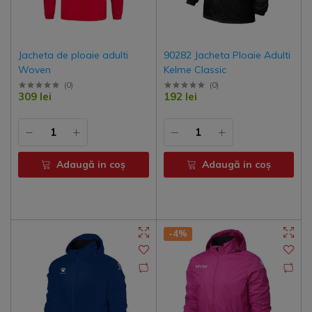
Jacheta de ploaie adulti
90282 Jacheta Ploaie Adulti
Woven
Kelme Classic
(
0
)
(
0
)
309 lei
192 lei
Adaugă in coş
Adaugă in coş
-4%