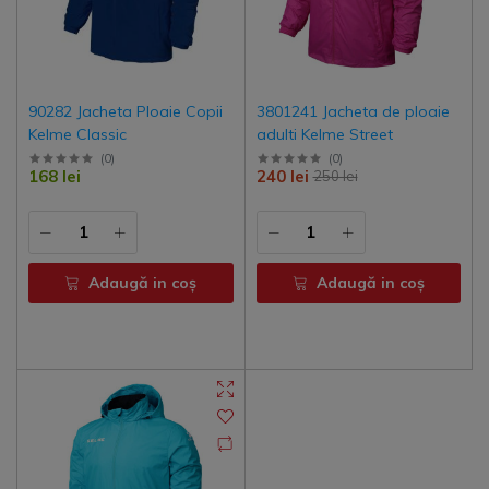
90282 Jacheta Ploaie Copii
3801241 Jacheta de ploaie
Kelme Classic
adulti Kelme Street
(
0
)
(
0
)
168 lei
240 lei
250 lei
Adaugă in coş
Adaugă in coş