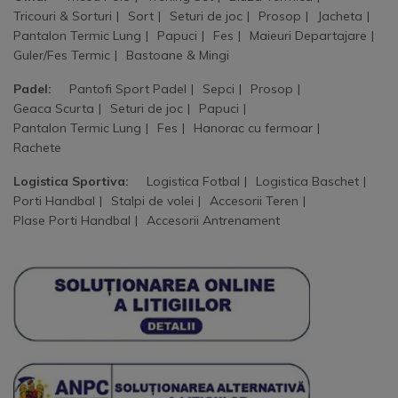
Tricouri & Sorturi
Sort
Seturi de joc
Prosop
Jacheta
Pantalon Termic Lung
Papuci
Fes
Maieuri Departajare
Guler/Fes Termic
Bastoane & Mingi
Padel:
Pantofi Sport Padel
Sepci
Prosop
Geaca Scurta
Seturi de joc
Papuci
Pantalon Termic Lung
Fes
Hanorac cu fermoar
Rachete
Logistica Sportiva:
Logistica Fotbal
Logistica Baschet
Porti Handbal
Stalpi de volei
Accesorii Teren
Plase Porti Handbal
Accesorii Antrenament