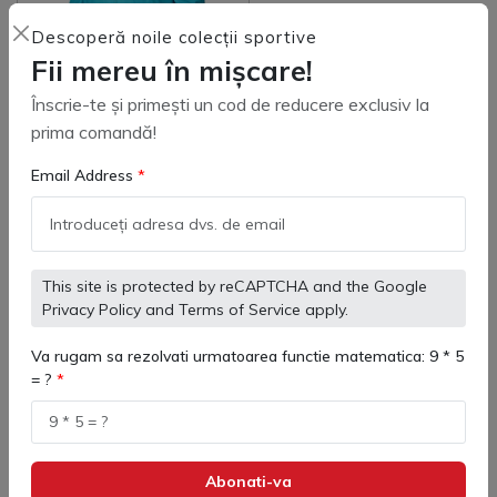
Descoperă noile colecții sportive
Fii mereu în mișcare!
Înscrie-te și primești un cod de reducere exclusiv la
prima comandă!
3803241 Jacheta de ploaie
copii Street Kelme
Email Address
(
0
)
221 lei
This site is protected by reCAPTCHA and the Google
Privacy Policy
and
Terms of Service
apply.
Adaugă in coş
Va rugam sa rezolvati urmatoarea functie matematica: 9 * 5
= ?
Geaca Ploaie padel Kelme -
Confort premium
Abonati-va