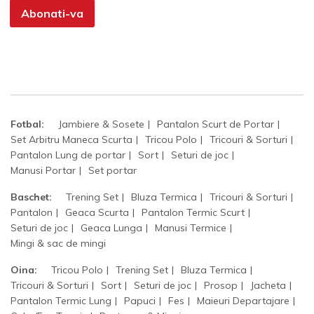
Abonati-va
Fotbal:
Jambiere & Sosete
Pantalon Scurt de Portar
Set Arbitru Maneca Scurta
Tricou Polo
Tricouri & Sorturi
Pantalon Lung de portar
Sort
Seturi de joc
Manusi Portar
Set portar
Baschet:
Trening Set
Bluza Termica
Tricouri & Sorturi
Pantalon
Geaca Scurta
Pantalon Termic Scurt
Seturi de joc
Geaca Lunga
Manusi Termice
Mingi & sac de mingi
Oina:
Tricou Polo
Trening Set
Bluza Termica
Tricouri & Sorturi
Sort
Seturi de joc
Prosop
Jacheta
Pantalon Termic Lung
Papuci
Fes
Maieuri Departajare