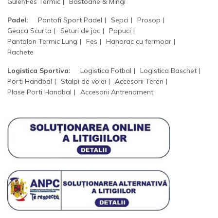
Guler/Fes Termic
Bastoane & Mingi
Padel:
Pantofi Sport Padel
Sepci
Prosop
Geaca Scurta
Seturi de joc
Papuci
Pantalon Termic Lung
Fes
Hanorac cu fermoar
Rachete
Logistica Sportiva:
Logistica Fotbal
Logistica Baschet
Porti Handbal
Stalpi de volei
Accesorii Teren
Plase Porti Handbal
Accesorii Antrenament