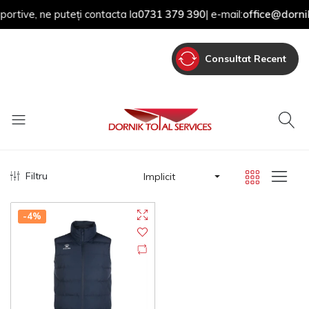
rtive, ne puteți contacta la
0731 379 390
| e-mail:
office@dornik.
Consultat Recent
Filtru
Implicit
-4%