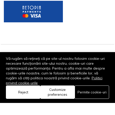
© 2013-2026 - Dornik Total Services S.R.L. CUI 32211812
Vă rugăm să rețineți că pe site-ul nostru folosim cookie-uri
Reg.Com. J13/1996/2013, Str. Transilvaniei, Nr. 19A
necesare funcționării site-ului nostru, cookie-uri care
optimizează performanța. Pentru a afla mai multe despre
cookie-urile noastre, cum le folosim și beneficiile lor, vă
rugăm să citiți politica noastră privind cookie-urile.
Politici
privind cookie-urile
Customize
0
Reject
Permite cookie-uri
Rămâi conectat:
preferences
Acasă
Categorie
Coș
Favorite
Cont