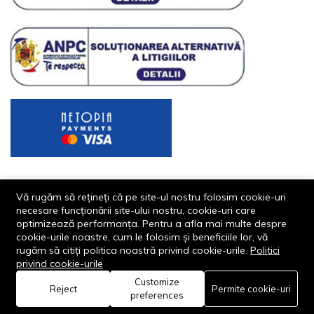
Vă rugăm să rețineți că pe site-ul nostru folosim cookie-uri
necesare funcționării site-ului nostru, cookie-uri care
optimizează performanța. Pentru a afla mai multe despre
cookie-urile noastre, cum le folosim și beneficiile lor, vă
rugăm să citiți politica noastră privind cookie-urile.
Politici
© 2013-2026 - Dornik Total Services S.R.L. CUI 32211812
privind cookie-urile
Reg.Com. J13/1996/2013, Str. Transilvaniei, Nr. 19A
Customize
0
Reject
Permite cookie-uri
preferences
Acasă
Categorie
Coș
Favorite
Cont