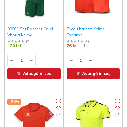
80803 Set Baschet Copii
Tricou barbati Kelme
Vitoria Kelme
Espanyol
(
0
)
(
0
)
120 lei
76 lei
111 lei
Adaugă in coş
Adaugă in coş
-28%