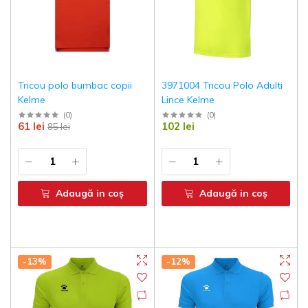
Tricou polo bumbac copii
3971004 Tricou Polo Adulti
Kelme
Lince Kelme
(
0
)
(
0
)
61 lei
102 lei
85 lei
Descoperă noile colecții sportive
Fii mereu în mișcare!
Adaugă in coş
Adaugă in coş
Înscrie-te și primești un cod de reducere exclusiv la
prima comandă!
Email Address
-13%
-12%