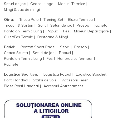
Seturi de joc
Geaca Lunga
Manusi Termice
Mingi & sac de mingi
Oina:
Tricou Polo
Trening Set
Bluza Termica
Tricouri & Sorturi
Sort
Seturi de joc
Prosop
Jacheta
Pantalon Termic Lung
Papuci
Fes
Maieuri Departajare
Guler/Fes Termic
Bastoane & Mingi
Padel:
Pantofi Sport Padel
Sepci
Prosop
Geaca Scurta
Seturi de joc
Papuci
Pantalon Termic Lung
Fes
Hanorac cu fermoar
Rachete
Logistica Sportiva:
Logistica Fotbal
Logistica Baschet
Porti Handbal
Stalpi de volei
Accesorii Teren
Plase Porti Handbal
Accesorii Antrenament