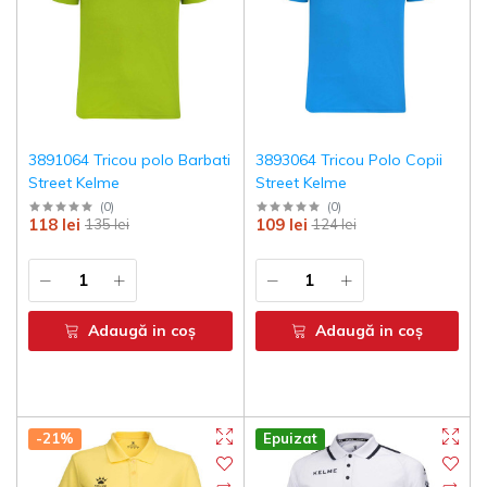
This site is protected by reCAPTCHA and the Google
Privacy Policy
and
Terms of Service
apply.
Va rugam sa rezolvati urmatoarea functie matematica: 8 * 3
= ?
3891064 Tricou polo Barbati
3893064 Tricou Polo Copii
Street Kelme
Street Kelme
(
0
)
(
0
)
Abonati-va
118 lei
109 lei
135 lei
124 lei
Don't show this popup again
Adaugă in coş
Adaugă in coş
-21%
Epuizat