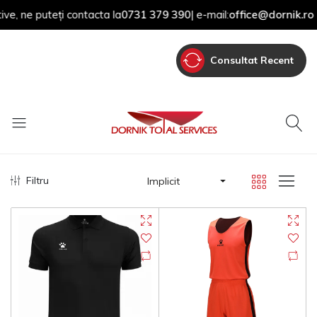
 ne puteți contacta la
0731 379 390
| e-mail:
office@dornik.ro
Consultat Recent
Filtru
Implicit