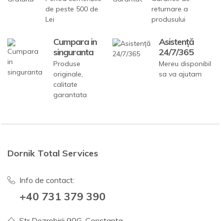
de peste 500 de
returnare a
Lei
produsului
Cumpara in
Asistență
singuranta
24/7/365
Produse
Mereu disponibil
originale,
sa va ajutam
calitate
garantata
Dornik Total Services
Info de contact:
+40 731 379 390
Str Dezrobirii 90G, Constanta