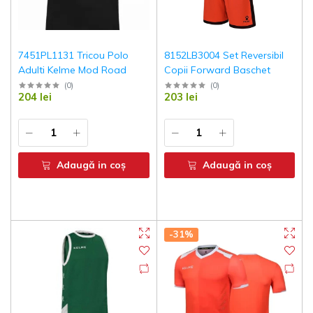
7451PL1131 Tricou Polo
8152LB3004 Set Reversibil
Adulti Kelme Mod Road
Copii Forward Baschet
(
0
)
(
0
)
204 lei
203 lei
Adaugă in coş
Adaugă in coş
-31%