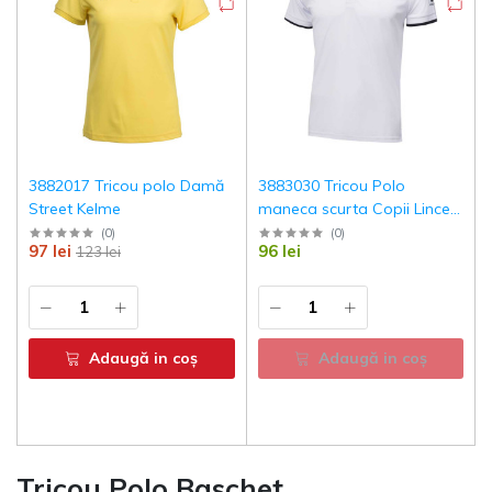
3882017 Tricou polo Damă
3883030 Tricou Polo
Street Kelme
maneca scurta Copii Lince
Kelme
(
0
)
(
0
)
97 lei
96 lei
123 lei
Adaugă in coş
Adaugă in coş
Tricou Polo Baschet