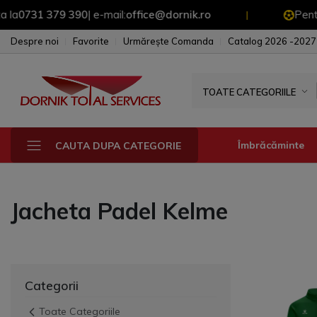
1 379 390
| e-mail:
office@dornik.ro
Pentru Ofert
|
Despre noi
Favorite
Urmărește Comanda
Catalog 2026 -2027
TOATE CATEGORIILE
Îmbrăcăminte
CAUTA DUPA CATEGORIE
Jacheta Padel Kelme
Fesuri - sepci - 
Manusi
Sepci
Fesuri
Categorii
Toate Categoriile
Geci & Jacheta