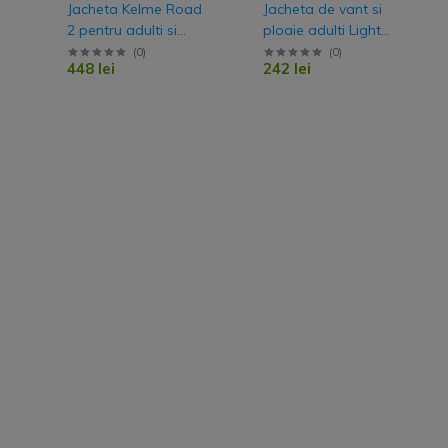
Jacheta Kelme Road
Jacheta de vant si
2 pentru adulti si
ploaie adulti Light
copii
Classic
(
0
)
(
0
)
448 lei
242 lei