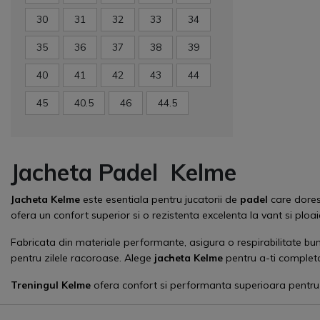
30
31
32
33
34
35
36
37
38
39
40
41
42
43
44
45
40.5
46
44.5
Jacheta Padel Kelme
Jacheta Kelme
este esentiala pentru jucatorii de
padel
care doresc
ofera un confort superior si o rezistenta excelenta la vant si ploa
Fabricata din materiale performante, asigura o respirabilitate bu
pentru zilele racoroase. Alege
jacheta Kelme
pentru a-ti comple
Treningul
Kelme
ofera confort si performanta superioara pentru 