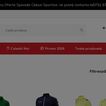
e Speciale Cluburi Sportive, ne puteți contacta la
0731 379 390
| 
+
Colectii Noi
Promo 2026
Toate produsele
Manusi
Imbracaminte termică
Filtreaz
Pantaloni termici
Tricouri termice
Bluze termice
Pantaloni