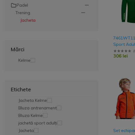
Padel
Veste
Trening
Jacheta
Jacheta
Geaca ploaie
Geaca scurta
7461WT114
Sport Adul
Geaca lunga
Mărci
Kelme
(
306 lei
Kelme
Trening Antrename
Set de joc
Etichete
Jacheta Kelme
Bluza antrenament
Bluza Kelme
jachetă sport adulți
Set echip
Jacheta