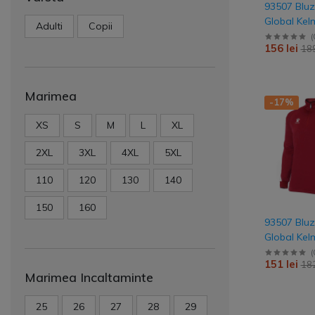
93507 Bluz
Global Kel
Adulti
Copii
(
156 lei
189
Marimea
-17%
XS
S
M
L
XL
2XL
3XL
4XL
5XL
110
120
130
140
150
160
93507 Bluz
Global Kel
(
151 lei
182
Marimea Incaltaminte
25
26
27
28
29