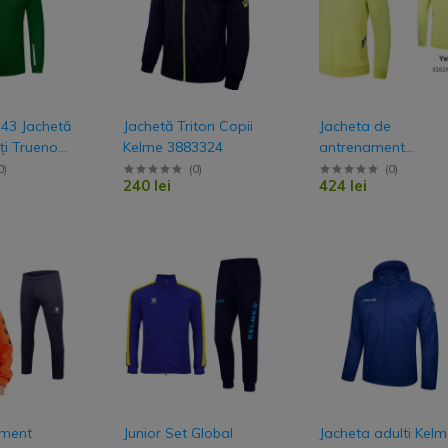
Pantaloni lungi
Pantaloni scurti
Bluza & Hanorace
3 Jachetă
Jachetă Triton Copii
Jacheta de
ți Trueno
Kelme 3883324
antrenament
Hanorace
8161WT1005
0
)
(
0
)
(
0
)
Bluze
240 lei
424 lei
nt
Tricou & polo
Tricou Polo
Tricou
ament
Junior Set Global
Jacheta adulti Kel