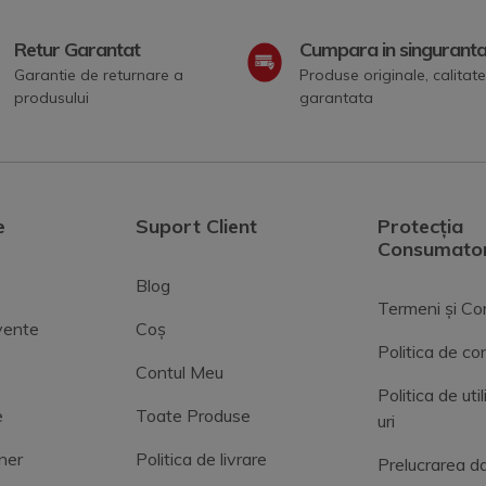
Retur Garantat
Cumpara in singurant
Garantie de returnare a
Produse originale, calitate
produsului
garantata
e
Suport Client
Protecția
Consumator
Blog
Termeni și Con
cvente
Coș
Politica de con
Contul Meu
Politica de uti
e
Toate Produse
uri
ner
Politica de livrare
Prelucrarea da