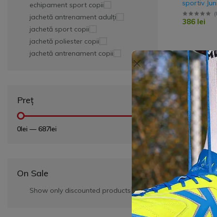
sportiv Jun
echipament sport copii
Jacheta Li
(
jachetă antrenament adulți
386 lei
Pantalon 
jachetă sport copii
jachetă poliester copii
jachetă antrenament copii
Preț
0lei
—
687lei
8061WT10
Jacheta A
Adulti War
(
288 lei
On Sale
Show only discounted products
-10%