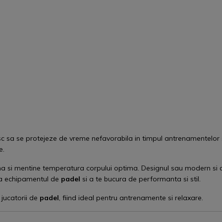
 sa se protejeze de vreme nefavorabila in timpul antrenamentelor si
ie.
na si mentine temperatura corpului optima. Designul sau modern si de
ta echipamentul de
padel
si a te bucura de performanta si stil.
jucatorii de
padel
, fiind ideal pentru antrenamente si relaxare.