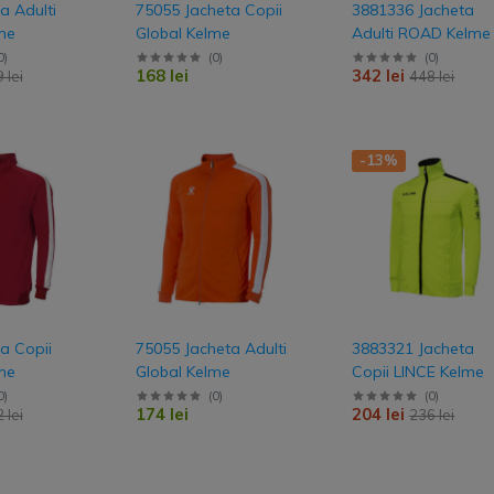
a Adulti
75055 Jacheta Copii
3881336 Jacheta
me
Global Kelme
Adulti ROAD Kelme
0
)
(
0
)
(
0
)
168 lei
342 lei
 lei
448 lei
-13%
a Copii
75055 Jacheta Adulti
3883321 Jacheta
me
Global Kelme
Copii LINCE Kelme
0
)
(
0
)
(
0
)
174 lei
204 lei
 lei
236 lei