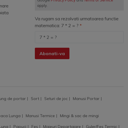
Google
Privacy Policy
and
Terms of Service
mare
apply.
piata
Va rugam sa rezolvati urmatoarea functie
matematica: 7 * 2 = ?
Abonati-va
ung de portar
Sort
Seturi de joc
Manusi Portar
aca Lunga
Manusi Termice
Mingi & sac de mingi
 Lung
Papuci
Fes
Maieuri Departajare
Guler/Fes Termic