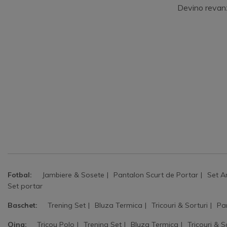
Devino revan
Fotbal:
Jambiere & Sosete
Pantalon Scurt de Portar
Set A
Set portar
Baschet:
Trening Set
Bluza Termica
Tricouri & Sorturi
Pa
Oina:
Tricou Polo
Trening Set
Bluza Termica
Tricouri & S