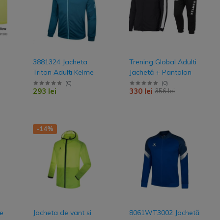
3881324 Jacheta
Trening Global Adulti
Triton Adulti Kelme
Jachetă + Pantalon
(
0
)
(
0
)
293 lei
330 lei
356 lei
-14%
me
Jacheta de vant si
8061WT3002 Jachetă