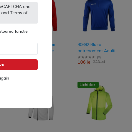
by reCAPTCHA and
and
Terms of
toarea functie
90682 Bluza Copii
90682 Bluza
New LINCE Kelme
antrenament Adulti
New LINCE Kelme
(
0
)
(
0
)
168 lei
186 lei
204 lei
223 lei
va
again
Lichidari