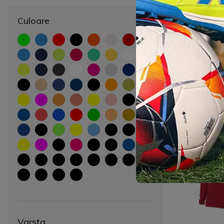
Culoare
3881321 J
Adulti LIN
(
217 lei
244
-17%
Varsta