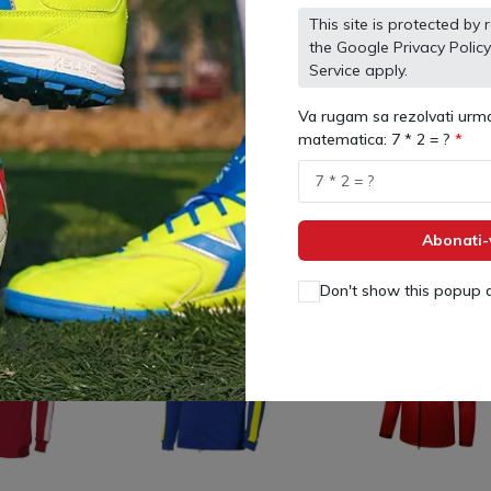
This site is protected 
the Google
Privacy Policy
Service
apply.
Va rugam sa rezolvati urma
matematica: 7 * 2 = ?
acheta
3871502 Bluza
3883524 Bluza
CE Kelme
antrenament Adulti
Antrenament Copii
Lince Kelme
LINCE Kelme
0
)
(
0
)
(
0
)
173 lei
143 lei
 lei
209 lei
171 lei
Abonati-
Don't show this popup 
Lichidari
-23%