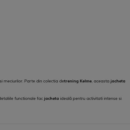
 meciurilor. Parte din colectia de
trening
Kelme
, aceasta
jacheta
taliile functionale fac
jacheta
ideală pentru activitati intense si