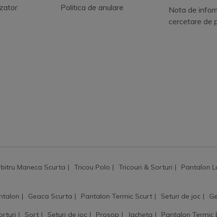
zator
Politica de anulare
Nota de infor
cercetare de 
rbitru Maneca Scurta
Tricou Polo
Tricouri & Sorturi
Pantalon L
ntalon
Geaca Scurta
Pantalon Termic Scurt
Seturi de joc
Ge
orturi
Sort
Seturi de joc
Prosop
Jacheta
Pantalon Termic