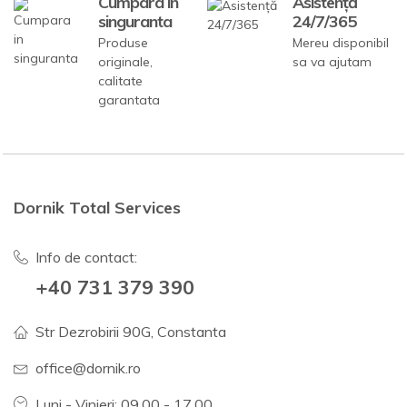
Cumpara in
Asistență
singuranta
24/7/365
Produse
Mereu disponibil
originale,
sa va ajutam
calitate
garantata
Dornik Total Services
Info de contact:
+40 731 379 390
Str Dezrobirii 90G, Constanta
office@dornik.ro
Luni - Vinieri: 09.00 - 17.00