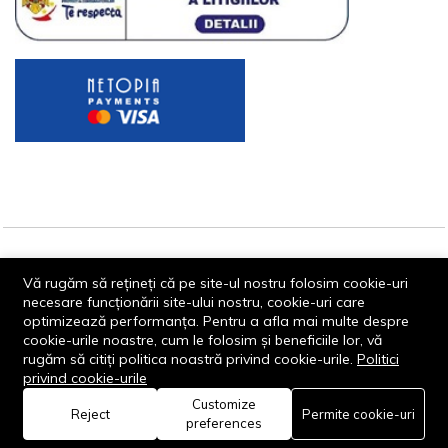
© 2013-2026 - Dornik Total Services S.R.L. CUI 32211812
Vă rugăm să rețineți că pe site-ul nostru folosim cookie-uri
Reg.Com. J13/1996/2013, Str. Transilvaniei, Nr. 19A
necesare funcționării site-ului nostru, cookie-uri care
optimizează performanța. Pentru a afla mai multe despre
cookie-urile noastre, cum le folosim și beneficiile lor, vă
rugăm să citiți politica noastră privind cookie-urile.
Politici
privind cookie-urile
Customize
0
Reject
Permite cookie-uri
Rămâi conectat:
preferences
Acasă
Categorie
Coș
Favorite
Cont