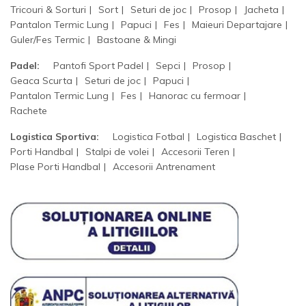
Tricouri & Sorturi
Sort
Seturi de joc
Prosop
Jacheta
Pantalon Termic Lung
Papuci
Fes
Maieuri Departajare
Guler/Fes Termic
Bastoane & Mingi
Padel:
Pantofi Sport Padel
Sepci
Prosop
Geaca Scurta
Seturi de joc
Papuci
Pantalon Termic Lung
Fes
Hanorac cu fermoar
Rachete
Logistica Sportiva:
Logistica Fotbal
Logistica Baschet
Porti Handbal
Stalpi de volei
Accesorii Teren
Plase Porti Handbal
Accesorii Antrenament