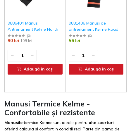
9886404 Manusi
9881406 Manusi de
Antrenament Kelme North
antrenament Kelme Road
(
0
)
(
0
)
90 lei
56 lei
109 lei
Adaugă in coş
Adaugă in coş
Manusi Termice Kelme -
Confortabile și rezistente
Manusile termice Kelme
sunt ideale pentru
alte sporturi
,
oferind caldura si confort in conditii reci. Parte din gama de