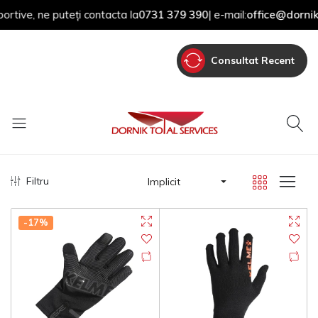
tive, ne puteți contacta la
0731 379 390
| e-mail:
office@dornik.r
Consultat Recent
Filtru
Implicit
-17%