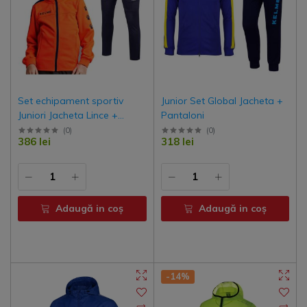
Set echipament sportiv
Junior Set Global Jacheta +
Juniori Jacheta Lince +
Pantaloni
Pantalon New Street
(
0
)
(
0
)
386 lei
318 lei
Adaugă in coş
Adaugă in coş
-14%