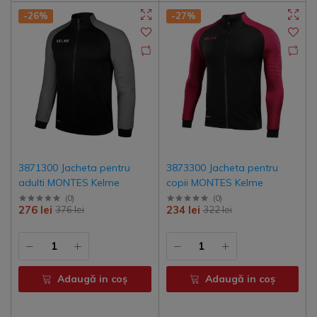
-26%
-27%
3871300 Jacheta pentru
3873300 Jacheta pentru
adulti MONTES Kelme
copii MONTES Kelme
(
0
)
(
0
)
276 lei
234 lei
376 lei
322 lei
Adaugă in coş
Adaugă in coş