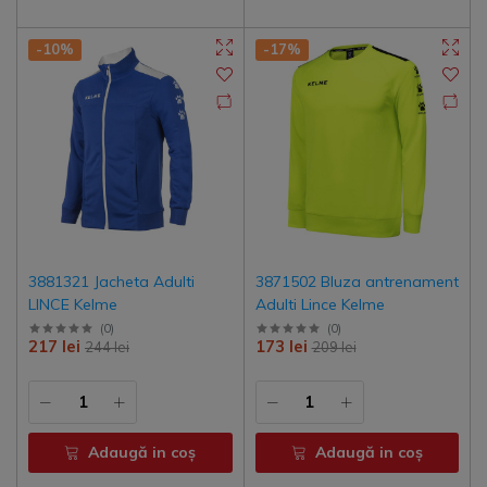
-10%
-17%
3881321 Jacheta Adulti
3871502 Bluza antrenament
LINCE Kelme
Adulti Lince Kelme
(
0
)
(
0
)
217 lei
173 lei
244 lei
209 lei
Adaugă in coş
Adaugă in coş