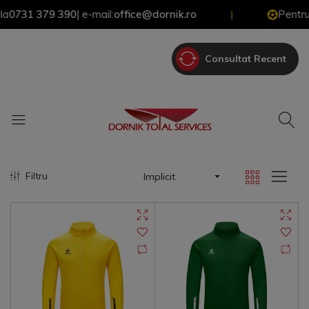
 379 390
| e-mail:
office@dornik.ro
Pentru Oferte 
|
Consultat Recent
Filtru
Implicit