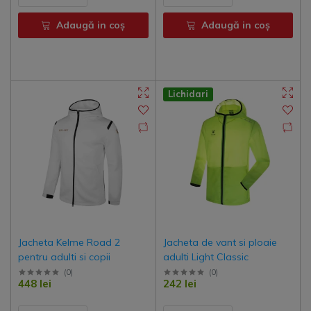
Adaugă in coş
Adaugă in coş
Lichidari
Jacheta Kelme Road 2
Jacheta de vant si ploaie
pentru adulti si copii
adulti Light Classic
(
0
)
(
0
)
448 lei
242 lei