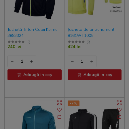
Jachetă Triton Copii Kelme
Jacheta de antrenament
3883324
8161WT1005
(
0
)
(
0
)
240 lei
424 lei
Adaugă in coş
Adaugă in coş
-7%