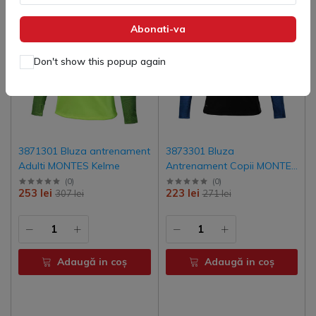
Abonati-va
Don't show this popup again
3871301 Bluza antrenament
3873301 Bluza
Adulti MONTES Kelme
Antrenament Copii MONTES
Kelme
(
0
)
(
0
)
253 lei
223 lei
307 lei
271 lei
Adaugă in coş
Adaugă in coş