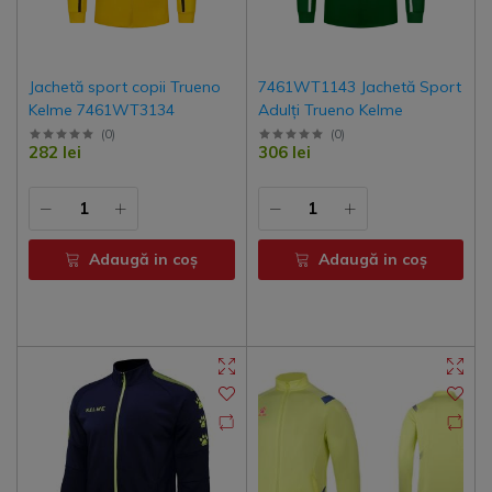
Jachetă sport copii Trueno
7461WT1143 Jachetă Sport
Kelme 7461WT3134
Adulți Trueno Kelme
(
0
)
(
0
)
282 lei
306 lei
Adaugă in coş
Adaugă in coş