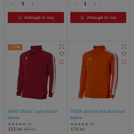
Adaugă in coş
Adaugă in coş
-17%
93507 Bluza Copii Global
75055 Jacheta Adulti Global
Kelme
Kelme
(
0
)
(
0
)
151 lei
174 lei
182 lei