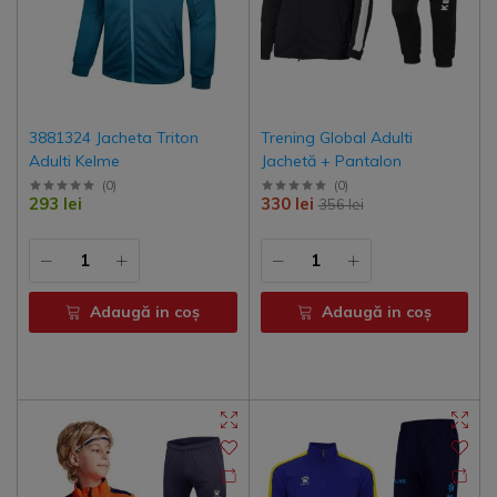
3881324 Jacheta Triton
Trening Global Adulti
Adulti Kelme
Jachetă + Pantalon
(
0
)
(
0
)
293 lei
330 lei
356 lei
Adaugă in coş
Adaugă in coş