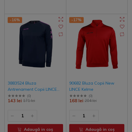
-16%
-17%
3883524 Bluza
90682 Bluza Copii New
Antrenament Copii LINCE
LINCE Kelme
Kelme
(
0
)
(
0
)
143 lei
168 lei
171 lei
204 lei
Adaugă in coş
Adaugă in coş