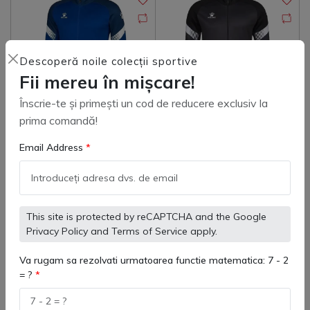
Descoperă noile colecții sportive
Fii mereu în mișcare!
Înscrie-te și primești un cod de reducere exclusiv la
prima comandă!
8061WT3002 Jachetă
8061WT1009 Jacheta
Antrenament Copii Kelme
Email Address
Antrenament Adulti Warrior
Warrior – confort și
Kelme
(
0
)
(
0
)
248 lei
288 lei
performanță sportivă
This site is protected by reCAPTCHA and the Google
Privacy Policy
and
Terms of Service
apply.
Adaugă in coş
Adaugă in coş
Va rugam sa rezolvati urmatoarea functie matematica: 7 - 2
= ?
-17%
-17%