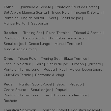
Fotbal:
Jambiere & Sosete
Pantalon Scurt de Portar
Set Arbitru Maneca Scurta
Tricou Polo
Tricouri & Sorturi
Pantalon Lung de portar
Sort
Seturi de joc
Manusi Portar
Set portar
Baschet:
Trening Set
Bluza Termica
Tricouri & Sorturi
Pantalon
Geaca Scurta
Pantalon Termic Scurt
Seturi de joc
Geaca Lunga
Manusi Termice
Mingi & sac de mingi
Oina:
Tricou Polo
Trening Set
Bluza Termica
Tricouri & Sorturi
Sort
Seturi de joc
Prosop
Jacheta
Pantalon Termic Lung
Papuci
Fes
Maieuri Departajare
Guler/Fes Termic
Bastoane & Mingi
Padel:
Pantofi Sport Padel
Sepci
Prosop
Geaca Scurta
Seturi de joc
Papuci
Pantalon Termic Lung
Fes
Hanorac cu fermoar
Rachete
Logistica Sportiva:
Logistica Fotbal
Logistica Baschet