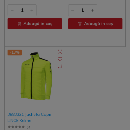
Adaugă in coş
Adaugă in coş
-13%
3883321 Jacheta Copii
LINCE Kelme
(
0
)