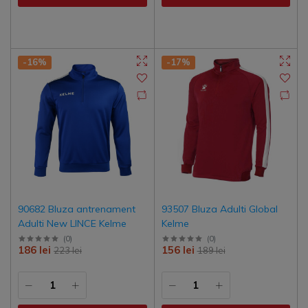
-16%
-17%
90682 Bluza antrenament
93507 Bluza Adulti Global
Adulti New LINCE Kelme
Kelme
(
0
)
(
0
)
186 lei
156 lei
223 lei
189 lei