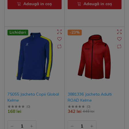
Adaugă in coş
Adaugă in coş
Lichidari
-23%
75055 Jacheta Copii Global
3881336 Jacheta Adulti
Kelme
ROAD Kelme
(
0
)
(
0
)
168 lei
342 lei
448 lei