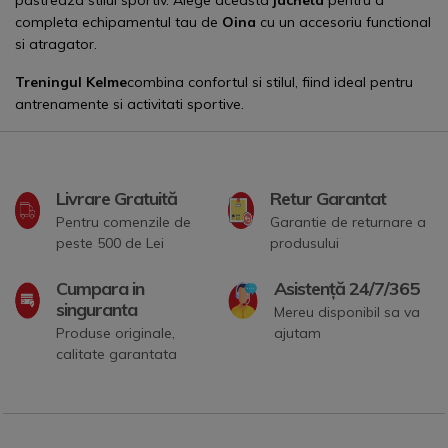
pastreaza stilul sportiv. Alege aceasta
jacheta
pentru a
completa echipamentul tau de
Oina
cu un accesoriu functional
si atragator.
Treningul Kelme
combina confortul si stilul, fiind ideal pentru
antrenamente si activitati sportive.
Livrare Gratuită
Retur Garantat
Pentru comenzile de
Garantie de returnare a
peste 500 de Lei
produsului
Cumpara in
Asistență 24/7/365
singuranta
Mereu disponibil sa va
Produse originale,
ajutam
calitate garantata