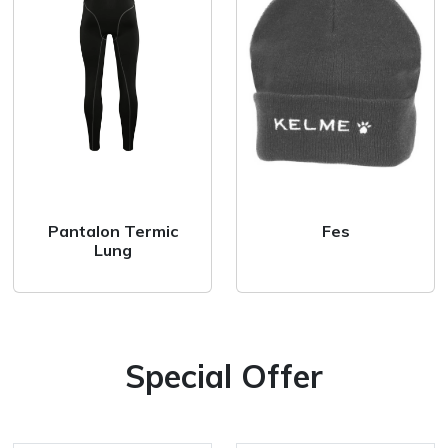
Pantaloni lungi
Pantaloni scurti
Bluza & Hanorace
Hanorace
Bluze
nt
Pantalon Termic
Fes
Tricou & polo
Lung
Tricou Polo
Tricou
Special Offer