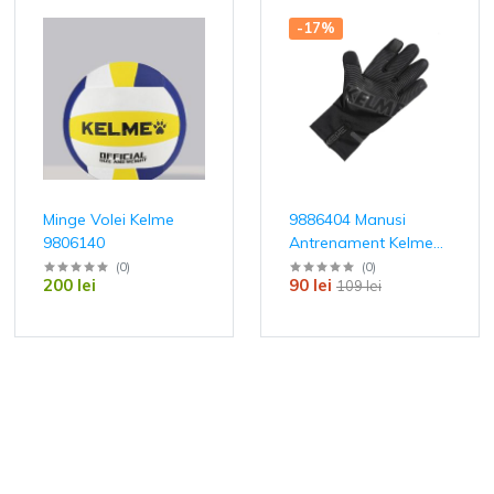
-17%
Minge Volei Kelme
9886404 Manusi
9806140
Antrenament Kelme
North
(
0
)
(
0
)
200 lei
90 lei
109 lei