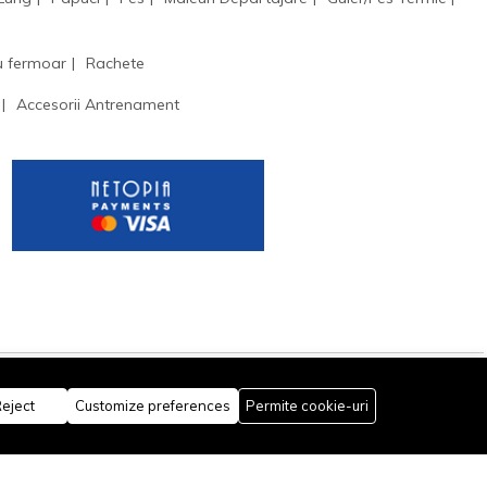
u fermoar
Rachete
Accesorii Antrenament
eject
Customize preferences
Permite cookie-uri
Rămâi conectat: