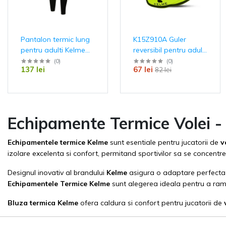
Pantalon termic lung
K15Z910A Guler
pentru adulti Kelme
reversibil pentru adulti
North
Kelme North
(
0
)
(
0
)
137 lei
67 lei
82 lei
Echipamente Termice Volei - M
Echipamentele termice Kelme
sunt esentiale pentru jucatorii de
v
izolare excelenta si confort, permitand sportivilor sa se concentr
Designul inovativ al brandului
Kelme
asigura o adaptare perfecta l
Echipamentele Termice
Kelme
sunt alegerea ideala pentru a ram
Bluza termica
Kelme
ofera caldura si confort pentru jucatorii de