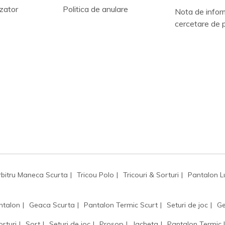
zator
Politica de anulare
Nota de infor
cercetare de 
rbitru Maneca Scurta
Tricou Polo
Tricouri & Sorturi
Pantalon L
ntalon
Geaca Scurta
Pantalon Termic Scurt
Seturi de joc
Ge
orturi
Sort
Seturi de joc
Prosop
Jacheta
Pantalon Termic