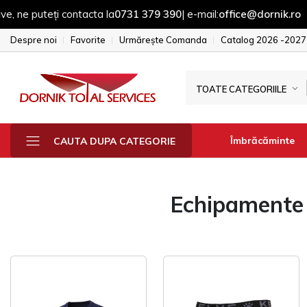
puteți contacta la
0731 379 390
| e-mail:
office@dornik.ro
|
Despre noi
Favorite
Urmărește Comanda
Catalog 2026 -2027
TOATE CATEGORIILE
Îmbrăcăminte
CAUTA DUPA CATEGORIE
Echipamente T
Fesuri - sepci - 
Manusi
Sepci
Fesuri
Geci & Jacheta