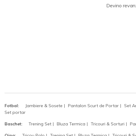
Devino revan
Fotbal:
Jambiere & Sosete
Pantalon Scurt de Portar
Set A
Set portar
Baschet:
Trening Set
Bluza Termica
Tricouri & Sorturi
Pa
Oina:
Tricou Polo
Trening Set
Bluza Termica
Tricouri & S