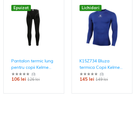
Epuizat
Lichidari
Pantalon termic lung
K15Z734 Bluza
pentru copii Kelme
termica Copii Kelme
North
Team cu maneca
(
0
)
(
0
)
106 lei
145 lei
126 lei
149 lei
lunga