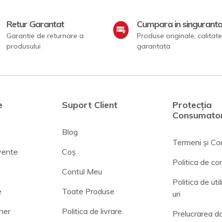
Retur Garantat
Cumpara in singurant
Garantie de returnare a
Produse originale, calitate
produsului
garantata
e
Suport Client
Protecția
Consumator
Blog
Termeni și Con
cvente
Coș
Politica de con
Contul Meu
Politica de uti
e
Toate Produse
uri
ner
Politica de livrare
Prelucrarea da