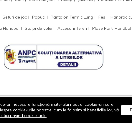
Seturi de joc
Papuci
Pantalon Termic Lung
Fes
Hanorac c
ti Handbal
Stalpi de volei
Accesorii Teren
Plase Porti Handbal
ie-uri necesare funcționării site-ului nostru, cookie-uri care
re cookie-urile noastre, cum le folosim și beneficiile lor, vă
R
litici privind cookie-urile