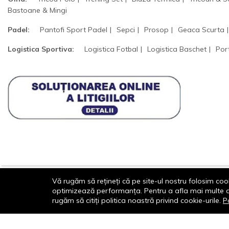
Bastoane & Mingi
Padel:
Pantofi Sport Padel
Sepci
Prosop
Geaca Scurta
Logistica Sportiva:
Logistica Fotbal
Logistica Baschet
Por
Vă rugăm să rețineți că pe site-ul nostru folosim cook
optimizează performanța. Pentru a afla mai multe desp
© 2013-2026 - Dornik Total Services S.R.L. CUI
rugăm să citiți politica noastră privind cookie-urile.
Po
32211812 Reg.Com. J13/1996/2013, Str.
Transilvaniei, Nr. 19A