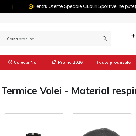
Pentru Oferte Speciale Cluburi Sportive, ne puteți conta
+
Colectii Noi
Promo 2026
Toate produsele
ermice Volei - Material respira
Manusi
Imbracaminte termică
Pantaloni termici
Tricouri termice
Bluze termice
Pantaloni