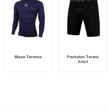
Veste
Jacheta
Geaca ploaie
Geaca scurta
Geaca lunga
Trening Antrename
Bluza Termica
Pantalon Termic
Scurt
Set de joc