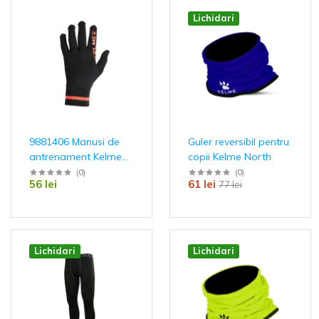
Lichidari
9881406 Manusi de
Guler reversibil pentru
antrenament Kelme
copii Kelme North
Road
(
0
)
(
0
)
56 lei
61 lei
77 lei
Lichidari
Lichidari