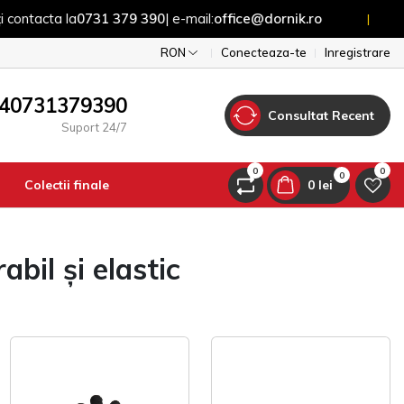
cta la
0731 379 390
| e-mail:
office@dornik.ro
Pen
|
RON
Conecteaza-te
Inregistrare
40731379390
Consultat Recent
Suport 24/7
0
0
0
Colectii finale
0 lei
bil și elastic