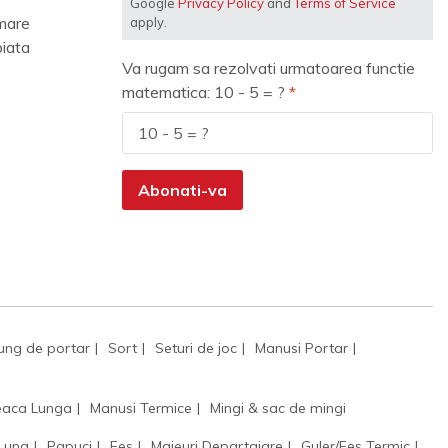
Google
Privacy Policy
and
Terms of Service
mare
apply.
piata
Va rugam sa rezolvati urmatoarea functie
matematica: 10 - 5 = ?
Abonati-va
ung de portar
Sort
Seturi de joc
Manusi Portar
aca Lunga
Manusi Termice
Mingi & sac de mingi
 Lung
Papuci
Fes
Maieuri Departajare
Guler/Fes Termic