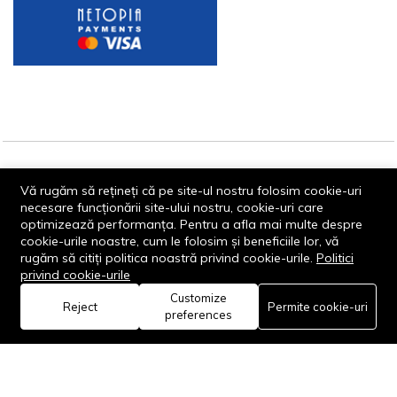
© 2013-2026 - Dornik Total Services S.R.L. CUI 32211812
Vă rugăm să rețineți că pe site-ul nostru folosim cookie-uri
Reg.Com. J13/1996/2013, Str. Transilvaniei, Nr. 19A
necesare funcționării site-ului nostru, cookie-uri care
optimizează performanța. Pentru a afla mai multe despre
cookie-urile noastre, cum le folosim și beneficiile lor, vă
rugăm să citiți politica noastră privind cookie-urile.
Politici
privind cookie-urile
Customize
0
Reject
Permite cookie-uri
Rămâi conectat:
preferences
Acasă
Categorie
Coș
Favorite
Cont