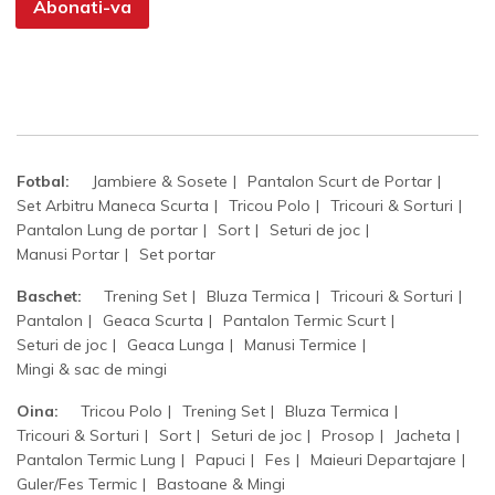
Abonati-va
Fotbal:
Jambiere & Sosete
Pantalon Scurt de Portar
Set Arbitru Maneca Scurta
Tricou Polo
Tricouri & Sorturi
Pantalon Lung de portar
Sort
Seturi de joc
Manusi Portar
Set portar
Baschet:
Trening Set
Bluza Termica
Tricouri & Sorturi
Pantalon
Geaca Scurta
Pantalon Termic Scurt
Seturi de joc
Geaca Lunga
Manusi Termice
Mingi & sac de mingi
Oina:
Tricou Polo
Trening Set
Bluza Termica
Tricouri & Sorturi
Sort
Seturi de joc
Prosop
Jacheta
Pantalon Termic Lung
Papuci
Fes
Maieuri Departajare
Guler/Fes Termic
Bastoane & Mingi