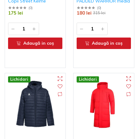
Copii Street Kelme
PADDED WARRIOR media
Don't show this popup again
(
0
)
(
0
)
175 lei
180 lei
315 lei
Adaugă in coş
Adaugă in coş
Lichidari
Lichidari