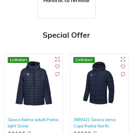
Hanorac cu fermoar
Special Offer
Lichidari
Lichidari
Geaca Kelme adulti Parka
3893421 Geaca Iarna
light Snow
Copii Parka North
(
0
)
(
0
)