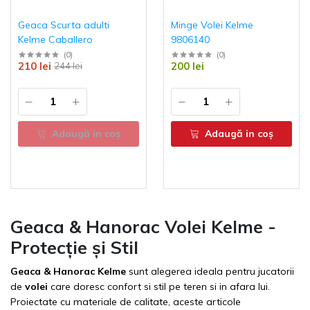
Geaca Scurta adulti
Minge Volei Kelme
Kelme Caballero
9806140
(
0
)
(
0
)
210 lei
200 lei
244 lei
Adaugă in coş
Adaugă in coş
Geaca & Hanorac Volei Kelme -
Protecție și Stil
Geaca & Hanorac Kelme
sunt alegerea ideala pentru jucatorii
de
volei
care doresc confort si stil pe teren si in afara lui.
Proiectate cu materiale de calitate, aceste articole