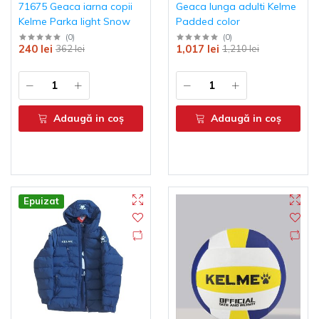
71675 Geaca iarna copii
Geaca lunga adulti Kelme
Kelme Parka light Snow
Padded color
(
0
)
(
0
)
240 lei
1,017 lei
362 lei
1,210 lei
Adaugă in coş
Adaugă in coş
Epuizat