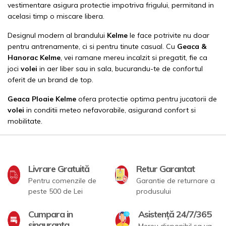
vestimentare asigura protectie impotriva frigului, permitand in
acelasi timp o miscare libera.
Designul modern al brandului
Kelme
le face potrivite nu doar
pentru antrenamente, ci si pentru tinute casual. Cu
Geaca &
Hanorac Kelme
, vei ramane mereu incalzit si pregatit, fie ca
joci
volei
in aer liber sau in sala, bucurandu-te de confortul
oferit de un brand de top.
Geaca Ploaie
Kelme
ofera protectie optima pentru jucatorii de
volei
in conditii meteo nefavorabile, asigurand confort si
mobilitate.
Livrare Gratuită
Retur Garantat
Pentru comenzile de
Garantie de returnare a
peste 500 de Lei
produsului
Cumpara in
Asistență 24/7/365
singuranta
Mereu disponibil sa va