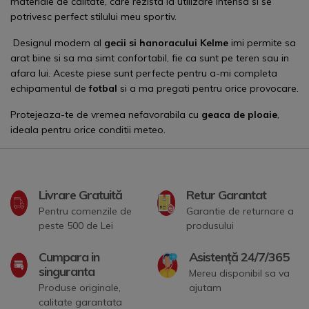
materiale de calitate, care rezista la utilizare intensa si se
potrivesc perfect stilului meu sportiv.
Designul modern al
gecii si hanoracului Kelme
imi permite sa
arat bine si sa ma simt confortabil, fie ca sunt pe teren sau in
afara lui. Aceste piese sunt perfecte pentru a-mi completa
echipamentul de
fotbal
si a ma pregati pentru orice provocare.
Protejeaza-te de vremea nefavorabila cu
geaca de ploaie
,
ideala pentru orice conditii meteo.
Livrare Gratuită
Retur Garantat
Pentru comenzile de
Garantie de returnare a
peste 500 de Lei
produsului
Cumpara in
Asistență 24/7/365
singuranta
Mereu disponibil sa va
Produse originale,
ajutam
calitate garantata