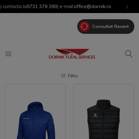
ntacta la
0731 379 390
| e-mail:
office@dornik.ro
|
Consultat Recent
Filtru