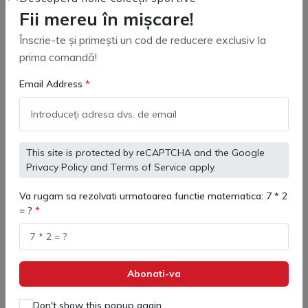
309 lei
1,017 lei
1,210 lei
Fii mereu în mișcare!
Înscrie-te și primești un cod de reducere exclusiv la
prima comandă!
Adaugă in coş
Adaugă in coş
Email Address
This site is protected by reCAPTCHA and the Google
Epuizat
Privacy Policy
and
Terms of Service
apply.
Va rugam sa rezolvati urmatoarea functie matematica: 7 * 2
= ?
Abonati-va
7461TT3051 Hanorac
Geaca Scurta copii Kelme
Don't show this popup again