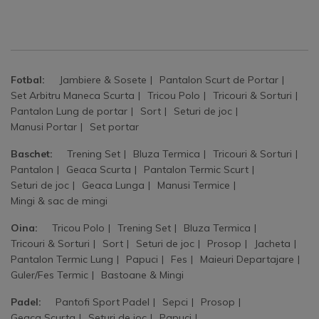
Fotbal:
Jambiere & Sosete
Pantalon Scurt de Portar
Set Arbitru Maneca Scurta
Tricou Polo
Tricouri & Sorturi
Pantalon Lung de portar
Sort
Seturi de joc
Manusi Portar
Set portar
Baschet:
Trening Set
Bluza Termica
Tricouri & Sorturi
Pantalon
Geaca Scurta
Pantalon Termic Scurt
Seturi de joc
Geaca Lunga
Manusi Termice
Mingi & sac de mingi
Oina:
Tricou Polo
Trening Set
Bluza Termica
Tricouri & Sorturi
Sort
Seturi de joc
Prosop
Jacheta
Pantalon Termic Lung
Papuci
Fes
Maieuri Departajare
Guler/Fes Termic
Bastoane & Mingi
Padel:
Pantofi Sport Padel
Sepci
Prosop
Geaca Scurta
Seturi de joc
Papuci