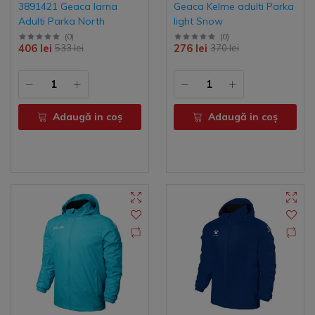
3891421 Geaca Iarna
Geaca Kelme adulti Parka
Adulti Parka North
light Snow
(
0
)
(
0
)
406 lei
276 lei
533 lei
370 lei
Adaugă in coş
Adaugă in coş