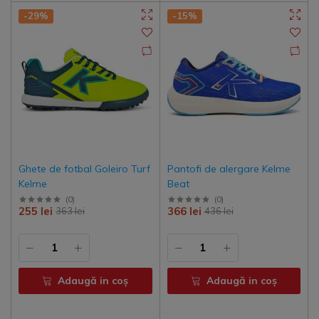
-29%
-15%
Ghete de fotbal Goleiro Turf
Pantofi de alergare Kelme
Kelme
Beat
(
0
)
(
0
)
255 lei
366 lei
363 lei
436 lei
Adaugă in coş
Adaugă in coş