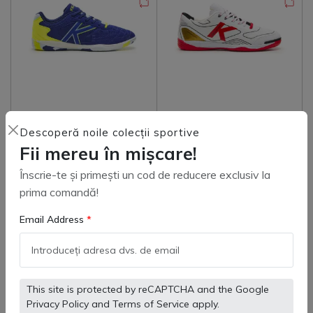
Ghete futsal Kelme Indoor
Ghete fotbal sală Kelme
Descoperă noile colecții sportive
Copa
Goleiro LIMA
Fii mereu în mișcare!
(
0
)
(
0
)
255 lei
255 lei
363 lei
363 lei
Înscrie-te și primești un cod de reducere exclusiv la
prima comandă!
Email Address
Adaugă in coş
Adaugă in coş
This site is protected by reCAPTCHA and the Google
Privacy Policy
and
Terms of Service
apply.