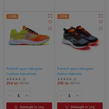
-34%
-21%
Pantofi sport alergare
Pantofi sport alergare
Cushion barcelona
Kelme Valencia
(
0
)
(
0
)
254 lei
305 lei
387 lei
387 lei
Adaugă in coş
Adaugă in coş