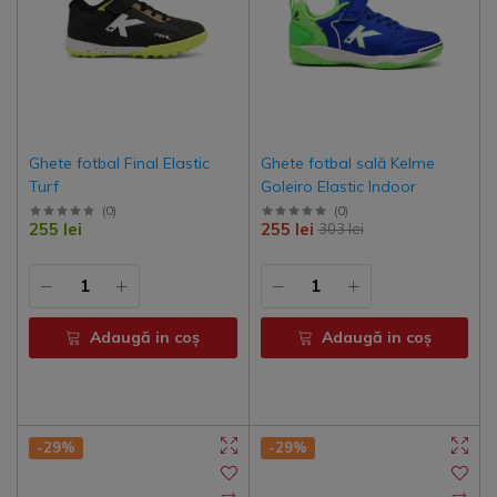
Ghete fotbal Final Elastic
Ghete fotbal sală Kelme
Turf
Goleiro Elastic Indoor
(
0
)
(
0
)
255 lei
255 lei
303 lei
Adaugă in coş
Adaugă in coş
-29%
-29%