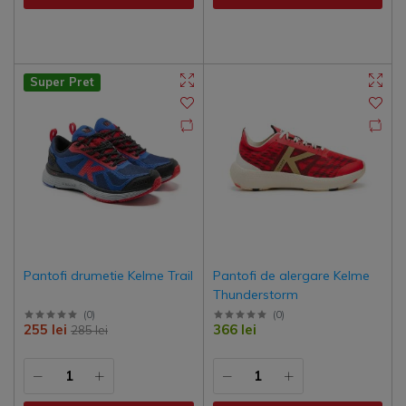
Super Pret
Pantofi drumetie Kelme Trail
Pantofi de alergare Kelme
Thunderstorm
(
0
)
(
0
)
255 lei
366 lei
285 lei