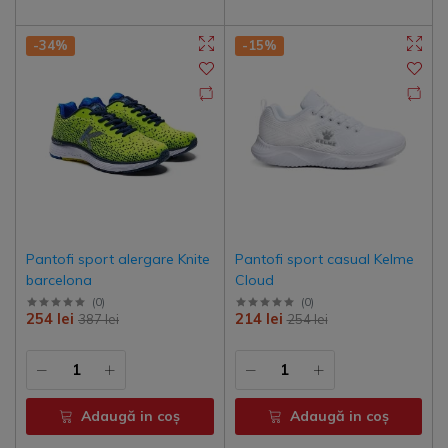
-34%
-15%
Pantofi sport alergare Knite
Pantofi sport casual Kelme
barcelona
Cloud
(
0
)
(
0
)
254 lei
214 lei
387 lei
254 lei
Adaugă in coş
Adaugă in coş