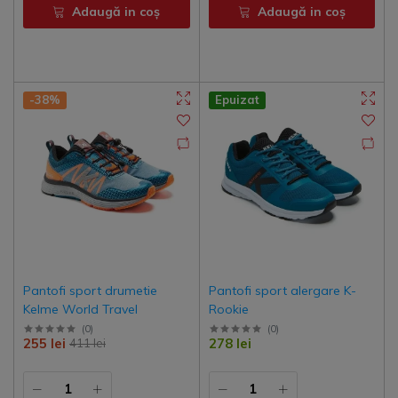
Adaugă in coş
Adaugă in coş
-38%
Epuizat
Pantofi sport drumetie
Pantofi sport alergare K-
Kelme World Travel
Rookie
(
0
)
(
0
)
255 lei
278 lei
411 lei