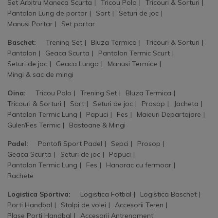
Set Arbitru Maneca Scurta
Tricou Polo
Tricouri & Sorturi
Pantalon Lung de portar
Sort
Seturi de joc
Manusi Portar
Set portar
Baschet:
Trening Set
Bluza Termica
Tricouri & Sorturi
Pantalon
Geaca Scurta
Pantalon Termic Scurt
Seturi de joc
Geaca Lunga
Manusi Termice
Mingi & sac de mingi
Oina:
Tricou Polo
Trening Set
Bluza Termica
Tricouri & Sorturi
Sort
Seturi de joc
Prosop
Jacheta
Pantalon Termic Lung
Papuci
Fes
Maieuri Departajare
Guler/Fes Termic
Bastoane & Mingi
Padel:
Pantofi Sport Padel
Sepci
Prosop
Geaca Scurta
Seturi de joc
Papuci
Pantalon Termic Lung
Fes
Hanorac cu fermoar
Rachete
Logistica Sportiva:
Logistica Fotbal
Logistica Baschet
Porti Handbal
Stalpi de volei
Accesorii Teren
Plase Porti Handbal
Accesorii Antrenament