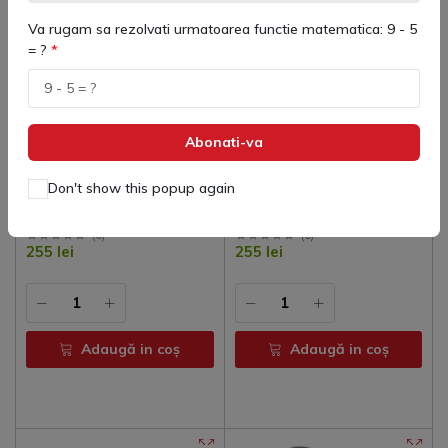
Va rugam sa rezolvati urmatoarea functie matematica: 9 - 5
= ?
Abonati-va
Don't show this popup again
Ghete fotbal Heritage Turf
Ghete fotbal All in Turf
(
0
)
(
0
)
255 lei
255 lei
Adaugă in coş
Adaugă in coş