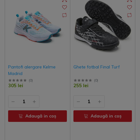
Pantofi alergare Kelme
Ghete fotbal Final Turf
Madrid
(
0
)
(
0
)
305 lei
255 lei
Adaugă in coş
Adaugă in coş