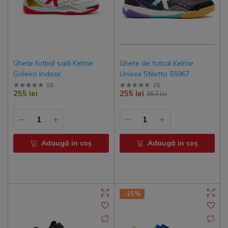
Ghete fotbal sală Kelme
Ghete de futsal Kelme
Goleiro Indoor
Unisex Stiletto 55967
(
0
)
(
0
)
255 lei
255 lei
363 lei
Adaugă in coş
Adaugă in coş
-15%