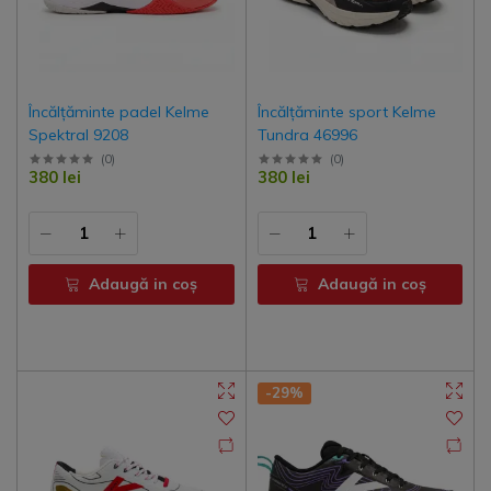
Încălțăminte padel Kelme
Încălțăminte sport Kelme
Spektral 9208
Tundra 46996
(
0
)
(
0
)
380 lei
380 lei
Adaugă in coş
Adaugă in coş
-29%