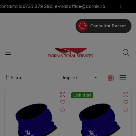
tacta la
0731 379 390
| e-mail:
office@dornik.ro
|
Consultat Recent
Filtru
Implicit
Lichidari