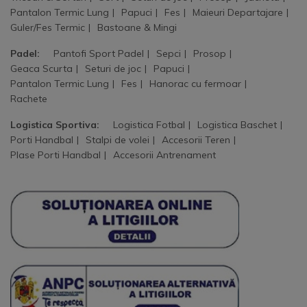
Pantalon Termic Lung
Papuci
Fes
Maieuri Departajare
Guler/Fes Termic
Bastoane & Mingi
Padel:
Pantofi Sport Padel
Sepci
Prosop
Geaca Scurta
Seturi de joc
Papuci
Pantalon Termic Lung
Fes
Hanorac cu fermoar
Rachete
Logistica Sportiva:
Logistica Fotbal
Logistica Baschet
Porti Handbal
Stalpi de volei
Accesorii Teren
Plase Porti Handbal
Accesorii Antrenament