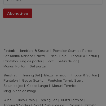
Abonati-va
Fotbal:
Jambiere & Sosete
Pantalon Scurt de Portar
Set Arbitru Maneca Scurta
Tricou Polo
Tricouri & Sorturi
Pantalon Lung de portar
Sort
Seturi de joc
Manusi Portar
Set portar
Baschet:
Trening Set
Bluza Termica
Tricouri & Sorturi
Pantalon
Geaca Scurta
Pantalon Termic Scurt
Seturi de joc
Geaca Lunga
Manusi Termice
Mingi & sac de mingi
Oina:
Tricou Polo
Trening Set
Bluza Termica
Tricouri & Sorturi
Sort
Seturi de joc
Prosop
Jacheta