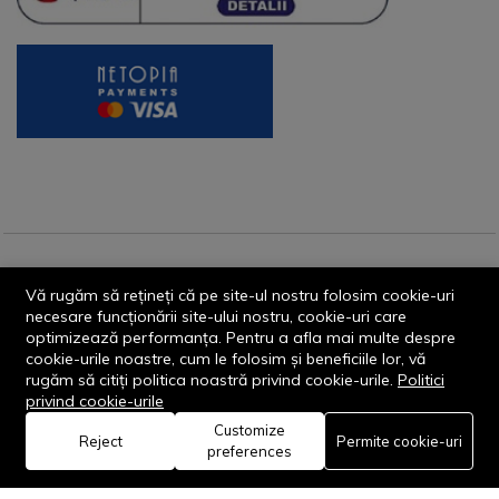
© 2013-2026 - Dornik Total Services S.R.L. CUI 32211812
Vă rugăm să rețineți că pe site-ul nostru folosim cookie-uri
Reg.Com. J13/1996/2013, Str. Transilvaniei, Nr. 19A
necesare funcționării site-ului nostru, cookie-uri care
optimizează performanța. Pentru a afla mai multe despre
cookie-urile noastre, cum le folosim și beneficiile lor, vă
rugăm să citiți politica noastră privind cookie-urile.
Politici
privind cookie-urile
Customize
0
Reject
Permite cookie-uri
Rămâi conectat:
preferences
Acasă
Categorie
Coș
Favorite
Cont