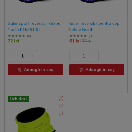
Guler sport reversibil Kelme
Guler reversibil pentru copii
North K15Z910C
Kelme North
(
0
)
(
0
)
72 lei
61 lei
77 lei
Adaugă in coş
Adaugă in coş
Lichidari