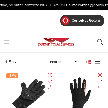
ne puteți contacta la
0731 379 390
| e-mail:
office@dornik.ro
Consultat Recent
Filtru
Implicit
-17%