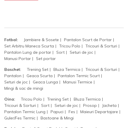
Fotbal:
Jambiere & Sosete
Pantalon Scurt de Portar
Set Arbitru Maneca Scurta
Tricou Polo
Tricouri & Sorturi
Pantalon Lung de portar
Sort
Seturi de joc
Manusi Portar
Set portar
Baschet:
Trening Set
Bluza Termica
Tricouri & Sorturi
Pantalon
Geaca Scurta
Pantalon Termic Scurt
Seturi de joc
Geaca Lunga
Manusi Termice
Mingi & sac de mingi
Oina:
Tricou Polo
Trening Set
Bluza Termica
Tricouri & Sorturi
Sort
Seturi de joc
Prosop
Jacheta
Pantalon Termic Lung
Papuci
Fes
Maieuri Departajare
Guler/Fes Termic
Bastoane & Mingi