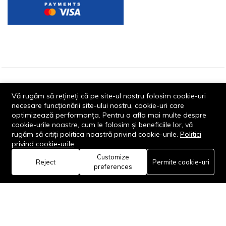
© 2013-2026 - Dornik Total Services S.R.L. CUI 32211812
Vă rugăm să rețineți că pe site-ul nostru folosim cookie-uri
Reg.Com. J13/1996/2013, Str. Transilvaniei, Nr. 19A
necesare funcționării site-ului nostru, cookie-uri care
optimizează performanța. Pentru a afla mai multe despre
cookie-urile noastre, cum le folosim și beneficiile lor, vă
rugăm să citiți politica noastră privind cookie-urile.
Politici
privind cookie-urile
Customize
0
Reject
Permite cookie-uri
Rămâi conectat:
preferences
Acasă
Categorie
Coș
Favorite
Cont