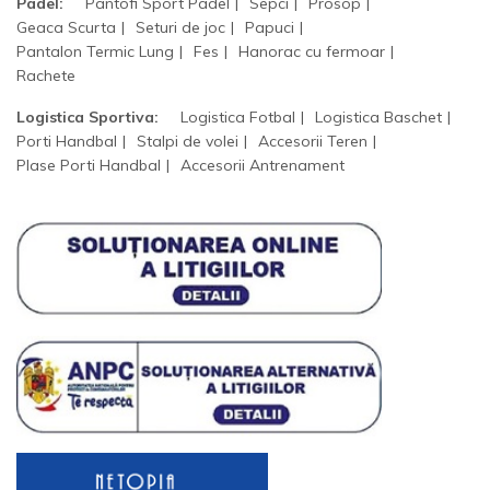
Padel:
Pantofi Sport Padel
Sepci
Prosop
Geaca Scurta
Seturi de joc
Papuci
Pantalon Termic Lung
Fes
Hanorac cu fermoar
Rachete
Logistica Sportiva:
Logistica Fotbal
Logistica Baschet
Porti Handbal
Stalpi de volei
Accesorii Teren
Plase Porti Handbal
Accesorii Antrenament