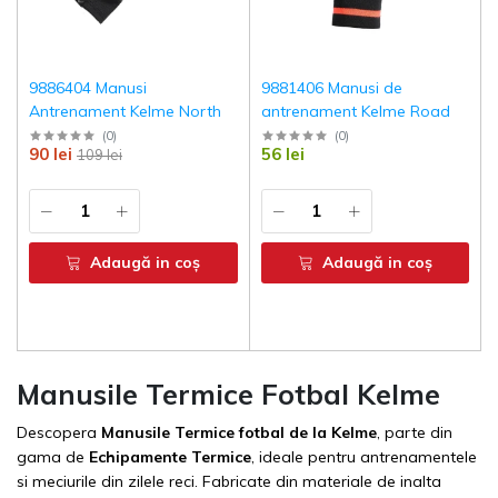
9886404 Manusi
9881406 Manusi de
Antrenament Kelme North
antrenament Kelme Road
(
0
)
(
0
)
90 lei
56 lei
109 lei
Adaugă in coş
Adaugă in coş
Manusile Termice Fotbal Kelme
Descopera
Manusile Termice fotbal de la Kelme
, parte din
gama de
Echipamente Termice
, ideale pentru antrenamentele
si meciurile din zilele reci. Fabricate din materiale de inalta