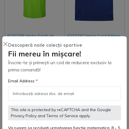
K15Z248 Vesta Adulti de
K15Z247 Vesta Copii Kelme
antrenament Kelme Team
Team pentru antrenament
Descoperă noile colecții sportive
(
0
)
(
0
)
Fii mereu în mișcare!
49 lei
49 lei
Înscrie-te și primești un cod de reducere exclusiv la
prima comandă!
Email Address
Adaugă in coş
Adaugă in coş
This site is protected by reCAPTCHA and the Google
Privacy Policy
and
Terms of Service
apply.
Va rugam sa rezolvati urmatoarea functie matematica: 8 - 5