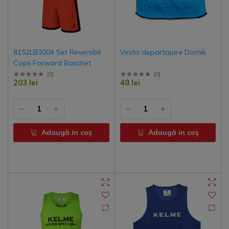
8152LB3004 Set Reversibil
Vesta departajare Dornik
Copii Forward Baschet
(
0
)
(
0
)
203 lei
48 lei
Adaugă in coş
Adaugă in coş