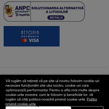
© 2013-2026 - Dornik Total Services S.R.L. CUI 32211812
Vă rugăm să rețineți că pe site-ul nostru folosim cookie-uri
Reg.Com. J13/1996/2013, Str. Transilvaniei, Nr. 19A
necesare funcționării site-ului nostru, cookie-uri care
optimizează performanța. Pentru a afla mai multe despre
cookie-urile noastre, cum le folosim și beneficiile lor, vă
rugăm să citiți politica noastră privind cookie-urile.
Politici
privind cookie-urile