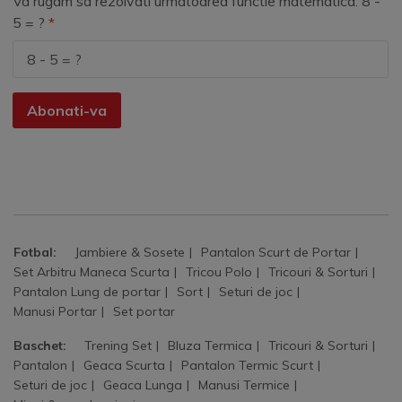
Va rugam sa rezolvati urmatoarea functie matematica: 8 -
5 = ?
Abonati-va
Fotbal:
Jambiere & Sosete
Pantalon Scurt de Portar
Set Arbitru Maneca Scurta
Tricou Polo
Tricouri & Sorturi
Pantalon Lung de portar
Sort
Seturi de joc
Manusi Portar
Set portar
Baschet:
Trening Set
Bluza Termica
Tricouri & Sorturi
Pantalon
Geaca Scurta
Pantalon Termic Scurt
Seturi de joc
Geaca Lunga
Manusi Termice