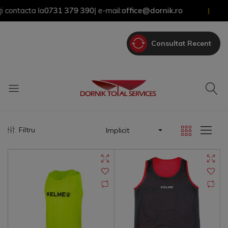
ntacta la
0731 379 390
| e-mail:
office@dornik.ro
|
Consultat Recent
Filtru
Implicit