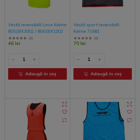
Vestă reversibilă Lince Kelme
Vestă sport reversibilă
8051BX3002 / 8051BX1002
Kelme 71681
(
0
)
(
0
)
46 lei
70 lei
Adaugă in coş
Adaugă in coş