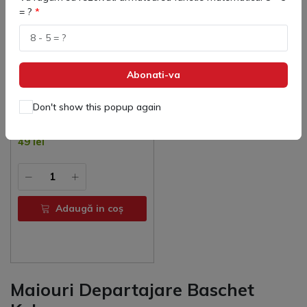
= ?
Abonati-va
78078 Vesta Antrenament
Don't show this popup again
Adulți ELEGANCE Kelme
(
0
)
49 lei
Adaugă in coş
Maiouri Departajare Baschet