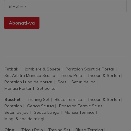
Abonati-va
Fotbal:
Jambiere & Sosete
Pantalon Scurt de Portar
Set Arbitru Maneca Scurta
Tricou Polo
Tricouri & Sorturi
Pantalon Lung de portar
Sort
Seturi de joc
Manusi Portar
Set portar
Baschet:
Trening Set
Bluza Termica
Tricouri & Sorturi
Pantalon
Geaca Scurta
Pantalon Termic Scurt
Seturi de joc
Geaca Lunga
Manusi Termice
Mingi & sac de mingi
Oina:
Tricou Polo
Trening Set
Bluza Termica