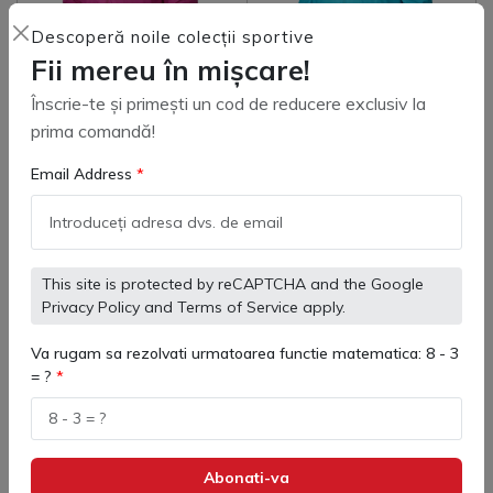
Descoperă noile colecții sportive
Fii mereu în mișcare!
Înscrie-te și primești un cod de reducere exclusiv la
prima comandă!
3801241 Jacheta de ploaie
3803241 Jacheta de ploaie
adulti Kelme Street
copii Street Kelme
Email Address
(
0
)
(
0
)
240 lei
221 lei
250 lei
This site is protected by reCAPTCHA and the Google
Privacy Policy
and
Terms of Service
apply.
Adaugă in coş
Adaugă in coş
Va rugam sa rezolvati urmatoarea functie matematica: 8 - 3
= ?
Geaca Ploaie Volei - Protecție
Completă în Fața Ploii
Abonati-va