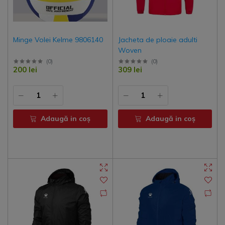
Minge Volei Kelme 9806140
Jacheta de ploaie adulti
Woven
(
0
)
(
0
)
200 lei
309 lei
Adaugă in coş
Adaugă in coş