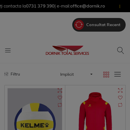
ntacta la
0731 379 390
| e-mail:
office@dornik.ro
|
Consultat Recent
Filtru
Implicit