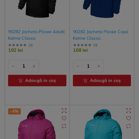
90282 Jacheta Ploaie Adulti
90282 Jacheta Ploaie Copii
Kelme Classic
Kelme Classic
(
0
)
(
0
)
192 lei
168 lei
Adaugă in coş
Adaugă in coş
-4%