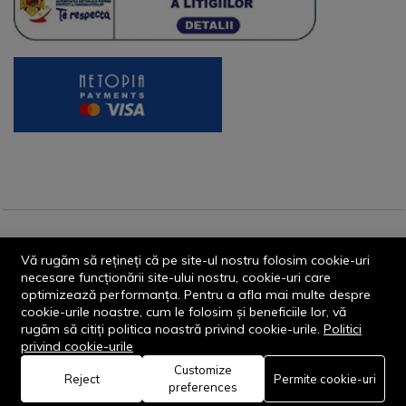
© 2013-2026 - Dornik Total Services S.R.L. CUI 32211812
Vă rugăm să rețineți că pe site-ul nostru folosim cookie-uri
Reg.Com. J13/1996/2013, Str. Transilvaniei, Nr. 19A
necesare funcționării site-ului nostru, cookie-uri care
optimizează performanța. Pentru a afla mai multe despre
cookie-urile noastre, cum le folosim și beneficiile lor, vă
rugăm să citiți politica noastră privind cookie-urile.
Politici
privind cookie-urile
Customize
0
Reject
Permite cookie-uri
Rămâi conectat:
preferences
Acasă
Categorie
Coș
Favorite
Cont