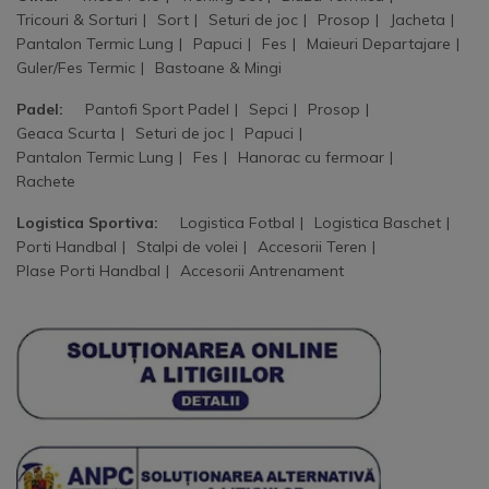
Tricouri & Sorturi
Sort
Seturi de joc
Prosop
Jacheta
Pantalon Termic Lung
Papuci
Fes
Maieuri Departajare
Guler/Fes Termic
Bastoane & Mingi
Padel:
Pantofi Sport Padel
Sepci
Prosop
Geaca Scurta
Seturi de joc
Papuci
Pantalon Termic Lung
Fes
Hanorac cu fermoar
Rachete
Logistica Sportiva:
Logistica Fotbal
Logistica Baschet
Porti Handbal
Stalpi de volei
Accesorii Teren
Plase Porti Handbal
Accesorii Antrenament