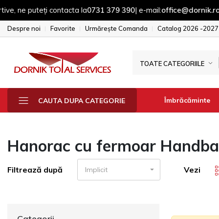
teți contacta la
0731 379 390
| e-mail:
office@dornik.ro
|
Despre noi
Favorite
Urmărește Comanda
Catalog 2026 -2027
TOATE CATEGORIILE
Îmbrăcăminte
CAUTA DUPA CATEGORIE
Hanorac cu fermoar Handbal -
Fesuri - sepci - 
Manusi
Filtrează după
Vezi
Implicit
Sepci
Fesuri
Geci & Jacheta
Categorii