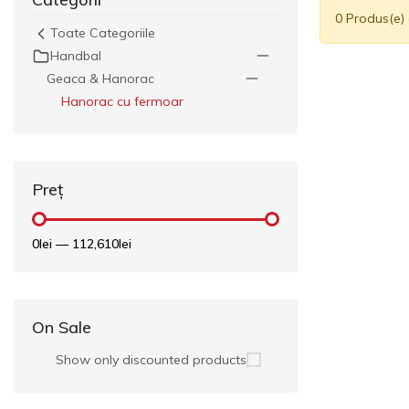
0 Produs(e) 
Veste
Toate Categoriile
Handbal
Jacheta
Geaca & Hanorac
Geaca ploaie
Hanorac cu fermoar
Geaca scurta
Geaca lunga
Preț
Trening Antrename
Set de joc
0lei
—
112,610lei
On Sale
Show only discounted products