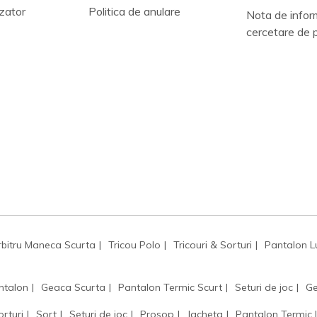
zator
Politica de anulare
Nota de infor
cercetare de 
rbitru Maneca Scurta
Tricou Polo
Tricouri & Sorturi
Pantalon L
ntalon
Geaca Scurta
Pantalon Termic Scurt
Seturi de joc
Ge
orturi
Sort
Seturi de joc
Prosop
Jacheta
Pantalon Termic