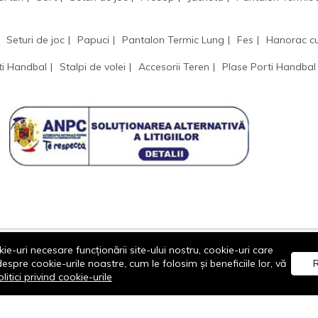
Seturi de joc
Papuci
Pantalon Termic Lung
Fes
Hanorac c
ti Handbal
Stalpi de volei
Accesorii Teren
Plase Porti Handbal
ie-uri necesare funcționării site-ului nostru, cookie-uri care
re cookie-urile noastre, cum le folosim și beneficiile lor, vă
R
litici privind cookie-urile