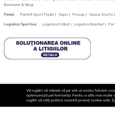
Bastoane & Mingi
Padel:
Pantofi Sport Padel
Sepci
Prosop
Geaca Scurta
Logistica Sportiva:
Logistica Fotbal
Logistica Baschet
Por
Vă rugăm să rețineți că pe site-ul nostru folosim cook
optimizează performanța. Pentru a afla mai multe desp
© 2013-2026 - Dornik Total Services S.R.L. CUI
rugăm să citiți politica noastră privind cookie-urile.
Po
32211812 Reg.Com. J13/1996/2013, Str.
Transilvaniei, Nr. 19A