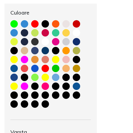
Culoare
Varsta