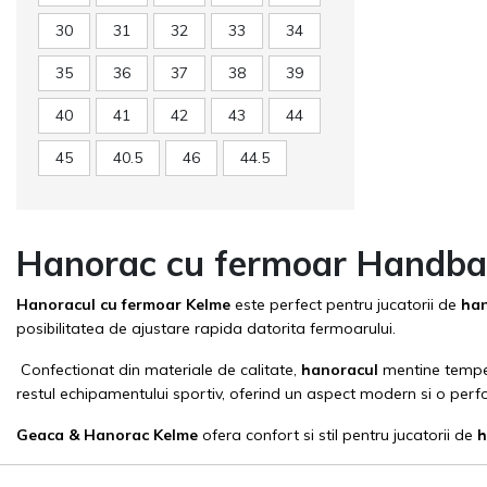
30
31
32
33
34
35
36
37
38
39
40
41
42
43
44
45
40.5
46
44.5
Hanorac cu fermoar Handbal -
Hanoracul cu fermoar Kelme
este perfect pentru jucatorii de
ha
posibilitatea de ajustare rapida datorita fermoarului.
Confectionat din materiale de calitate,
hanoracul
mentine temper
restul echipamentului sportiv, oferind un aspect modern si o pe
Geaca & Hanorac
Kelme
ofera confort si stil pentru jucatorii de
h