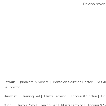
Devino revan
Fotbal:
Jambiere & Sosete
Pantalon Scurt de Portar
Set A
Set portar
Baschet:
Trening Set
Bluza Termica
Tricouri & Sorturi
Pa
Oina:
Tricou Polo
Trening Set
Bluza Termica
Tricouri & S