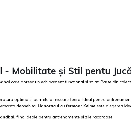
 Mobilitate și Stil pentu Jucă
ndbal
care doresc un echipament functional si stilat. Parte din colec
atura optima si permite o miscare libera. Ideal pentru antrenament
rformanta deosebita.
Hanoracul cu fermoar Kelme
este alegerea ideal
andbal
, fiind ideale pentru antrenamente si zile racoroase.