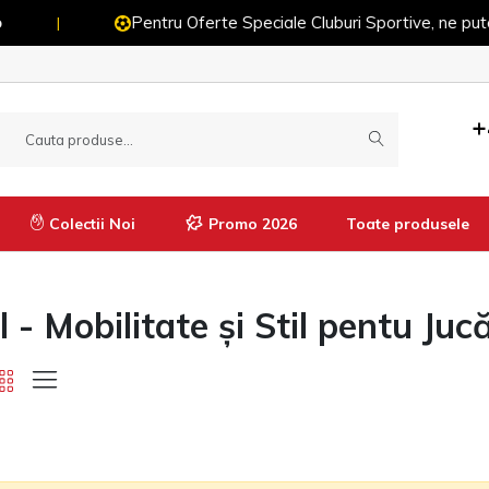
Pentru Oferte Speciale Cluburi Sportive, ne puteți contact
+
Colectii Noi
Promo 2026
Toate produsele
 Mobilitate și Stil pentu Jucă
Manusi
Imbracaminte termică
Pantaloni termici
Tricouri termice
Bluze termice
Pantaloni