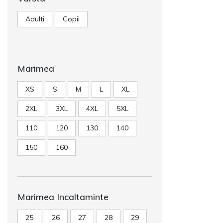
Adulti
Copii
Marimea
XS
S
M
L
XL
2XL
3XL
4XL
5XL
110
120
130
140
150
160
Marimea Incaltaminte
25
26
27
28
29