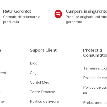
Retur Garantat
Cumpara in singurant
Garantie de returnare a
Produse originale, calitate
produsului
garantata
e
Suport Client
Protecția
Consumator
Blog
Termeni și Con
cvente
Coș
Politica de con
Contul Meu
Politica de uti
e
Toate Produse
uri
ner
Politica de livrare
Prelucrarea da