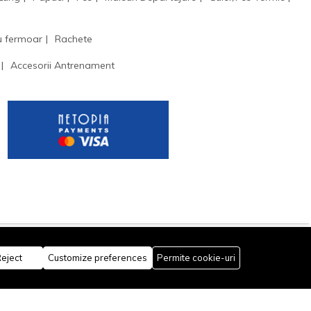
u fermoar
Rachete
Accesorii Antrenament
eject
Customize preferences
Permite cookie-uri
Rămâi conectat: