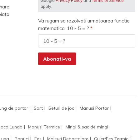
Google
Privacy Policy
and
Terms of Service
mare
apply.
piata
Va rugam sa rezolvati urmatoarea functie
matematica: 10 - 5 = ?
Abonati-va
ung de portar
Sort
Seturi de joc
Manusi Portar
aca Lunga
Manusi Termice
Mingi & sac de mingi
 Lung
Papuci
Fes
Maieuri Departajare
Guler/Fes Termic