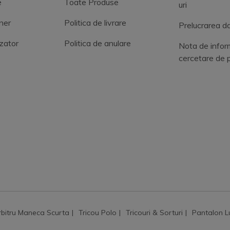
e
Toate Produse
uri
ner
Politica de livrare
Prelucrarea da
zator
Politica de anulare
Nota de infor
cercetare de 
rbitru Maneca Scurta
Tricou Polo
Tricouri & Sorturi
Pantalon L