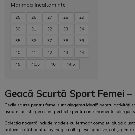
Marimea Incaltaminte
25
26
27
28
29
30
31
32
33
34
35
36
37
38
39
40
41
42
43
44
45
40.5
46
44.5
Geacă Scurtă Sport Femei – 
Gecile scurte pentru femei sunt alegerea ideală pentru activități spo
ușoare, aceste geci sunt perfecte pentru antrenamente, alergări s
Colecția noastră include modele cu fermoar complet, glugă ajustabilă
potrivesc atât pentru layering cu alte piese sportive, cât și pentru 