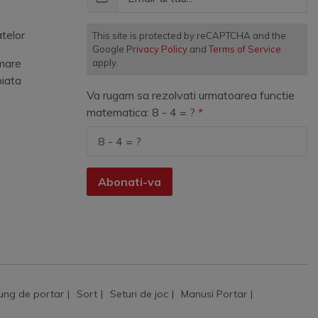
telor
This site is protected by reCAPTCHA and the
Google
Privacy Policy
and
Terms of Service
mare
apply.
piata
Va rugam sa rezolvati urmatoarea functie
matematica: 8 - 4 = ?
Abonati-va
ung de portar
Sort
Seturi de joc
Manusi Portar