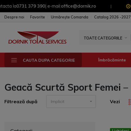
a
0731 379 390
| e-mail:
office@dornik.ro
Pentru O
|
Despre noi
Favorite
Urmărește Comanda
Catalog 2026 -2027
TOATE CATEGORIILE
Îmbrăcăminte
CAUTA DUPA CATEGORIE
Geacă Scurtă Sport Femei – 
Fesuri - sepci - 
Manusi
Filtrează după
Vezi
Implicit
Sepci
Fesuri
Geci & Jacheta
Categorii
Lichidari