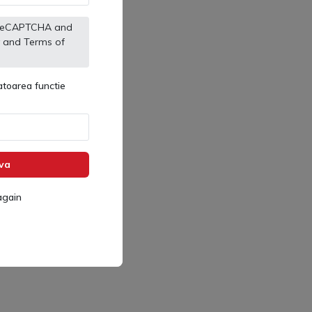
by reCAPTCHA and
and
Terms of
toarea functie
va
again