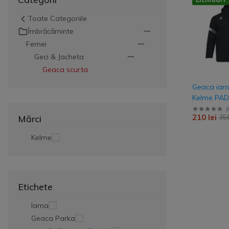
Veste
Toate Categoriile
Îmbrăcăminte
Jacheta
Femei
Geaca ploaie
Geci & Jacheta
Geaca scurta
Geaca scurta
Geaca lunga
Geaca iarn
Kelme PA
Trening Antrename
WARRIOR 
(
210 lei
Mărci
356
Set de joc
Kelme
Etichete
Iarna
Geaca Parka