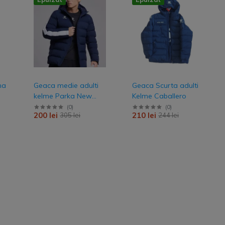
na
Geaca medie adulti
Geaca Scurta adulti
kelme Parka New
Kelme Caballero
Street
(
0
)
(
0
)
200 lei
210 lei
305 lei
244 lei