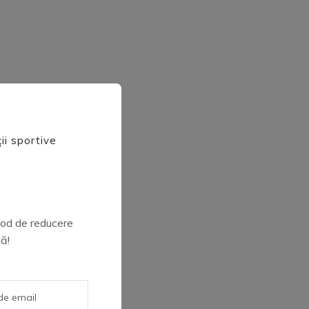
ii sportive
 cod de reducere
ă!