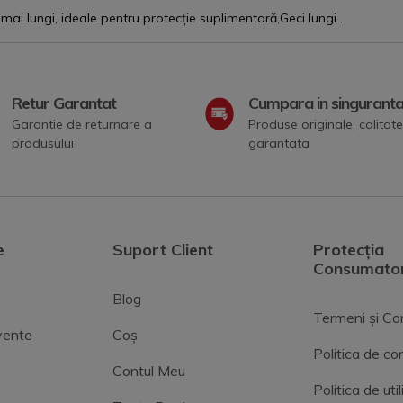
i lungi, ideale pentru protecție suplimentară,
Geci lungi
.
Retur Garantat
Cumpara in singurant
Garantie de returnare a
Produse originale, calitate
produsului
garantata
e
Suport Client
Protecția
Consumator
Blog
Termeni și Con
cvente
Coș
Politica de con
Contul Meu
Politica de uti