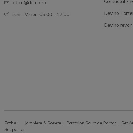
Contactati-n
office@dornik.ro
Devino Parte
Luni - Vinieri: 09.00 - 17.00
Devino revan
Fotbal:
Jambiere & Sosete
Pantalon Scurt de Portar
Set A
Set portar