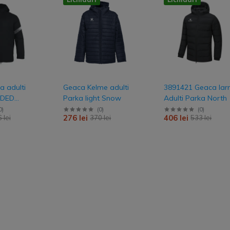
Pantaloni lungi
Pantaloni scurti
Bluza & Hanorace
Hanorace
a adulti
Geaca Kelme adulti
3891421 Geaca Iar
Bluze
DDED
Parka light Snow
Adulti Parka North
nt
media
0
)
(
0
)
(
0
)
276 lei
406 lei
 lei
370 lei
533 lei
Tricou & polo
Tricou Polo
Tricou