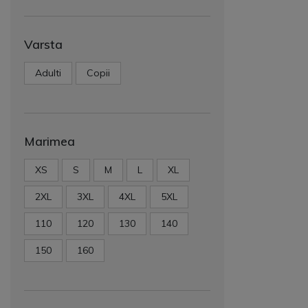
Varsta
Adulti
Copii
Marimea
XS
S
M
L
XL
2XL
3XL
4XL
5XL
110
120
130
140
150
160