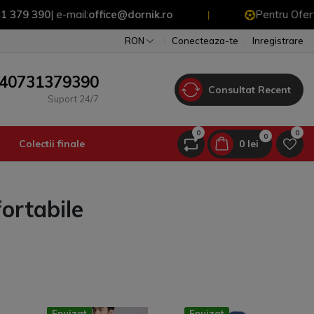
390
| e-mail:
office@dornik.ro
Pentru Oferte Speci
|
RON
Conecteaza-te
Inregistrare
40731379390
Consultat Recent
Suport 24/7
0
0
0
Colectii finale
0 lei
ortabile
Epuizat
Epuizat