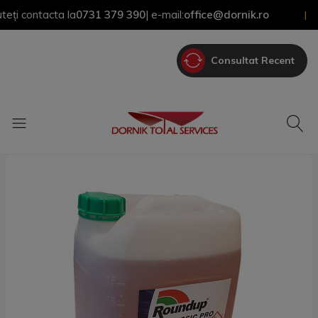
 contacta la
0731 379 390
| e-mail:
office@dornik.ro
|
Consultat Recent