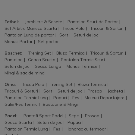
Fotbal:
Jambiere & Sosete
Pantalon Scurt de Portar
Set Arbitru Maneca Scurta
Tricou Polo
Tricouri & Sorturi
Pantalon Lung de portar
Sort
Seturi de joc
Manusi Portar
Set portar
Baschet:
Trening Set
Bluza Termica
Tricouri & Sorturi
Pantalon
Geaca Scurta
Pantalon Termic Scurt
Seturi de joc
Geaca Lunga
Manusi Termice
Mingi & sac de mingi
Oina:
Tricou Polo
Trening Set
Bluza Termica
Tricouri & Sorturi
Sort
Seturi de joc
Prosop
Jacheta
Pantalon Termic Lung
Papuci
Fes
Maieuri Departajare
Guler/Fes Termic
Bastoane & Mingi
Padel:
Pantofi Sport Padel
Sepci
Prosop
Geaca Scurta
Seturi de joc
Papuci
Pantalon Termic Lung
Fes
Hanorac cu fermoar