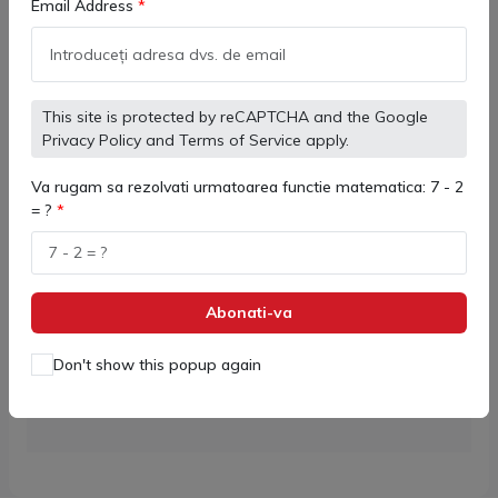
Pentru comenzile de peste 500 de Lei
Email Address
Retur Garantat
Garantie de returnare a produsului de 14 zile
This site is protected by reCAPTCHA and the Google
Privacy Policy
and
Terms of Service
apply.
Asistență 24/7/365
O echipă dedicată care vă răspunde la toate
Va rugam sa rezolvati urmatoarea functie matematica: 7 - 2
întrebări
= ?
Abonati-va
Comandă Rapidă:
Lun - Vin: 9:00 - 17:00
Don't show this popup again
+40 731 379 390