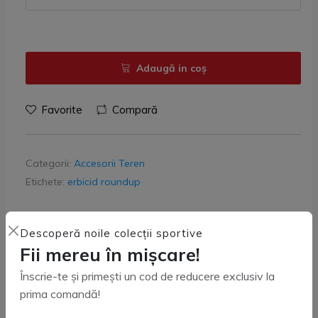
Adaugă in coş
Favorite
Compară
Categorii:
Accesorii Teren
Etichete:
erbicid roundup
Descoperă noile colecții sportive
Facebook
X (Twitter)
Pinterest
LinkedIn
Fii mereu în mișcare!
Înscrie-te și primești un cod de reducere exclusiv la
prima comandă!
Livrare Gratuită