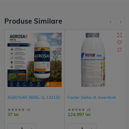
Produse Similare
AGROSAR 360SL 1L 132132
Faster Delta-1L Insecticid
(
0
)
(
0
)
37 lei
124,997 lei