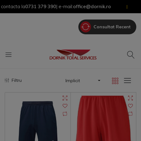
tacta la
0731 379 390
| e-mail:
office@dornik.ro
|
Consultat Recent
Filtru
Implicit