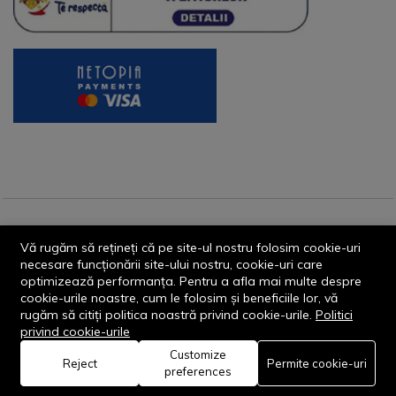
© 2013-2026 - Dornik Total Services S.R.L. CUI 32211812
Vă rugăm să rețineți că pe site-ul nostru folosim cookie-uri
Reg.Com. J13/1996/2013, Str. Transilvaniei, Nr. 19A
necesare funcționării site-ului nostru, cookie-uri care
optimizează performanța. Pentru a afla mai multe despre
cookie-urile noastre, cum le folosim și beneficiile lor, vă
rugăm să citiți politica noastră privind cookie-urile.
Politici
privind cookie-urile
Customize
0
Reject
Permite cookie-uri
Rămâi conectat:
preferences
Acasă
Categorie
Coș
Favorite
Cont