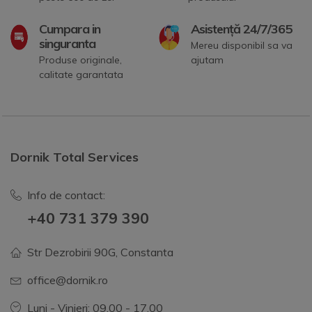
Cumpara in
Asistență 24/7/365
singuranta
Mereu disponibil sa va
Produse originale,
ajutam
calitate garantata
Dornik Total Services
Info de contact:
+40 731 379 390
Str Dezrobirii 90G, Constanta
office@dornik.ro
Luni - Vinieri: 09.00 - 17.00