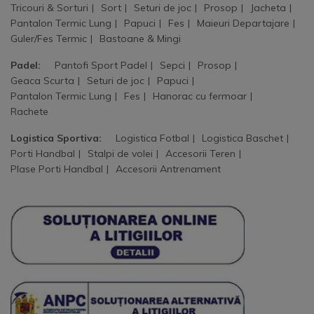
Tricouri & Sorturi
Sort
Seturi de joc
Prosop
Jacheta
Pantalon Termic Lung
Papuci
Fes
Maieuri Departajare
Guler/Fes Termic
Bastoane & Mingi
Padel:
Pantofi Sport Padel
Sepci
Prosop
Geaca Scurta
Seturi de joc
Papuci
Pantalon Termic Lung
Fes
Hanorac cu fermoar
Rachete
Logistica Sportiva:
Logistica Fotbal
Logistica Baschet
Porti Handbal
Stalpi de volei
Accesorii Teren
Plase Porti Handbal
Accesorii Antrenament