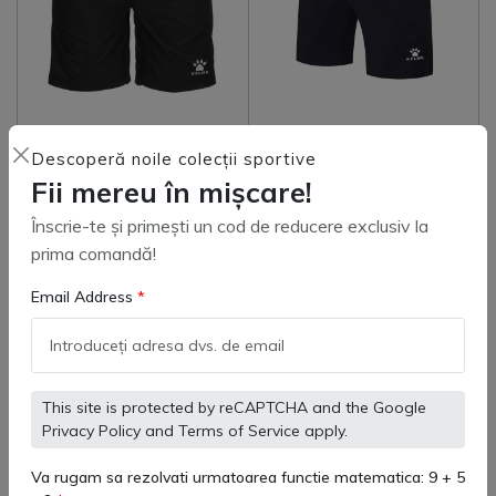
80860 Sort Adulti Bermuda
3883204 Sort Kelme Road
Descoperă noile colecții sportive
Street Kelme
Copii
Fii mereu în mișcare!
(
0
)
(
0
)
163 lei
150 lei
155 lei
Înscrie-te și primești un cod de reducere exclusiv la
prima comandă!
Email Address
Adaugă in coş
Adaugă in coş
This site is protected by reCAPTCHA and the Google
-17%
Privacy Policy
and
Terms of Service
apply.
Va rugam sa rezolvati urmatoarea functie matematica: 9 + 5