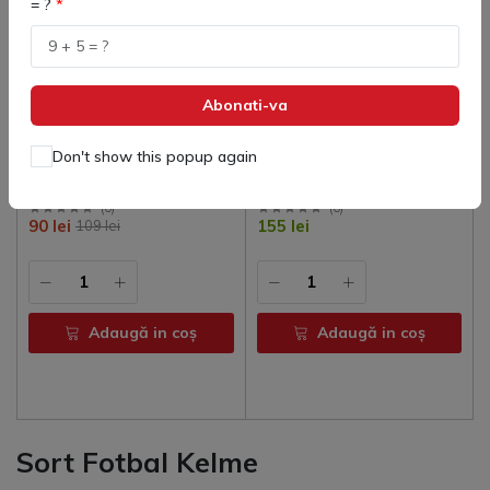
= ?
Abonati-va
Don't show this popup again
80759 Sort Adulti Global
80860 Sort Copii BERMUDA
Kelme
STREET
(
0
)
(
0
)
90 lei
155 lei
109 lei
Adaugă in coş
Adaugă in coş
Sort Fotbal Kelme