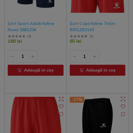
Șort Sport Adulți Kelme
Șort Copii Kelme Triton
Road 3881204
8351ZB3143
(
0
)
(
0
)
180 lei
65 lei
Adaugă in coş
Adaugă in coş
-17%