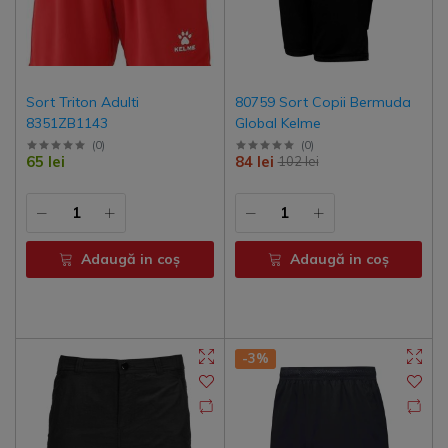
Sort Triton Adulti
80759 Sort Copii Bermuda
8351ZB1143
Global Kelme
(
0
)
(
0
)
65 lei
84 lei
102 lei
Adaugă in coş
Adaugă in coş
-3%