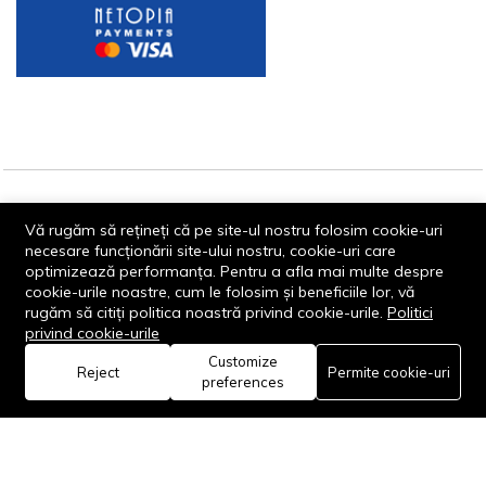
© 2013-2026 - Dornik Total Services S.R.L. CUI 32211812
Vă rugăm să rețineți că pe site-ul nostru folosim cookie-uri
Reg.Com. J13/1996/2013, Str. Transilvaniei, Nr. 19A
necesare funcționării site-ului nostru, cookie-uri care
optimizează performanța. Pentru a afla mai multe despre
cookie-urile noastre, cum le folosim și beneficiile lor, vă
rugăm să citiți politica noastră privind cookie-urile.
Politici
privind cookie-urile
Customize
0
Reject
Permite cookie-uri
Rămâi conectat:
preferences
Acasă
Categorie
Coș
Favorite
Cont