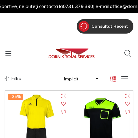
rtive, ne puteți contacta la
0731 379 390
| e-mail:
office@dornik.
Consultat Recent
Filtru
Implicit
-25%