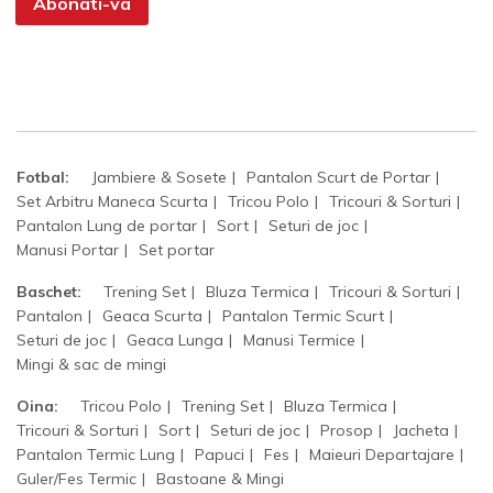
Abonati-va
Fotbal:
Jambiere & Sosete
Pantalon Scurt de Portar
Set Arbitru Maneca Scurta
Tricou Polo
Tricouri & Sorturi
Pantalon Lung de portar
Sort
Seturi de joc
Manusi Portar
Set portar
Baschet:
Trening Set
Bluza Termica
Tricouri & Sorturi
Pantalon
Geaca Scurta
Pantalon Termic Scurt
Seturi de joc
Geaca Lunga
Manusi Termice
Mingi & sac de mingi
Oina:
Tricou Polo
Trening Set
Bluza Termica
Tricouri & Sorturi
Sort
Seturi de joc
Prosop
Jacheta
Pantalon Termic Lung
Papuci
Fes
Maieuri Departajare
Guler/Fes Termic
Bastoane & Mingi