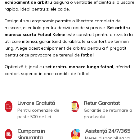
echipament de arbitru
asigura o ventilatie eficienta si o uscare
rapida, ideal pentru zilele calde.
Designul sau ergonomic permite o libertate completa de
miscare, esentiala pentru decizii rapide si precise.
Set arbitru
maneca scurta Fotbal Kelme
este construit pentru a rezista la
utilizare intensa, garantand durabilitate si confort pe termen
lung. Alege acest echipament de arbitru pentru a fi pregatit
pentru orice provocare pe terenul de
fotbal
.
Optimiză-ți jocul cu
set arbitru maneca lunga fotbal
, oferind
confort superior în orice condiții de fotbal.
Livrare Gratuită
Retur Garantat
Pentru comenzile de
Garantie de returnare a
peste 500 de Lei
produsului
Cumpara in
Asistență 24/7/365
singuranta
Mereu disponibil sa va