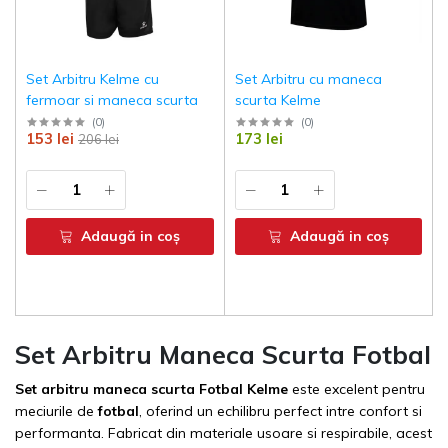
Set Arbitru Kelme cu
Set Arbitru cu maneca
fermoar si maneca scurta
scurta Kelme
(
0
)
(
0
)
153 lei
173 lei
206 lei
Adaugă in coş
Adaugă in coş
Set Arbitru Maneca Scurta Fotbal
Set arbitru maneca scurta Fotbal Kelme
este excelent pentru
meciurile de
fotbal
, oferind un echilibru perfect intre confort si
performanta. Fabricat din materiale usoare si respirabile, acest