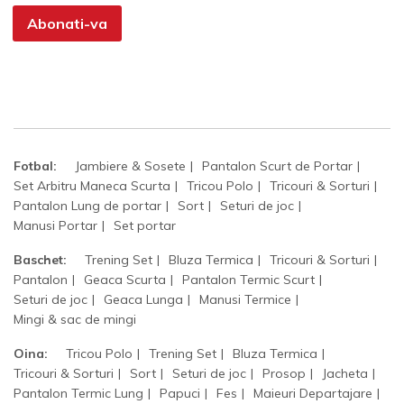
Abonati-va
Fotbal:
Jambiere & Sosete
Pantalon Scurt de Portar
Set Arbitru Maneca Scurta
Tricou Polo
Tricouri & Sorturi
Pantalon Lung de portar
Sort
Seturi de joc
Manusi Portar
Set portar
Baschet:
Trening Set
Bluza Termica
Tricouri & Sorturi
Pantalon
Geaca Scurta
Pantalon Termic Scurt
Seturi de joc
Geaca Lunga
Manusi Termice
Mingi & sac de mingi
Oina:
Tricou Polo
Trening Set
Bluza Termica
Tricouri & Sorturi
Sort
Seturi de joc
Prosop
Jacheta
Pantalon Termic Lung
Papuci
Fes
Maieuri Departajare