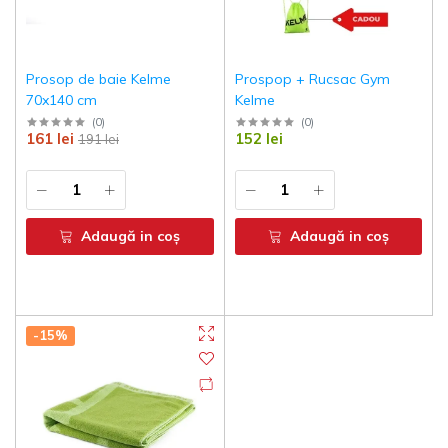
Prosop de baie Kelme
Prospop + Rucsac Gym
70x140 cm
Kelme
(
0
)
(
0
)
161 lei
152 lei
191 lei
Adaugă in coş
Adaugă in coş
-15%