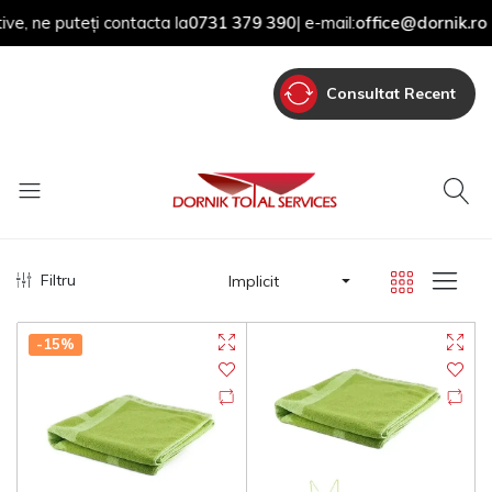
e puteți contacta la
0731 379 390
| e-mail:
office@dornik.ro
Consultat Recent
Filtru
Implicit
-15%