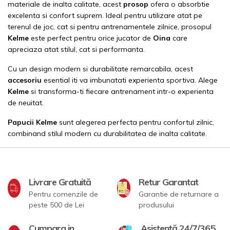
materiale de inalta calitate, acest
prosop
ofera o absorbtie
excelenta si confort suprem. Ideal pentru utilizare atat pe
terenul de joc, cat si pentru antrenamentele zilnice, prosopul
Kelme
este perfect pentru orice jucator de
Oina
care
apreciaza atat stilul, cat si performanta.
Cu un design modern si durabilitate remarcabila, acest
accesoriu
esential iti va imbunatati experienta sportiva. Alege
Kelme
si transforma-ti fiecare antrenament intr-o experienta
de neuitat.
Papucii
Kelme
sunt alegerea perfecta pentru confortul zilnic,
combinand stilul modern cu durabilitatea de inalta calitate.
Livrare Gratuită
Retur Garantat
Pentru comenzile de
Garantie de returnare a
peste 500 de Lei
produsului
Cumpara in
Asistență 24/7/365