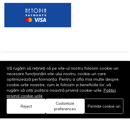
© 2013-2026 - Dornik Total Services S.R.L. CUI 32211812
Vă rugăm să rețineți că pe site-ul nostru folosim cookie-uri
Reg.Com. J13/1996/2013, Str. Transilvaniei, Nr. 19A
necesare funcționării site-ului nostru, cookie-uri care
optimizează performanța. Pentru a afla mai multe despre
cookie-urile noastre, cum le folosim și beneficiile lor, vă
rugăm să citiți politica noastră privind cookie-urile.
Politici
privind cookie-urile
Customize
0
Reject
Permite cookie-uri
Rămâi conectat:
preferences
Acasă
Categorie
Coș
Favorite
Cont